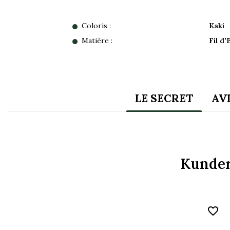
Coloris :
Kaki
Matière :
Fil d
LE SECRET
AV
Kunder
favorite_border