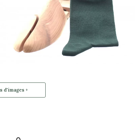
Témoignage produit 6
s d'images +
Témoignage produit 6 Auteur