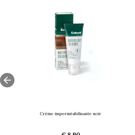

Crème imperméabilisante noir
€ 8.90