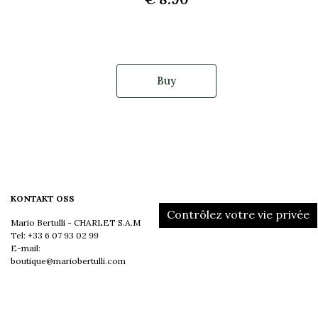
Buy
KONTAKT OSS
Contrôlez votre vie privée
Mario Bertulli - CHARLET S.A.M
Tel:
+33 6 07 93 02 99
E-mail:
boutique@mariobertulli.com