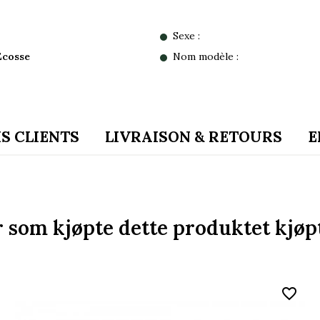
Sexe :
'Ecosse
Nom modèle :
IS CLIENTS
LIVRAISON & RETOURS
E
 som kjøpte dette produktet kjøpt
favorite_border