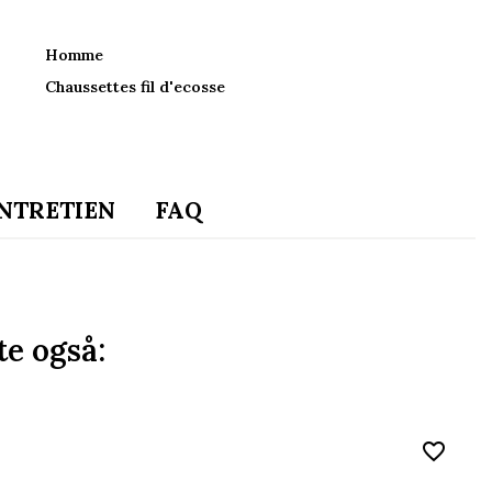
Homme
Chaussettes fil d'ecosse
NTRETIEN
FAQ
e også:
favorite_border