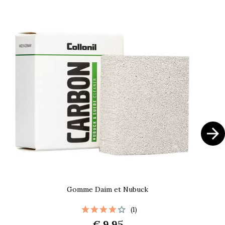

Gomme Daim et Nubuck
(1)
€ 9.95