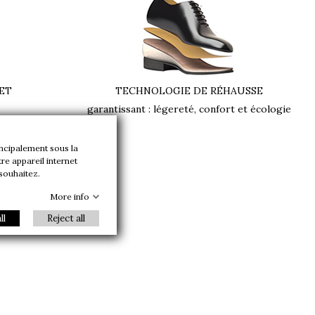
ET
TECHNOLOGIE DE RÉHAUSSE
garantissant : légereté, confort et écologie
incipalement sous la
re appareil internet
aki
 souhaitez.
More info
ll
Reject all