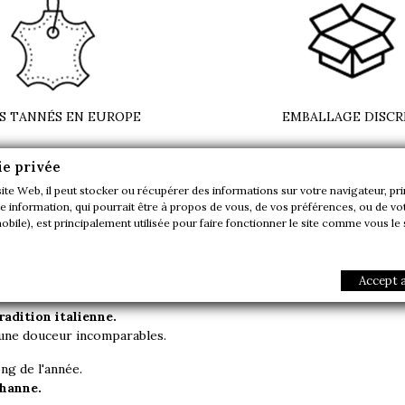
S TANNÉS EN EUROPE
EMBALLAGE DISCR
ie privée
site Web, il peut stocker ou récupérer des informations sur votre navigateur, pr
 information, qui pourrait être à propos de vous, de vos préférences, ou de vot
ore on Chaussettes fil d'ecosse k
mobile), est principalement utilisée pour faire fonctionner le site comme vous le
Accept a
radition italienne.
t une douceur incomparables.
ng de l'année.
thanne.