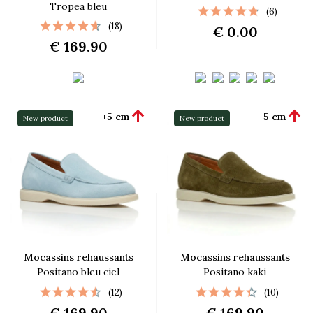
Tropea bleu
(6)
(18)
€ 0.00
€ 169.90


+5 cm
+5 cm
New product
New product
Mocassins rehaussants
Mocassins rehaussants
Positano bleu ciel
Positano kaki
(12)
(10)
€ 169.90
€ 169.90