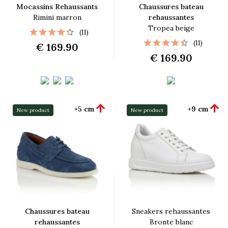
Mocassins Rehaussants
Chaussures bateau
Rimini marron
rehaussantes
Tropea beige
(11)
(11)
€ 169.90
€ 169.90


+5 cm
+9 cm
New product
New product
Chaussures bateau
Sneakers rehaussantes
rehaussantes
Bronte blanc