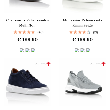
Chaussures Rehaussantes
Mocassins Rehaussants
Melfi Noir
Rimini Beige
(46)
(21)
€ 189.90
€ 169.90


+7,5 cm
+7,5 cm