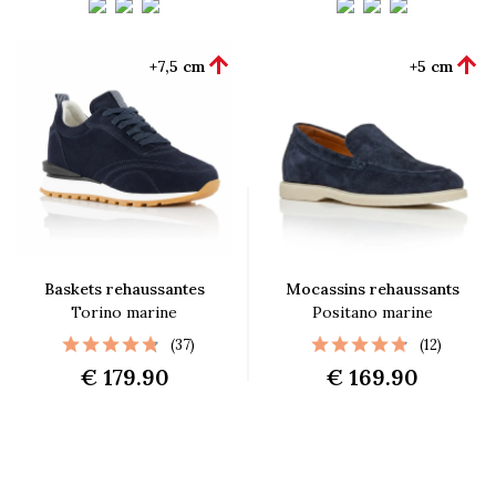


+7,5 cm
+5 cm
Baskets rehaussantes
Mocassins rehaussants
Torino marine
Positano marine
(37)
(12)
€ 179.90
€ 169.90