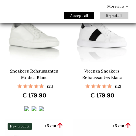
More info


+6 cm
+7 cm
Accept all
Reject all
Sneakers Rehaussantes
Vicenza Sneakers
Modica Blanc
Rehaussantes Blanc
(21)
(12)
€ 179.90
€ 179.90


+6 cm
+6 cm
New product