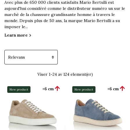
Avec plus de 650 000 clients satisfaits Mario Bertulli est
aujourd'hui considéré comme le distributeur numéro un sur le
marché de la chaussure grandissante homme à travers le
monde. Depuis plus de 50 ans, la marque Mario Bertulli a su
imposer le...
Learn more
chevron_right
Viser 1-24 av 124 element(er)


+6 cm
+6 cm
New product
New product