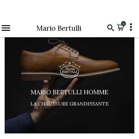

0


Mario Bertulli
MARIO BERTULLI HOMME
LA CHAUSSURE GRANDISSANTE