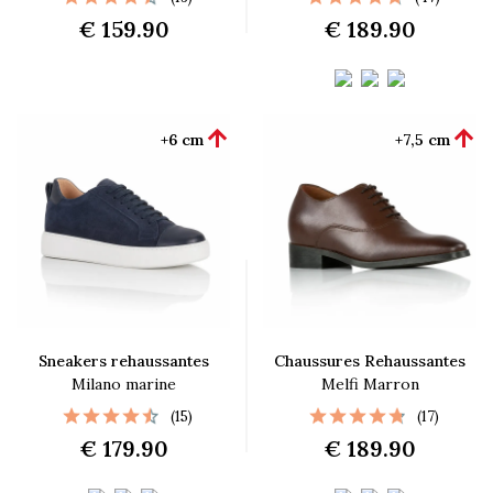
€ 159.90
€ 189.90


+6 cm
+7,5 cm
Sneakers rehaussantes
Chaussures Rehaussantes
Milano marine
Melfi Marron
(15)
(17)
€ 179.90
€ 189.90