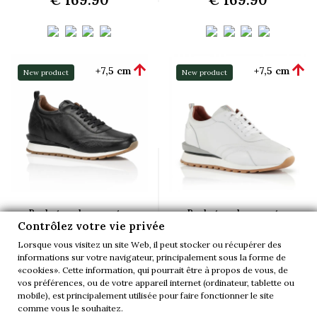


+7,5 cm
+7,5 cm
New product
New product
Baskets rehaussantes
Baskets rehaussantes
Contrôlez votre vie privée
Lucca noir
Lucca blanc
Lorsque vous visitez un site Web, il peut stocker ou récupérer des
(11)
(16)
informations sur votre navigateur, principalement sous la forme de
€ 189.90
€ 189.90
«cookies». Cette information, qui pourrait être à propos de vous, de
vos préférences, ou de votre appareil internet (ordinateur, tablette ou
mobile), est principalement utilisée pour faire fonctionner le site
comme vous le souhaitez.