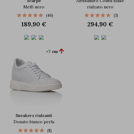
Scarpe
Alessandro Cousu Blake
Melfi nero
rialzato nero
(46)
(3)
189,90 €
294,90 €

+7 cm
Sneakers rialzanti
Donato bianco perla
(8)