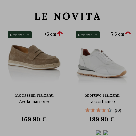
LE NOVITA


+6 cm
+7,5 cm
New product
New product
Mocassini rialzanti
Sportive rialzanti
Avola marrone
Lucca bianco
(16)
169,90 €
189,90 €