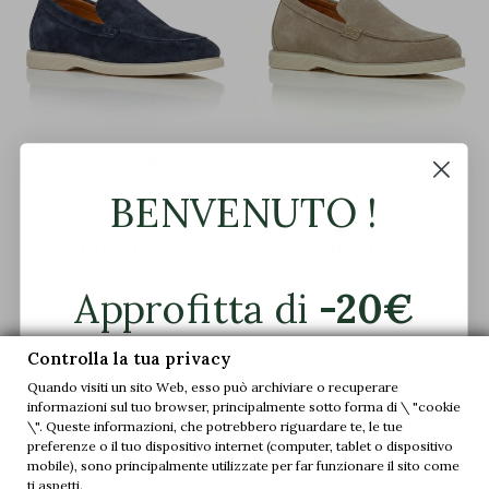
Mocassini rialzanti
Mocassini rialzanti
Positano blu navy
Positano sabbia
BENVENUTO !
(12)
(12)
169,90 €
169,90 €
Approfitta di
-20€


sul tuo primo
+6 cm
+8 cm
Controlla la tua privacy
Quando visiti un sito Web, esso può archiviare o recuperare
ordine.
informazioni sul tuo browser, principalmente sotto forma di \ "cookie
\". Queste informazioni, che potrebbero riguardare te, le tue
preferenze o il tuo dispositivo internet (computer, tablet o dispositivo
Unisciti a noi e accedi in anteprima alle
mobile), sono principalmente utilizzate per far funzionare il sito come
nostre offerte esclusive e alle ultime novità.
ti aspetti.