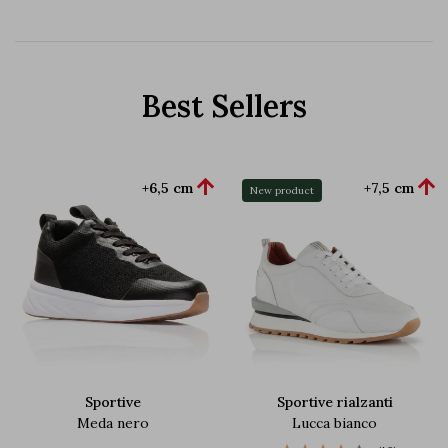
Best Sellers


+6,5 cm
+7,5 cm
New product
Sportive
Sportive rialzanti
Meda nero
Lucca bianco