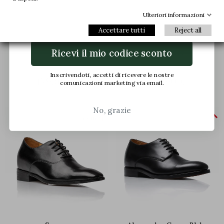
Ulteriori informazioni
Email
Accettare tutti
Reject all
Treviso Sneaker rialzata Blu
Mocassini
Ricevi il mio codice sconto
navy
Cagli nero
(11)
(55)
Inscrivendoti, accetti di ricevere le nostre
179,90 €
179,90 €
comunicazioni marketing via email.
No, grazie


+7,5 cm
+6 cm