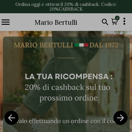
Ordina oggi e ottieni il 20% di cashback. Codice:
20%CASHBACK

0


Mario Bertulli

