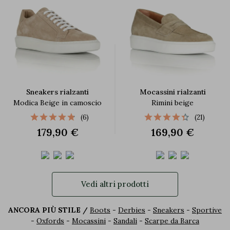
Sneakers rialzanti
Mocassini rialzanti
Modica Beige in camoscio
Rimini beige
(6)
(21)
179,90 €
169,90 €
Vedi altri prodotti
ANCORA PI
Ù
STILE /
Boots
-
Derbies
-
Sneakers
-
Sportive
-
Oxfords
-
Mocassini
-
Sandali
-
Scarpe da Barca