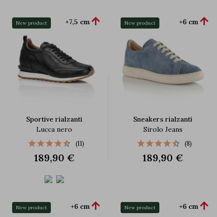


+7,5 cm
+6 cm
New product
New product
Sportive rialzanti
Sneakers rialzanti
Lucca nero
Sirolo Jeans
(11)
(8)
189,90 €
189,90 €


+6 cm
+6 cm
New product
New product