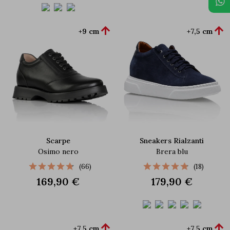


+9 cm
+7,5 cm
Scarpe
Sneakers Rialzanti
Osimo nero
Brera blu
(66)
(18)
169,90 €
179,90 €


+7,5 cm
+7,5 cm