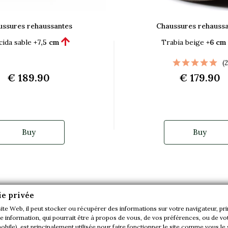
ussures rehaussantes
Chaussures rehaussa

ida sable
+7,5 cm
Trabia beige
+6 cm
(2
€ 189.90
€ 179.90
Buy
Buy
favorite_border
ie privée
site Web, il peut stocker ou récupérer des informations sur votre navigateur, pr
 information, qui pourrait être à propos de vous, de vos préférences, ou de vot
mobile), est principalement utilisée pour faire fonctionner le site comme vous le