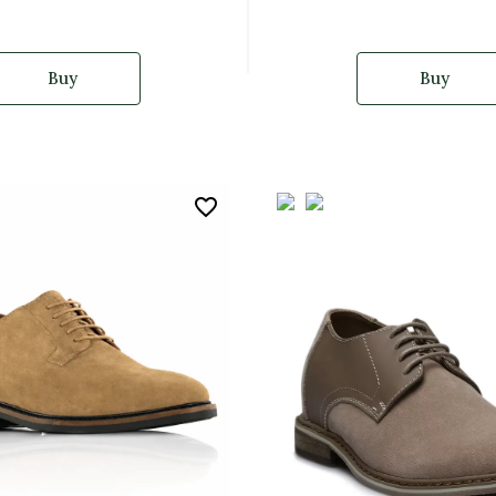
Buy
Buy
favorite_border