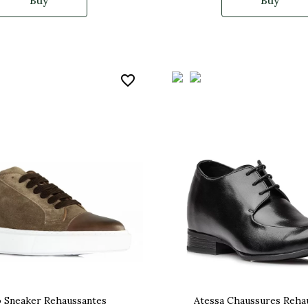
Buy
Buy
favorite_border
o Sneaker Rehaussantes
Atessa Chaussures Reha