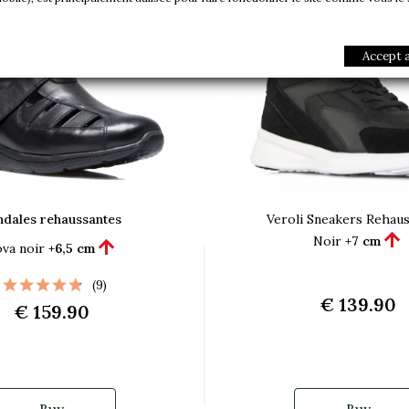
Accept a
ndales rehaussantes
Veroli Sneakers Rehau

Noir
+7 cm

va noir
+6,5 cm
(9)
€ 139.90
€ 159.90