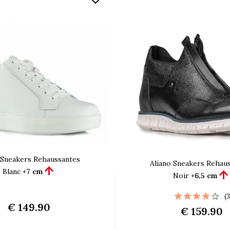
 Sneakers Rehaussantes
Aliano Sneakers Rehau

Blanc
+7 cm

Noir
+6,5 cm
(3
€ 149.90
€ 159.90