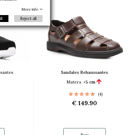
More info
ll
Reject all
ssantes
Sandales Rehaussantes

Matera
+5 cm
(4)
€ 149.90