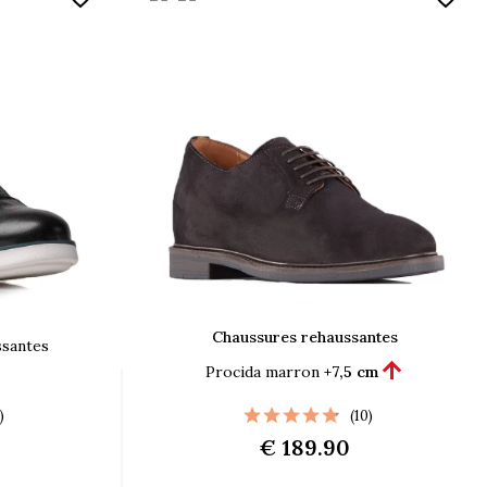
Chaussures rehaussantes
ssantes

Procida marron
+7,5 cm
)
(10)
€ 189.90