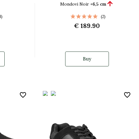

Mondovi Noir
+6,5 cm
8)
(2)
€ 189.90
Buy
favorite_border
favorite_border