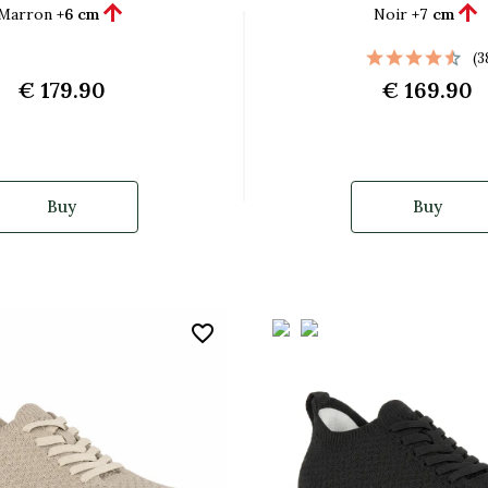


Marron
+6 cm
Noir
+7 cm
(3
€ 179.90
€ 169.90
Buy
Buy
favorite_border