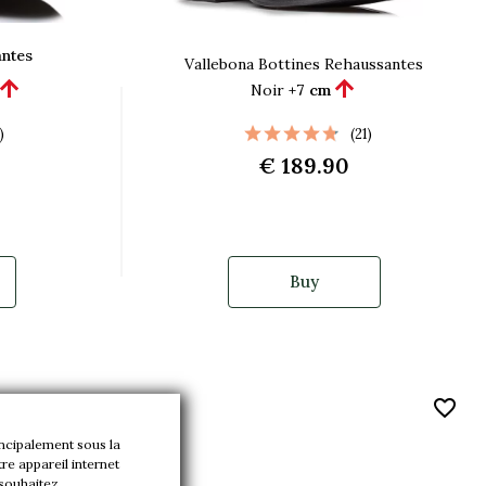
ntes
Vallebona Bottines Rehaussantes


Noir
+7 cm
)
(21)
€ 189.90
Buy
favorite_border
favorite_border
incipalement sous la
re appareil internet
 souhaitez.