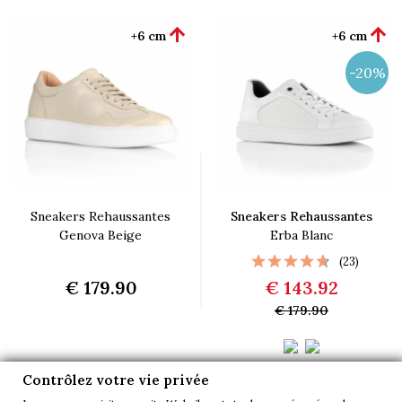


+6 cm
+6 cm
-20%
Sneakers Rehaussantes
Sneakers Rehaussantes
Genova Beige
Erba Blanc
(23)
€ 179.90
€ 143.92
€ 179.90
Contrôlez votre vie privée


+6 cm
+5 cm