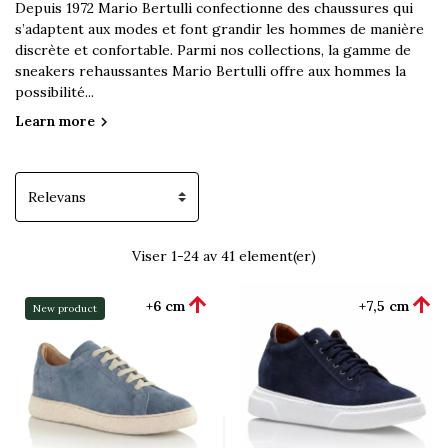
Depuis 1972 Mario Bertulli confectionne des chaussures qui
s’adaptent aux modes et font grandir les hommes de manière
discrète et confortable. Parmi nos collections, la gamme de
sneakers rehaussantes Mario Bertulli offre aux hommes la
possibilité...
Learn more
chevron_right
Viser 1-24 av 41 element(er)


+6 cm
+7,5 cm
New product