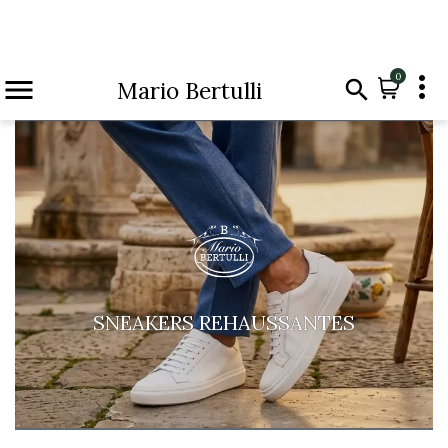

0


Mario Bertulli
SNEAKERS REHAUSSANTES