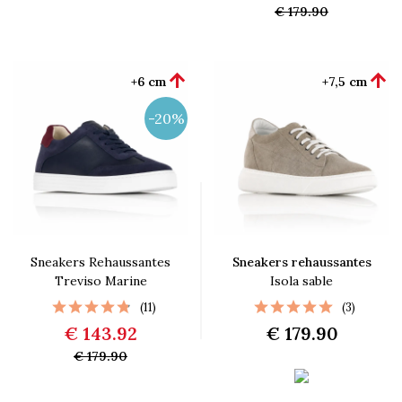
€ 179.90


+6 cm
+7,5 cm
-20%
Sneakers Rehaussantes
Sneakers rehaussantes
Treviso Marine
Isola sable
(11)
(3)
€ 143.92
€ 179.90
€ 179.90