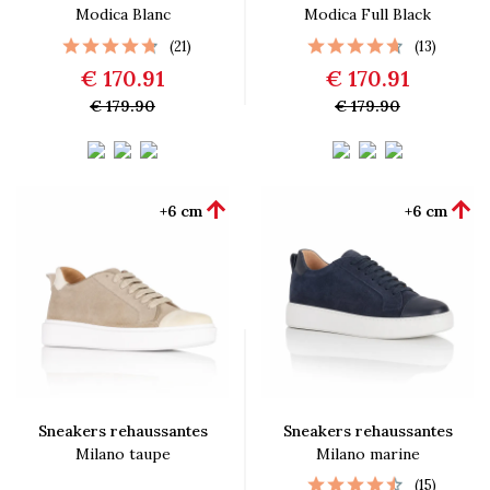
Modica Blanc
Modica Full Black
(21)
(13)
€ 170.91
€ 170.91
€ 179.90
€ 179.90


+6 cm
+6 cm
Sneakers rehaussantes
Sneakers rehaussantes
Milano taupe
Milano marine
(15)