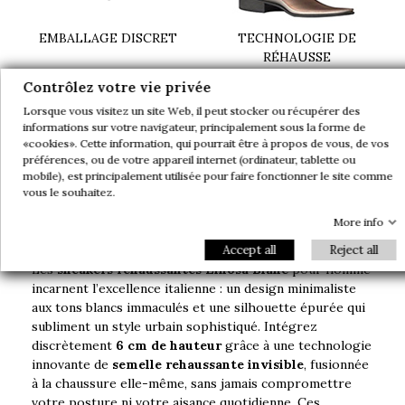
EMBALLAGE DISCRET
TECHNOLOGIE DE
RÉHAUSSE
garantissant : légereté,
Contrôlez votre vie privée
confort et écologie
Lorsque vous visitez un site Web, il peut stocker ou récupérer des
informations sur votre navigateur, principalement sous la forme de
«cookies». Cette information, qui pourrait être à propos de vous, de vos
préférences, ou de votre appareil internet (ordinateur, tablette ou
mobile), est principalement utilisée pour faire fonctionner le site comme
Product details
vous le souhaitez.
More info
Accept all
Reject all
Les
sneakers rehaussantes Linosa Blanc
pour homme
incarnent l’excellence italienne : un design minimaliste
aux tons blancs immaculés et une silhouette épurée qui
subliment un style urbain sophistiqué. Intégrez
discrètement
6 cm de hauteur
grâce à une technologie
innovante de
semelle rehaussante invisible
, fusionnée
à la chaussure elle-même, sans jamais compromettre
votre posture ni votre aisance quotidienne. Ces