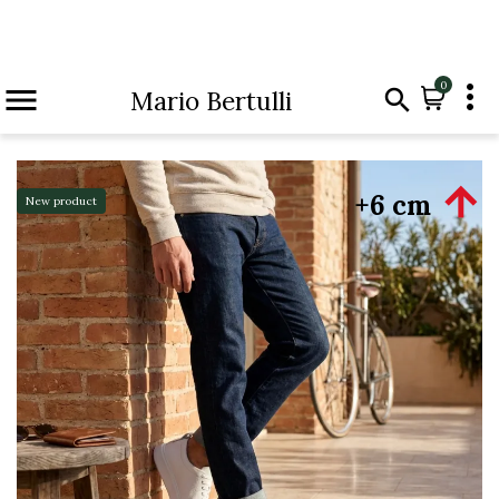

0


Mario Bertulli

+6 cm
New product