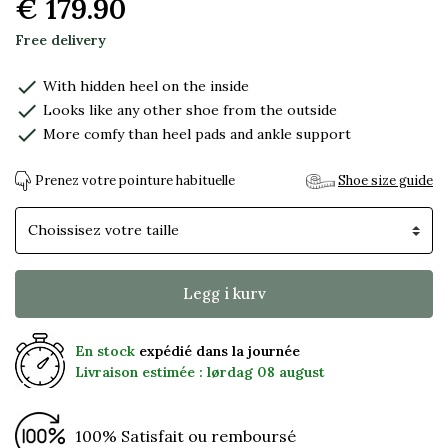
€ 179.90
Free delivery
check
With hidden heel on the inside
check
Looks like any other shoe from the outside
check
More comfy than heel pads and ankle support
Prenez votre pointure habituelle
Shoe size guide
Skostørrelse
Legg i kurv
En stock
expédié dans la journée
Livraison estimée : lørdag 08 august
100% Satisfait ou remboursé