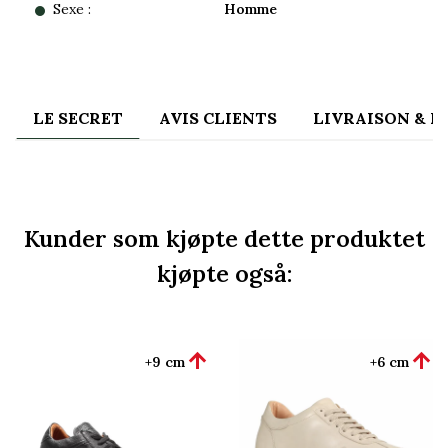
Sexe :
Homme
LE SECRET
AVIS CLIENTS
LIVRAISON & 
Kunder som kjøpte dette produktet
kjøpte også:


+9 cm
+6 cm