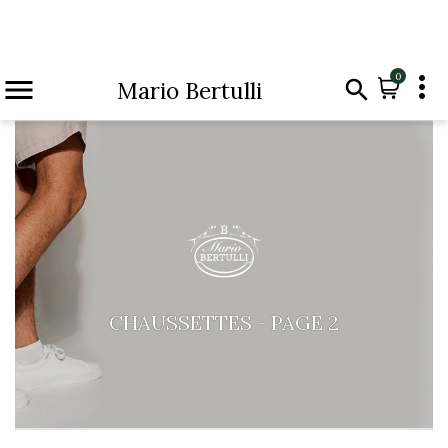

0


Mario Bertulli
CHAUSSETTES - PAGE 2