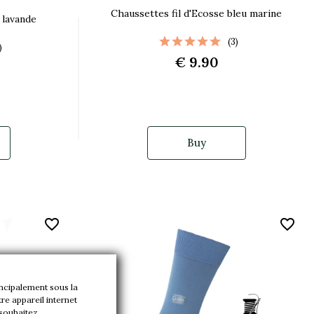
Chaussettes fil d'Ecosse bleu marine
 lavande
(3)
)
€ 9.90
Buy
favorite_border
favorite_border
incipalement sous la
re appareil internet
 souhaitez.