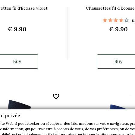
ettes fil d'Ecosse violet
Chaussettes fil d'Ecosse
(1
€ 9.90
€ 9.90
Buy
Buy
favorite_border
ie privée
site Web, il peut stocker ou récupérer des informations sur votre navigateur, pr
 information, qui pourrait être à propos de vous, de vos préférences, ou de vot
mobile), est principalement utilisée pour faire fonctionner le site comme vous le