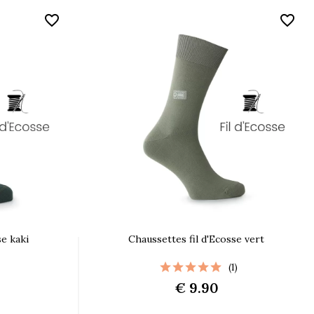
favorite_border
favorite_border
se kaki
Chaussettes fil d'Ecosse vert
(1)
€ 9.90