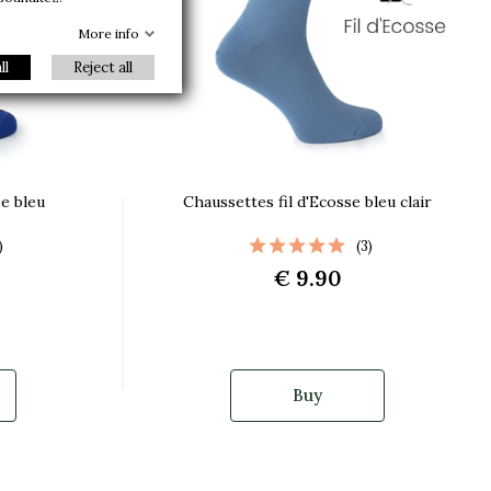
More info
ll
Reject all
se bleu
Chaussettes fil d'Ecosse bleu clair
)
(3)
€ 9.90
Buy