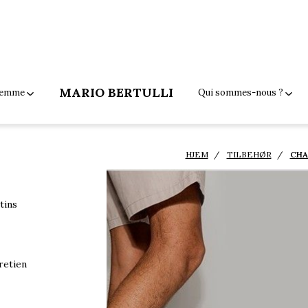
MARIO BERTULLI
 femme
Qui sommes-nous ?
HJEM
TILBEHØR
CHA
tins
retien