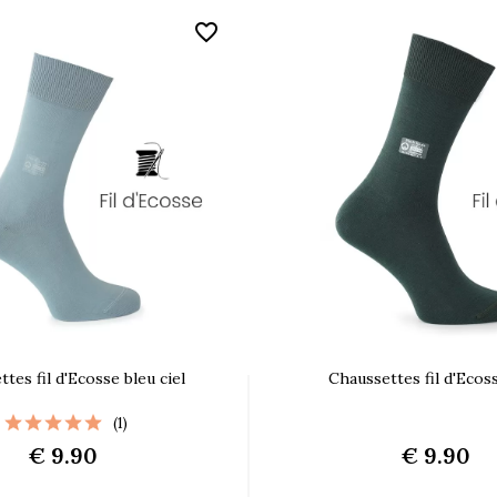
favorite_border
tes fil d'Ecosse bleu ciel
Chaussettes fil d'Ecos
(1)
€ 9.90
€ 9.90