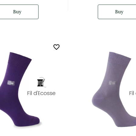
Buy
Buy
favorite_border