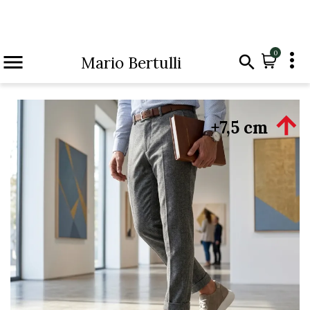

0


Mario Bertulli

+7,5 cm