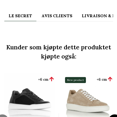
LE SECRET
AVIS CLIENTS
LIVRAISON & 
Kunder som kjøpte dette produktet
kjøpte også:


+6 cm
+6 cm
New product