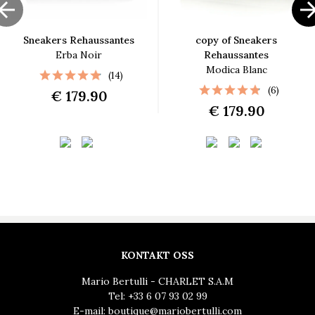

Sneakers Rehaussantes
copy of Sneakers
Erba Noir
Rehaussantes
Modica Blanc
(14)
(6)
€ 179.90
€ 179.90
KONTAKT OSS
Mario Bertulli - CHARLET S.A.M
Tel:
+33 6 07 93 02 99
E-mail:
boutique@mariobertulli.com