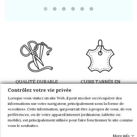
QUALITÉ DURABLE
CUIRS TANNÉS EN
DEPUIS 51 ANS
EUROPE
Contrôlez votre vie privée
en direct de nos ateliers
Lorsque vous visitez un site Web, il peut stocker ou récupérer des
informations sur votre navigateur, principalement sous la forme de
«cookies». Cette information, qui pourrait être à propos de vous, de vos
préférences, ou de votre appareil internet (ordinateur, tablette ou
mobile), est principalement utilisée pour faire fonctionner le site comme
vous le souhaitez.
More info