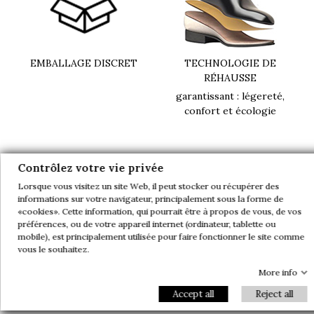
EMBALLAGE DISCRET
TECHNOLOGIE DE
RÉHAUSSE
garantissant : légereté,
confort et écologie
Contrôlez votre vie privée
Product details
Lorsque vous visitez un site Web, il peut stocker ou récupérer des
informations sur votre navigateur, principalement sous la forme de
«cookies». Cette information, qui pourrait être à propos de vous, de vos
préférences, ou de votre appareil internet (ordinateur, tablette ou
mobile), est principalement utilisée pour faire fonctionner le site comme
Découvrez les nouvelles sneakers aux accents de
vous le souhaitez.
luxe. Sa semelle en gomme couleur camel ajoute
une touche de sophistication, tandis que son nubuck
More info
de qualité premium garantit un style et une
Accept all
Reject all
durabilité exceptionnels.