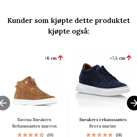
Kunder som kjøpte dette produktet
kjøpte også:


+6 cm
+7,5 cm

Savona Sneakers
Sneakers rehaussantes
Rehaussantes marron
Brera marine
(10)
(18)