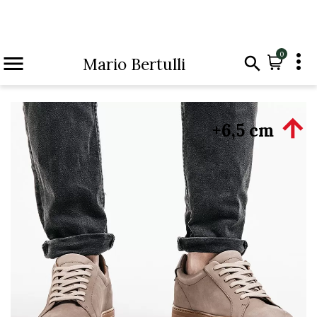

0


Mario Bertulli

+6,5 cm