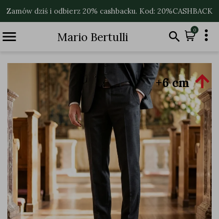
Zamów dziś i odbierz 20% cashbacku. Kod: 20%CASHBACK

0


Mario Bertulli

+6 cm