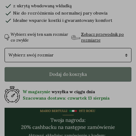
check
z ukrytą wbudowaną wkładką
check
Nie do rozróżnienia od normalnej pary obuwia
check
Idealne wsparcie kostki i gwarantowany komfort
Wybierz swój ten sam rozmiar
Zobacz przewodnik po
co zwykle
rozmiarze
Rozmiar buta
Dodaj do koszyka
W magazynie
wysyłka w ciągu dnia
Szacowana dostawa: czwartek 13 sierpnia