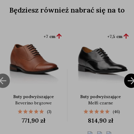
Będziesz również nabrać się na to


+7 cm
+7,5 cm

Buty podwyższające
Buty podwyższające
Beverino brązowe
Melfi czarne
(3)
(46)
771,90 zł
814,90 zł