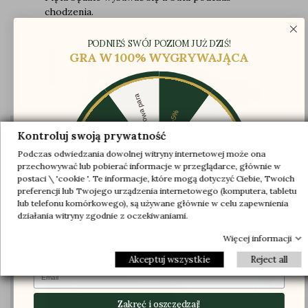
chodzenia.
PODNIEŚ SWÓJ POZIOM JUŻ DZIŚ!
GRA W 100% WYGRYWAJĄCA
Darmowa para
-5%
-10%
-30%
Kontroluj swoją prywatność
Podczas odwiedzania dowolnej witryny internetowej może ona
Na wysokości podbicia oś cholewki została
-20%
-20%
przechowywać lub pobierać informacje w przeglądarce, głównie w
zmodyfikowana, aby zapewnić stopie
postaci \ 'cookie '. Te informacje, które mogą dotyczyć Ciebie, Twoich
wystarczającą przestrzeń oraz zagwarantować
preferencji lub Twojego urządzenia internetowego (komputera, tabletu
-30%
-10%
Darmowa para
stabilność i komfort.
lub telefonu komórkowego), są używane głównie w celu zapewnienia
-5%
działania witryny zgodnie z oczekiwaniami.
Więcej informacji
Akceptuj wszystkie
Reject all
Email
Zakręć i oszczędzaj!