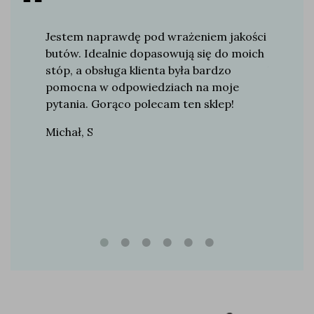
od ponad
Jestem naprawdę pod wrażeniem jakości
Te buty 
ordy,
butów. Idealnie dopasowują się do moich
Zarówno 
a swój
stóp, a obsługa klienta była bardzo
luźne wy
i
pomocna w odpowiedziach na moje
sytuacji
ała się
pytania. Gorąco polecam ten sklep!
zakupu.
wość
Michał, S
Mateusz
dy nie