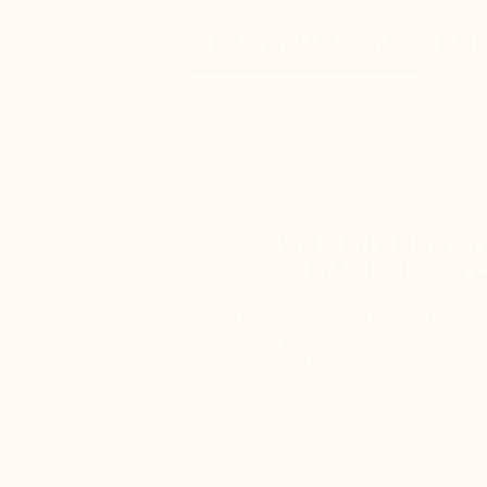
DAS GEHEIMNIS
KU
SCHUHE MIT ERHÖ
MARIO BERTU
Der hintere und der vordere Schaft des 
gearbeitet. So garantiert der Schuh tro
stabilen und bequemen Sitz. :
Jegliches Reiben an der Achillessehne oder
Ferse aus dem Schuh wird vermieden.