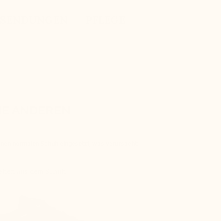
KSENDUNGEN
PFLEGE
IE ANDEREN
einen normalen Schuh eingesetzt, was verursacht:
Gehen aus dem Schuh