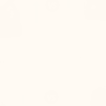
chafts verändert, um dem
Der Fuß wird im Schuh e
owie Komfort zu