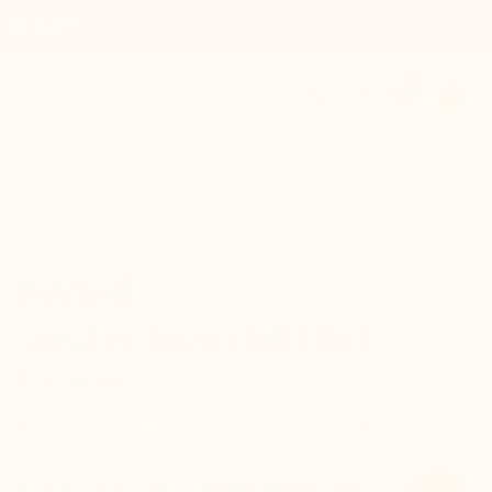
20%CASHBACK
0
Kontakt / Support
EUR €
Référence : S09110
Accueil
Sneaker Anzio full black
+5.5cm
Genießen Sie einen trendigen Stil in Verbindung mit
außergewöhnlicher Leistung.