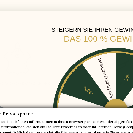
STEIGERN SIE IHREN GEWI
DAS 100 % GEW
Ein Paar geschenkt
-5%
ROPA GEGERBTES LEDER
DISKRETE VERPACK
-30%
-20%
e Privatsphäre
esuchen, können Informationen in Ihrem Browser gespeichert oder abgerufen 
Sie mehr über Anzio full black +5
 Informationen, die sich auf Sie, Ihre Präferenzen oder Ihr Internet-Gerät (Com
-10%
hauptsächlich dazu verwendet, die Website so zu gestalten, wie Sie es erwart