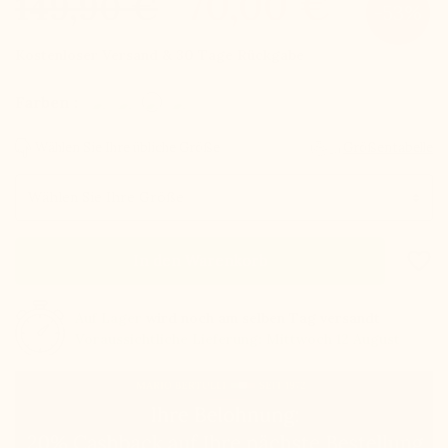
70,00 €
149,90 €
-53%
Kostenloser Versand & 30 Tage Rückgabe
Farben :
Wählen Sie Ihre übliche Größe
Größentabelle
Größe
favorite_border
In den Warenkorb
Auf Lager
wird noch am selben Tag versandt
Voraussichtliche Lieferung: Mittwoch 12 August