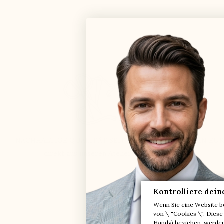
NACHHALTIGE QUALITÄT SEIT 51 JAHREN
IN EU
direkt aus unseren Ateliers
Kontrolliere dein
Wenn Sie eine Website b
Erfahren 
von \ "Cookies \". Diese
Handy) beziehen, werden 