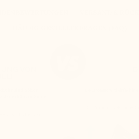
NDENBEWERTUNGEN
VERSAND & RÜC
HÄUFIG GESTELLTE FRAGEN (FAQ)
HUNG VON
D
LLI
Schuhs sind höher
Die Erhöhung wird einfach in 
tz der erhöhten Sohle
Die Ferse rutscht beim 
 Herausrutschen der