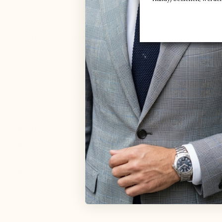
Genießen Sie einen trendigen Stil in Verbindung mit au
Unser Anzio Sneaker mit Erhöhung bietet Ihnen eine diskret
Atmungsaktivität und hält Ihre Füße angenehm trocken. Die Fl
Gelegenheiten darstellt. Widerstehen Sie nicht Anzio und ge
Oberteil gestrickt, Innenfutter aus Textil und synthetische Soh
Erhöhung :
+5,5 CM
Obermaterial: :
Obermaterial aus Str
Innenfutter: :
Textil
Sohle: :
Synthetik
Farbe :
Full black