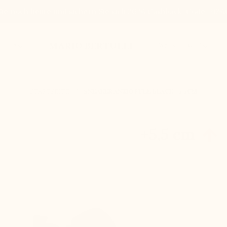
Sie noch heute und sichern Sie sich 20 % Cashback. Code: 
MARIO BERTULLI
chuhe
Wer sind wir?
STARTSEITE
SNEAKER ANZIO FULL BLACK +5.5CM
+5,5 cm
