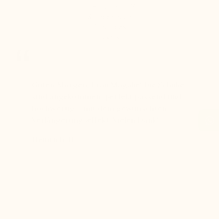
innerhalb von 24
Stunden nach
Erhalt des
Pakets.
bei
Guten Morgen, Frau Magalie! Die Schuhe
Seit Jah
chen 11
sind angekommen, perfekt passend und
Qualität
hochwertig – mit dem gewünschten
langlebi
einen
Verlängerungseffekt. Vielen Dank!
freundl
ben
Heinrich, H
Hans, H
 echten
eue mich
rke, die