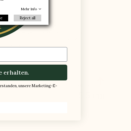
nkt
Mehr Info
le
Reject all
gt dieser Sneaker für eine außergewöhnliche
n schlichtes Design eine vielseitige Wahl für alle
er Leistung.
 erhalten.
he

Größere
verstanden, unsere Marketing-E-
+5,5 cm