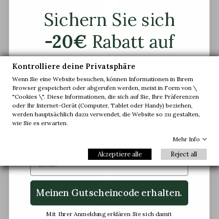
Sichern Sie sich
-20€
Rabatt auf
ihre erste
Kontrolliere deine Privatsphäre
Sneaker mit Erhöhung
Sneaker mit Erhöhung
Erba Weiss
Erba Schwarz
Bestellung.
Wenn Sie eine Website besuchen, können Informationen in Ihrem
Browser gespeichert oder abgerufen werden, meist in Form von \
(23)
(14)
"Cookies \". Diese Informationen, die sich auf Sie, Ihre Präferenzen
179,90 €
179,90 €
oder Ihr Internet-Gerät (Computer, Tablet oder Handy) beziehen,
Abonnieren Sie unseren Newsletter und
werden hauptsächlich dazu verwendet, die Website so zu gestalten,
erhalten Sie vorab Zugang zu unseren
wie Sie es erwarten.
exklusiven Angeboten und neuesten
Kollektionen.
Mehr Info


+6 cm
+6 cm
Akzeptiere alle
Reject all
Email
Meinen Gutscheincode erhalten.
Mit Ihrer Anmeldung erklären Sie sich damit