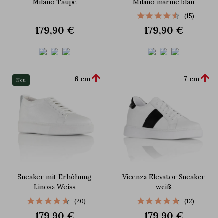
Milano Taupe
Milano marine blau
(15)
179,90 €
179,90 €


+6 cm
+7 cm
Neu
Sneaker mit Erhöhung
Vicenza Elevator Sneaker
Linosa Weiss
weiß
(20)
(12)
179,90 €
179,90 €