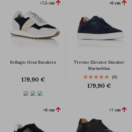


+7,5 cm
+6 cm
Bellagio Grau Sneakers
Treviso Elevator Sneaker
Marineblau
(11)
179,90 €
179,90 €


+6 cm
+7 cm