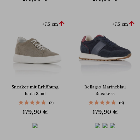


+7,5 cm
+7,5 cm
Sneaker mit Erhöhung
Bellagio Marineblau
Isola Sand
Sneakers
(3)
(6)
179,90 €
179,90 €