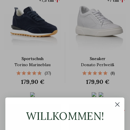


+7,5 cm
+7 cm
Sportschuh
Sneaker
Torino Marineblau
Donato Perlweiß
(37)
(8)
179,90 €
179,90 €


+6 cm
+6 cm
WILLKOMMEN!