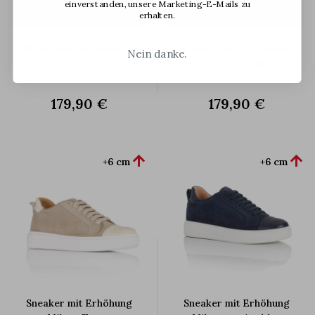
einverstanden, unsere Marketing-E-Mails zu
erhalten.
Mitwachsende Sneakers
Sneaker mit Erhöhung
Nein danke.
Genova Weiß
Genova beige
179,90 €
179,90 €


+6 cm
+6 cm
Sneaker mit Erhöhung
Sneaker mit Erhöhung