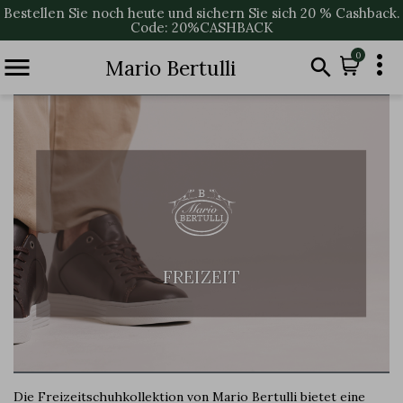
Bestellen Sie noch heute und sichern Sie sich 20 % Cashback.
Code: 20%CASHBACK

0


Mario Bertulli
FREIZEIT
Die Freizeitschuhkollektion von Mario Bertulli bietet eine