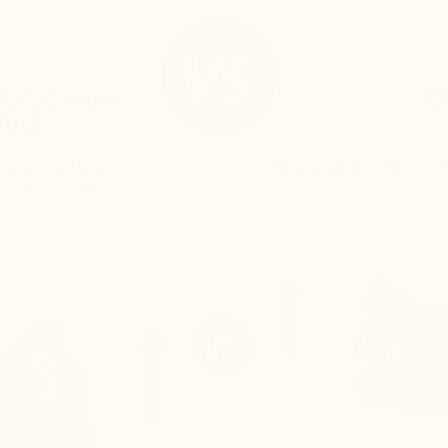
HUNG VON
D
LLI
Schuhs sind höher
Die Erhöhung wird einfach in 
tz der erhöhten Sohle
Die Ferse rutscht beim 
 Herausrutschen der