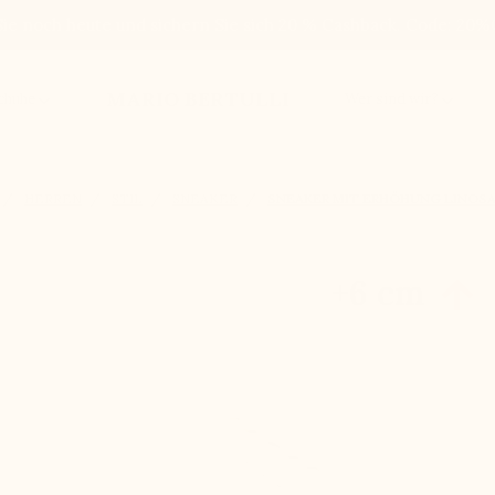
Sie noch heute und sichern Sie sich 20 % Cashback. Code: 
MARIO BERTULLI
chuhe
Wer sind wir?
HERREN
STIL
SNEAKER
SNEAKER MIT ERHÖHUNG LINOSA
+6 cm
