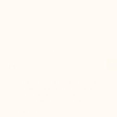
KOSTENLOSE
KOSTENLOSE
SICHERE
LIEFERUNG
RÜCKSENDUNG
ZAHLUNG
ab 100€ Einkauf
Für jede
Vollständig
in Deutschland
Erstbestellung
sichere
(nur bei
Kartenzahlung
Umtausch):
Rückerstattung
innerhalb von 24
Stunden nach
Erhalt des
Pakets.
bei
Guten Morgen, Frau Magalie! Die Schuhe
Seit Jah
chen 11
sind angekommen, perfekt passend und
Qualität
hochwertig – mit dem gewünschten
langlebi
einen
Verlängerungseffekt. Vielen Dank!
freundl
ben
Heinrich, H
Hans, H