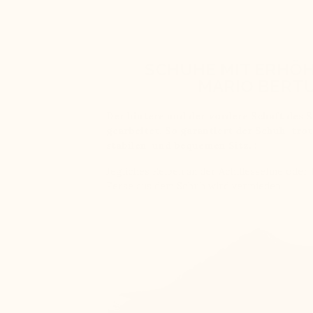
SCHUHE MIT ERHÖ
MARIO BERTU
Der hintere und der vordere Schaft des 
gearbeitet. So garantiert der Schuh tro
stabilen und bequemen Sitz. :
Jegliches Reiben an der Achillessehne oder
Ferse aus dem Schuh wird vermieden.