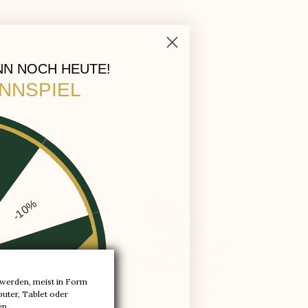
 echten
eue mich
rke, die
NN NOCH HEUTE!
INNSPIEL
-10%
-20%
werden, meist in Form
UNG
ERHÖHUNGSTECHNOLOGIE GARANTIERT
puter, Tablet oder
-30%
garantiert: Leichtigkeit, Komfort und
en.