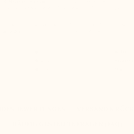
s PR-Memory-Schaum
den Komfort: Sie passt sich sofort Ihrer F
ersenbereich. Resistent gegen Feuchtigkeit und Verformung, garant
italienischer Handwerkskunst, von Generation zu Generation weiter
btem Leder
und konzipiert, um dem Test der Zeit standzuhalten.
Farbe :
Weiss
Style :
Sneakers
Geschlecht :
Mann
NDENBEWERTUNGEN
VERSAND & RÜC
HÄUFIG GESTELLTE FRAGEN (FAQ)