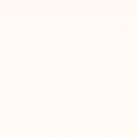
20%CASHBACK
0
Kontakt / Support
EUR €
 WEISS +6 CM
Référence : D11190
Sneaker
Sneaker mit Erhöhung Linosa
Weiss +6 cm
Verleihen Sie Ihrem Stil das gewisse Etwas
mit dem
Linosa
Blanc 100 % Made in Italy
. Dank einer
unsichtbaren
integrierten Sohle
und einem revolutionären Fersenhalt