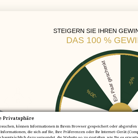
Größenzunahme. Es ist zu einer
Sammlung geworden, und ich fr
immer auf die Neuheiten. Eine Ma
nie enttäuscht.
STEIGERN SIE IHREN GEWI
Henry T. – Bruxelles
DAS 100 % GEW
Ein Paar geschenkt
-5%
-30%
-20%
e Privatsphäre
esuchen, können Informationen in Ihrem Browser gespeichert oder abgerufen 
ROPA GEGERBTES LEDER
DISKRETE VERPACK
 Informationen, die sich auf Sie, Ihre Präferenzen oder Ihr Internet-Gerät (Com
-10%
hauptsächlich dazu verwendet, die Website so zu gestalten, wie Sie es erwart