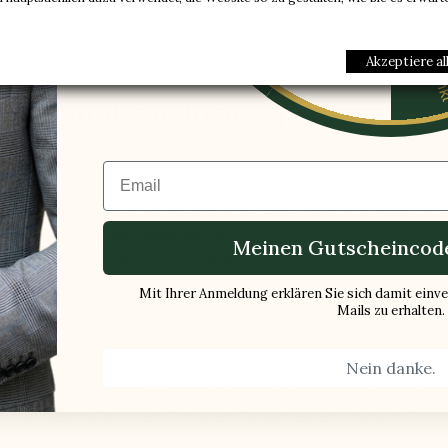
Ein Paar gesche
-5%
Akzeptiere al
Finde mehr heraus
Email
verkörpern italienische Exzellenz: ein minimalistisches Design in 
 diskret
6 cm an Körpergröße
dank einer innovativen, unsichtbare
Meinen Gutscheincode
rt zu beeinträchtigen. Diese Sneaker passen sich Ihrem gesamten T
itlose Eleganz ausstrahlt.
Mit Ihrer Anmeldung erklären Sie sich damit ein
Mails zu erhalten.
 durch ein
Obermaterial aus genarbtem Vollnarbenleder
, das e
der sorgt für absolute
Atmungsaktivität
und eine Robustheit, die
nd höchsten Komfort ohne jegliche Reizung garantiert.
Nein danke.
Halt auf allen urbanen Untergründen – ob glatt, nass oder uneben – u
 Ermüdungserscheinungen bei langen Spaziergängen eliminiert.