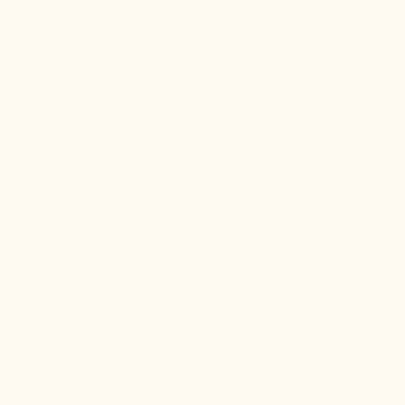
IE ANDEREN
einen normalen Schuh eingesetzt, was verursacht:
Gehen aus dem Schuh