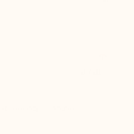
ußform an, absorbiert Mikrostöße und verteilt den Druck
iert sie eine außergewöhnliche Langlebigkeit und eine
gegeben. Mehr als nur ein Paar Schuhe – es ist Ihr

Größere
+6 cm
KSENDUNGEN
PFLEGE