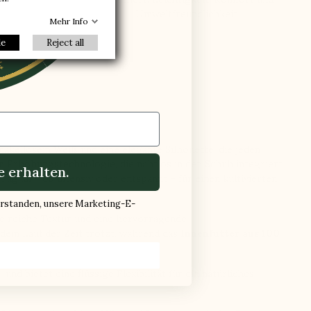
nkt
Umweltfreundlichkeit
Mehr Info
le
Reject all
makellosem Weiß und eine elegante Silhouette, die jeden
n Erhöhungstechnologie, die nahtlos in den Schuh integriert
 erhalten.
ag an – ob intensiv oder entspannt – für einen kultivierten
verstanden, unsere Marketing-E-
ine reiche Textur und eine hervorragende
 dem Lauf der Zeit trotzt, während das
Innenfutter aus 100
nd bietet eine flüssige Flexibilität für ein natürliches