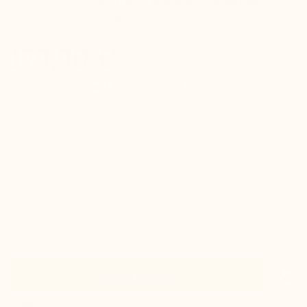
genießen Sie ein
natürliches, fließendes Laufgefühl
in
außergewöhnlichem genarbten Leder
– so bequem wie
Ihre Lieblings-Sneaker.
179,90 €
Kostenloser Versand & 30 Tage Rückgabe
check
Versteckt eingearbeitete Erhöhungssohle im Inneren des
Schuhs
check
sieht aus wie normales klassisches Paar Schuhe
check
garantierter Komfort für Ihren Fuss
Wählen Sie Ihre übliche Größe
Größentabelle
Größe
favorite_border
In den Warenkorb