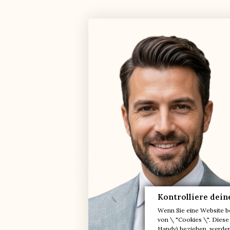
Kontrolliere dein
Wenn Sie eine Website b
NACHHALTIGE QUALITÄT SEIT 51 JAHREN
IN EU
von \ "Cookies \". Diese
direkt aus unseren Ateliers
Handy) beziehen, werden 