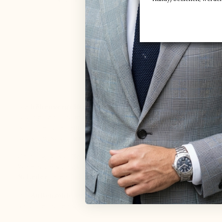
Die
höhenvergrößernden Sneaker Linosa Weiß
für Herren 
raffinierten urbanen Stil perfekt unterstreicht. Gewinnen Sie
ist, ohne dabei jemals Ihren Gang oder Ihren täglichen Komfo
Look und sofortiges Selbstvertrauen, bei dem jeder Schritt ze
Gefertigt aus außergewöhnlichen Materialien, bestechen sie
Widerstandsfähigkeit gegen Gehfalten bietet. Dieses edle Le
% Leder
Ihren Fuß mit chirurgischer Präzision umschließt u
Die
Außensohle aus Premium-Gummi
sorgt für tadellosen 
Abrollverhalten sowie eine beeindruckende Leichtigkeit, die