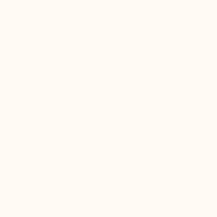
Im Herzen dieser Sneaker revolutioniert die
Innensohle au
optimal für feste Stabilität und unvergleichlichen Halt im F
einwandfreie Hygiene.
Entscheiden Sie sich für den
Linosa
: das Erbe von 54 Jahren 
Geheimnis für mehr Größe,
gefertigt aus feinstem genar
Erhöhung :
+6 CM
Innenfutter: :
Leder
Sohle: :
Synthetik
DAS GEHEIMNIS
KU