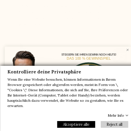
Im Bereich des Spanns wird die Achse des
Schafts verändert, um dem Fuß ausreichend
Platz zu geben und Halt sowie Komfort zu
gewährleisten
STEIGERN SIE IHREN GEWINN NOCH HEUTE!
DAS 100 % GEWINNSPIEL
Ein Paar geschenkt
Kontrolliere deine Privatsphäre
-5%
Wenn Sie eine Website besuchen, können Informationen in Ihrem
-10%
-30%
Browser gespeichert oder abgerufen werden, meist in Form von \
"Cookies \". Diese Informationen, die sich auf Sie, Ihre Präferenzen oder
-20%
-20%
Ihr Internet-Gerät (Computer, Tablet oder Handy) beziehen, werden
Ein Paar geschenkt
-30%
-10%
hauptsächlich dazu verwendet, die Website so zu gestalten, wie Sie es
-5%
erwarten.
Mehr Info
Email
Akzeptiere alle
Reject all
Der Fuß wird im Schuh eingeengt und
Meinen Gutscheincode erhalten.