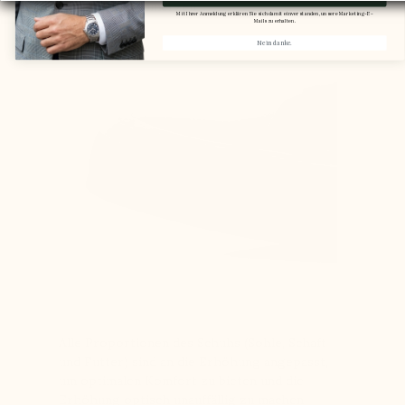
verursacht Schmerzen
Mit Ihrer Anmeldung erklären Sie sich damit einverstanden, unsere Marketing-E-
Mails zu erhalten.
Nein danke.
Alle Proportionen des Schuhs (Sohle, Schaft
und Futter) sind an die Erhöhung angepasst,
um optimalen Komfort zu bieten und die
Erhöhung optisch unauffällig zu machen