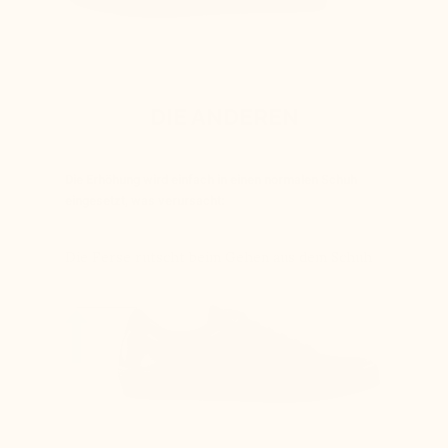
DIE ANDEREN
Die Erhöhung wird einfach in einen normalen Schuh
eingesetzt, was verursacht:
Die Ferse rutscht beim Gehen aus dem Schuh