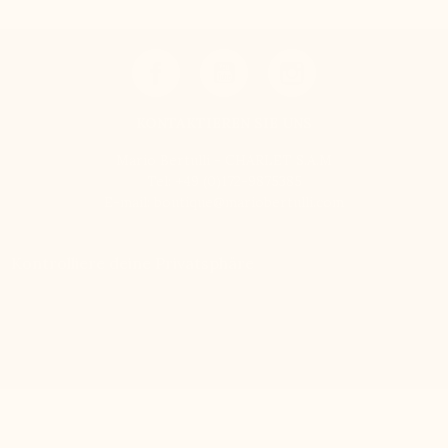
KONTAKTIEREN SIE UNS
Mario Bertulli - CHARLET S.A.M
Tel:
+49 (0)172-9875385
E-mail:
boutique@mariobertulli.com
Kontrolliere deine Privatsphäre