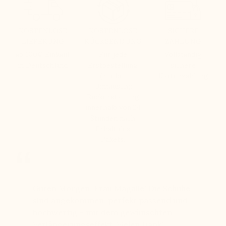
KOSTENLOSE
KOSTENLOSE
SICHERE
LIEFERUNG
RÜCKSENDUNG
ZAHLUNG
ab 100€ Einkauf
Für jede
Vollständig
in Deutschland
Erstbestellung
sichere
(nur bei
Kartenzahlung
Umtausch):
Rückerstattung
innerhalb von 24
Stunden nach
Erhalt des
Pakets.
bei
Guten Morgen, Frau Magalie! Die Schuhe
Seit Jah
chen 11
sind angekommen, perfekt passend und
Qualität
hochwertig – mit dem gewünschten
langlebi
einen
Verlängerungseffekt. Vielen Dank!
freundl