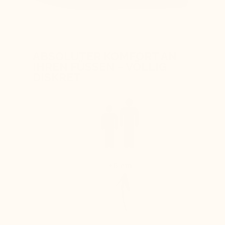
ABSOLUTER KOMFORT AN
IHREN FÜSSEN – VÖLLIG
DISKRET
+6 cm