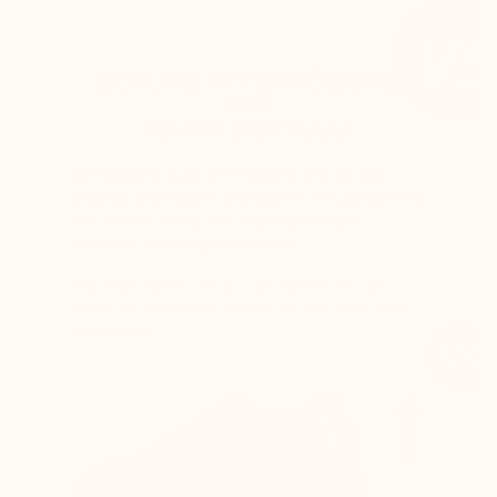
SCHUHE MIT ERHÖHUNG
VON
MARIO BERTULLI
Der hintere und der vordere Schaft des
Schuhs sind höher gearbeitet. So garantiert
der Schuh trotz der erhöhten Sohle
stabilen und bequemen Sitz. :
Jegliches Reiben an der Achillessehne oder
Herausrutschen der Ferse aus dem Schuh wird
vermieden.