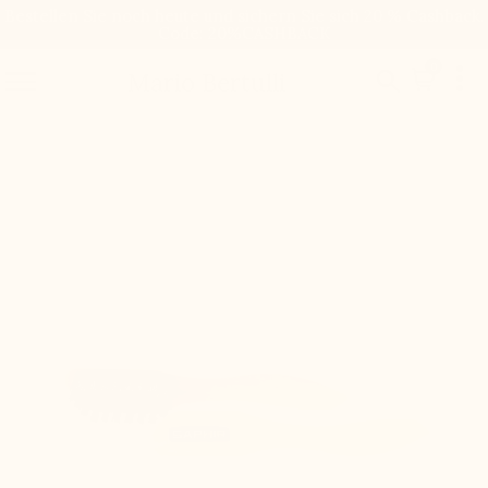
Bestellen Sie noch heute und sichern Sie sich 20 % Cashback.
Code: 20%CASHBACK

0


Mario Bertulli