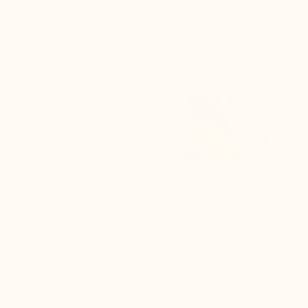
NACHHALTIGE QUALITÄT
IN EUROPA GEGERBTES
SEIT 51 JAHREN
LEDER
direkt aus unseren Ateliers
DISKRETE VERPACKUNG
ERHÖHUNGSTECHNOLOGIE
GARANTIERT
garantiert: Leichtigkeit,
Komfort und
Umweltfreundlichkeit
Produktdetails