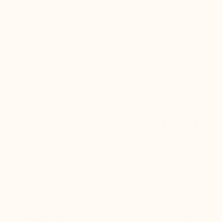
Box 3 Paar Socken -
Sportsocken Schwarz
Grau/grüne/hellgrau
(4)
4,90 €
26,90 €
29,90 €
Kostenloser
Kostenlose
Live-
Versand
Rückgabe (nur
Kundensupport
für die erste
Bestellung, im
Falle eines
Austausches)