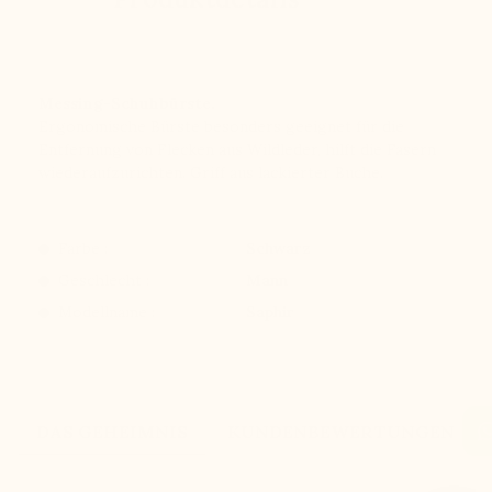
Messing-Schuhbürste.
Ergonomische Bürste besonders geeignet für die
Entfernung von Flecken aus Wildleder, hilft die Fasern
wiederaufzurichten. Griff aus lackierter Buche.
Farbe :
Schwarz
Geschlecht :
Mann
Modellname :
Saphir
DAS GEHEIMNIS
KUNDENBEWERTUNGEN