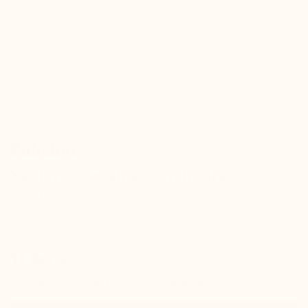
Référence : A0590010
Zubehör
Saphir - Messing Schuhbürste -
Schwarz
Messing-Schuhbürste.
11,90 €
Kostenloser Versand & 30 Tage Rückgabe