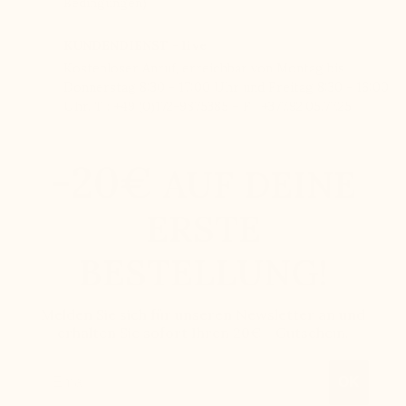
Bedingungen)
KUNDENDIENST - live
Kostenloser Anruf, erreichbar von Montag bis
Donnerstag 8:30 - 17:00 Uhr und Freitag 8:30 - 16:00
Uhr. T : +49 (0)172-9875385 – F : +377.92.05.77.25
-20€
AUF DEINE
ERSTE
BESTELLUNG!
Melden Sie sich für unseren Newsletter an und
erhalten Sie sofort Ihren 20€ - Gutschein.
Email
OK