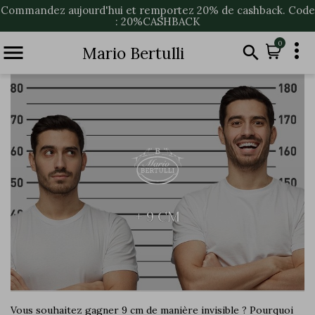
Commandez aujourd'hui et remportez 20% de cashback. Code
: 20%CASHBACK

0


Mario Bertulli
+ 9 CM
Vous souhaitez gagner 9 cm de manière invisible ? Pourquoi