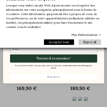
Lorsque vous visitez un site Web, il peut stocker ou récupérer des
informations sur votre navigateur, principalement sous la forme de
-20%
-20%
«cookies». Cette information, qui pourrait être à propos de vous, de
vos préférences, ou de votre appareil internet (ordinateur, tablette ou
-30%
-10%
Une paire offerte


+9 cm
+9 cm
mobile), est principalement utilisée pour faire fonctionner le site
-5%
comme vous le souhaitez.
Plus d'informations
Accepter tout
Reject all
Email
Tournez & économisez !
En vous inscrivant, vous acceptez de recevoir nos communications marketing par
email.
Osimo Chaussures
Montello Sneakers
Rehaussantes Noir
Rehaussantes noir
Non merci
(66)
(6)
169,90 €
189,90 €