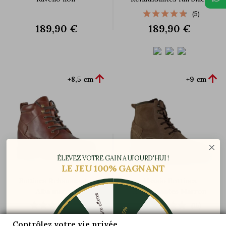
(5)
189,90 €
189,90 €


+8,5 cm
+9 cm
ÉLEVEZ VOTRE GAIN AUJOURD'HUI !
LE JEU 100% GAGNANT
Bottines Rehaussantes
Alassio Bottines
Alba marron
Rehaussantes Marron
Une paire offerte
(1)
(15)
-5%
199,90 €
199,90 €
-10%
-30%
Contrôlez votre vie privée