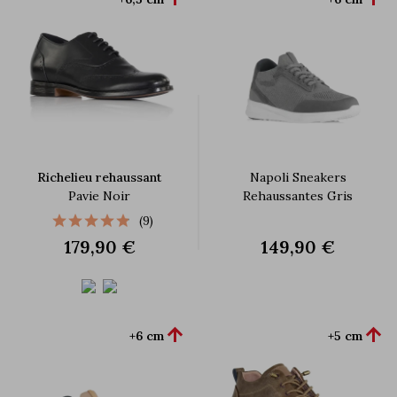
Richelieu rehaussant
Napoli Sneakers
Pavie Noir
Rehaussantes Gris
(9)
179,90 €
149,90 €


+6 cm
+5 cm