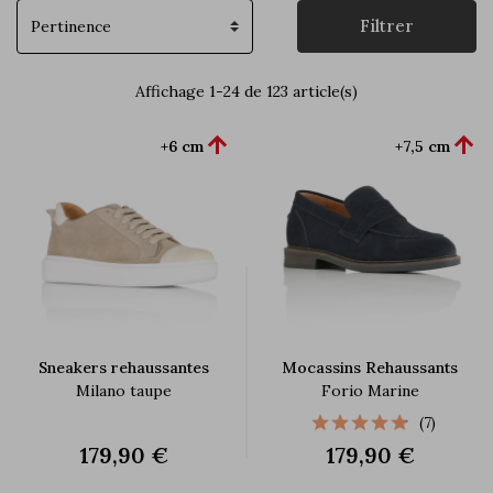
Filtrer
Affichage 1-24 de 123 article(s)


+6 cm
+7,5 cm
Sneakers rehaussantes
Mocassins Rehaussants
Milano taupe
Forio Marine
(7)
179,90 €
179,90 €