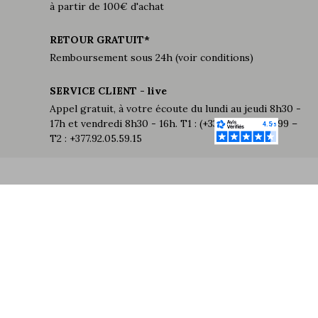
à partir de 100€ d'achat
RETOUR GRATUIT*
Remboursement sous 24h (voir conditions)
SERVICE CLIENT - live
Appel gratuit, à votre écoute du lundi au jeudi 8h30 -
17h et vendredi 8h30 - 16h. T1 : (+33 ) 6 07 93 02 99 –
T2 : +377.92.05.59.15
-20€
SUR VOTRE
PREMIÈRE
COMMANDE !
Inscrivez-vous à notre newsletter et recevez
immédiatement votre bon de 20€.