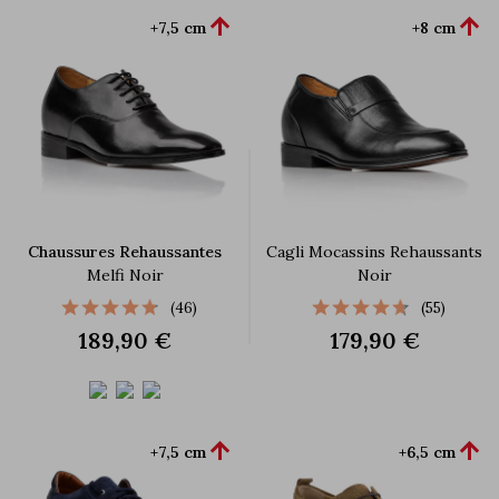


+7,5 cm
+8 cm
Chaussures Rehaussantes
Cagli Mocassins Rehaussants
Melfi Noir
Noir
(46)
(55)
189,90 €
179,90 €


+7,5 cm
+6,5 cm