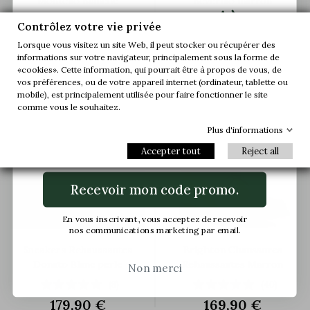
Montello Blanche
Beverino marron
sur votre première
(47)
(3)
Contrôlez votre vie privée
189,90 €
179,90 €
commande.
Lorsque vous visitez un site Web, il peut stocker ou récupérer des
informations sur votre navigateur, principalement sous la forme de
«cookies». Cette information, qui pourrait être à propos de vous, de
Rejoignez-nous et accédez en avant-
vos préférences, ou de votre appareil internet (ordinateur, tablette ou
première à nos offres exclusives et à nos
mobile), est principalement utilisée pour faire fonctionner le site
dernières nouveautés.


comme vous le souhaitez.
+7 cm
+6 cm
Plus d'informations
Email
Accepter tout
Reject all
Recevoir mon code promo.
En vous inscrivant, vous acceptez de recevoir
nos communications marketing par email.
Sneakers Rehaussantes
Brighton Chaussures
Donato Blanc perle
Rehaussantes Marron
Non merci
(8)
(40)
179,90 €
169,90 €