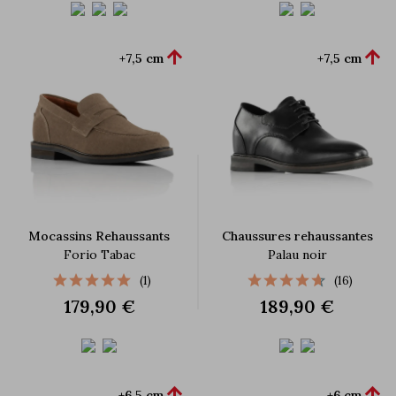


+7,5 cm
+7,5 cm
Mocassins Rehaussants
Chaussures rehaussantes
Forio Tabac
Palau noir
(1)
(16)
179,90 €
189,90 €


+6,5 cm
+6 cm