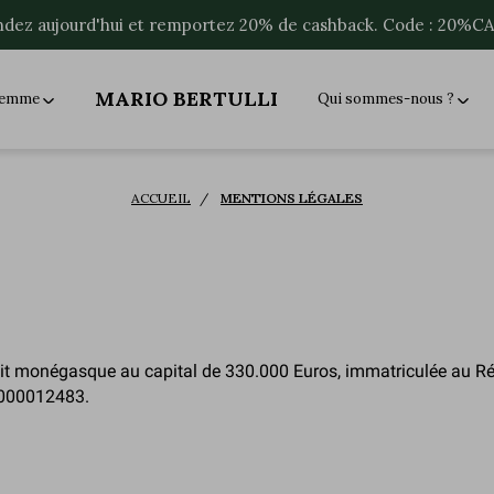
ez aujourd'hui et remportez 20% de cashback. Code : 20%
MARIO BERTULLI
 femme
Qui sommes-nous ?
ACCUEIL
MENTIONS LÉGALES
it monégasque au capital de 330.000 Euros, immatriculée au Rép
9000012483.