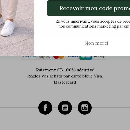
Retour gratuit pour votre 1ère commande
Recevoir mon code prom
uniquement en cas d'échange. Nous nous
engageons à vous rembourser sous 14 jours.
En vous inscrivant, vous acceptez de rec
nos communications marketing par ema
Non merci
Paiement CB 100% sécurisé
Réglez vos achats par carte bleue Visa,
Mastercard