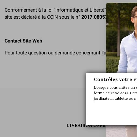
Conformément à la loi "Informatique et Liberté" du 06 Janvier
site est déclaré à la CCIN sous le n°
2017.08053.
Contact Site Web
Pour toute question ou demande concernant l’utilisation de ce 
Contrôlez votre v
Lorsque vous visitez un 
forme de «cookies». Cette
(ordinateur, tablette ou 
LIVRAISON OFFERTE*