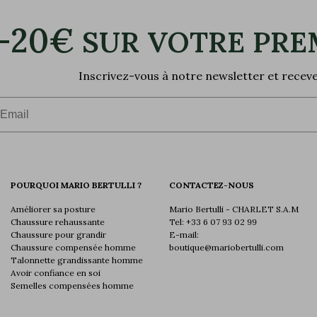
-20€
SUR VOTRE PRE
Inscrivez-vous à notre newsletter et rece
ail
POURQUOI MARIO BERTULLI ?
CONTACTEZ-NOUS
Améliorer sa posture
Mario Bertulli - CHARLET S.A.M
Chaussure rehaussante
Tel:
+33 6 07 93 02 99
Chaussure pour grandir
E-mail:
Chaussure compensée homme
boutique@mariobertulli.com
Talonnette grandissante homme
Avoir confiance en soi
Semelles compensées homme