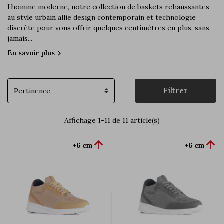
l’homme moderne, notre collection de baskets rehaussantes
au style urbain allie design contemporain et technologie
discrète pour vous offrir quelques centimètres en plus, sans
jamais...
En savoir plus
chevron_right
Filtrer
Affichage 1-11 de 11 article(s)


+6 cm
+6 cm