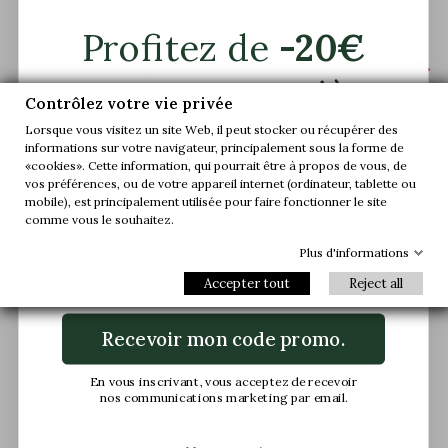
Profitez de
-20€


+6,5 cm
+6 cm
sur votre première
Contrôlez votre vie privée
commande.
Lorsque vous visitez un site Web, il peut stocker ou récupérer des
informations sur votre navigateur, principalement sous la forme de
«cookies». Cette information, qui pourrait être à propos de vous, de
Rejoignez-nous et accédez en avant-
vos préférences, ou de votre appareil internet (ordinateur, tablette ou
première à nos offres exclusives et à nos
mobile), est principalement utilisée pour faire fonctionner le site
dernières nouveautés.
comme vous le souhaitez.
Plus d'informations
Email
Baskets rehaussantes
Baskets Rehaussantes
Accepter tout
Reject all
Meda noir
Volterra noir
(2)
Recevoir mon code promo.
149,90 €
149,90 €
En vous inscrivant, vous acceptez de recevoir
nos communications marketing par email.