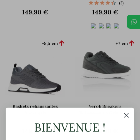
(2)
149,90 €
149,90 €


+5,5 cm
+7 cm
Baskets rehaussantes
Veroli Sneakers
Anzio gris
Rehaussantes Gris foncé
BIENVENUE !
149,90 €
149,90 €