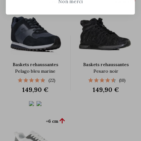


Non merci
+7 cm
+5,5 cm
Baskets rehaussantes
Baskets rehaussantes
Pelago bleu marine
Pesaro noir
(22)
(10)
149,90 €
149,90 €

+6 cm