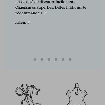
ines…
possibilité de discuter facilement.
de mes a
toujours
Chaussures superbes, belles finitions. Je
la quali
n de
recommande +++
grand br
raie
Julien, T
Vincent 
rtie, j’ai
e marque