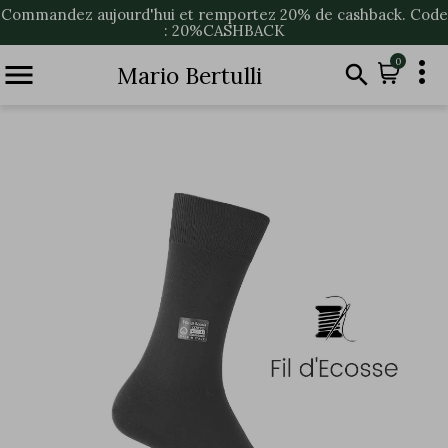
Commandez aujourd'hui et remportez 20% de cashback. Code
: 20%CASHBACK

0


Mario Bertulli