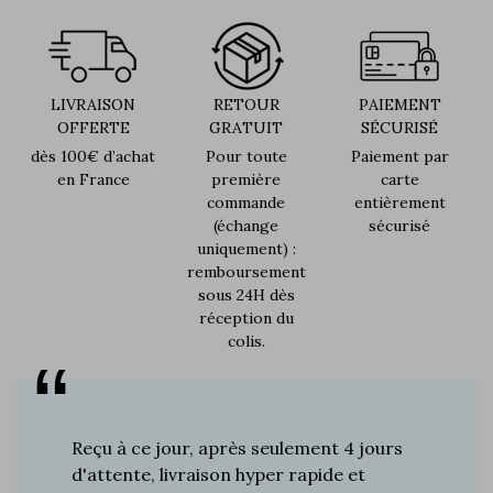
LIVRAISON
RETOUR
PAIEMENT
OFFERTE
GRATUIT
SÉCURISÉ
dès 100€ d’achat
Pour toute
Paiement par
en France
première
carte
commande
entièrement
(échange
sécurisé
uniquement) :
remboursement
sous 24H dès
réception du
colis.
s plus de
Reçu à ce jour, après seulement 4 jours
Je suis 
res à ce
d'attente, livraison hyper rapide et
d'années 