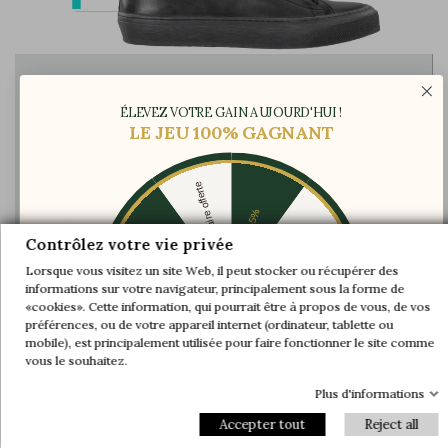
ÉLEVEZ VOTRE GAIN AUJOURD'HUI !
Au niveau du coup de pied, l’axe de la tige est
LE JEU 100% GAGNANT
modifié afin de donner suffisamment d’espace
au pied et de garantir maintient et confort
Une paire offerte
-5%
-10%
-30%
Contrôlez votre vie privée
Lorsque vous visitez un site Web, il peut stocker ou récupérer des
informations sur votre navigateur, principalement sous la forme de
-20%
-20%
«cookies». Cette information, qui pourrait être à propos de vous, de vos
préférences, ou de votre appareil internet (ordinateur, tablette ou
-30%
-10%
Une paire offerte
mobile), est principalement utilisée pour faire fonctionner le site comme
-5%
vous le souhaitez.
Plus d'informations
Accepter tout
Reject all
Email