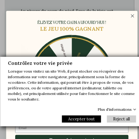
Au niveau du coup de pied, l’axe de la tige est
modifié afin de donner suffisamment d’espace
ÉLEVEZ VOTRE GAIN AUJOURD'HUI !
au pied et de garantir maintient et confort
LE JEU 100% GAGNANT
Une paire offerte
-5%
-10%
-30%
Contrôlez votre vie privée
Lorsque vous visitez un site Web, il peut stocker ou récupérer des
informations sur votre navigateur, principalement sous la forme de
-20%
-20%
«cookies». Cette information, qui pourrait être à propos de vous, de vos
préférences, ou de votre appareil internet (ordinateur, tablette ou
-30%
-10%
Une paire offerte
mobile), est principalement utilisée pour faire fonctionner le site comme
-5%
vous le souhaitez.
Plus d'informations
Accepter tout
Reject all
Email
Le pied va être compressé dans la chaussure et