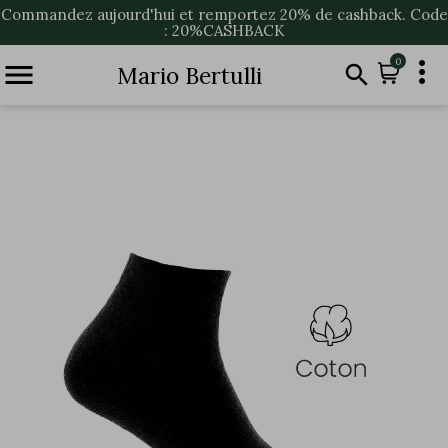
Commandez aujourd'hui et remportez 20% de cashback. Code
: 20%CASHBACK

0


Mario Bertulli