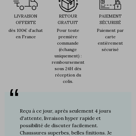
LIVRAISON
RETOUR
PAIEMENT
OFFERTE
GRATUIT
SÉCURISÉ
dès 100€ d’achat
Pour toute
Paiement par
en France
première
carte
commande
entièrement
(échange
sécurisé
uniquement) :
remboursement
sous 24H dès
réception du
colis.
s plus de
Reçu à ce jour, après seulement 4 jours
Je suis 
res à ce
d'attente, livraison hyper rapide et
d'années 
ines…
possibilité de discuter facilement.
de mes a
toujours
Chaussures superbes, belles finitions. Je
la quali