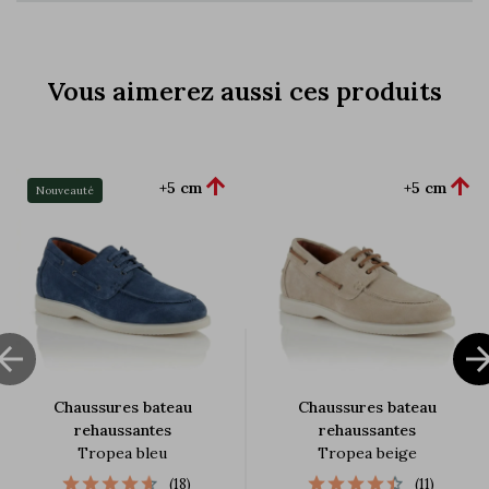
Vous aimerez aussi ces produits


+5 cm
+5 cm
Nouveauté

Chaussures bateau
Chaussures bateau
rehaussantes
rehaussantes
Tropea bleu
Tropea beige
(18)
(11)