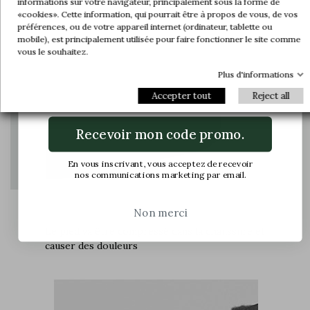
informations sur votre navigateur, principalement sous la forme de
«cookies». Cette information, qui pourrait être à propos de vous, de vos
Rejoignez-nous et accédez en avant-
préférences, ou de votre appareil internet (ordinateur, tablette ou
première à nos offres exclusives et à nos
mobile), est principalement utilisée pour faire fonctionner le site comme
dernières nouveautés.
vous le souhaitez.
Plus d'informations
Email
Accepter tout
Reject all
Recevoir mon code promo.
En vous inscrivant, vous acceptez de recevoir
nos communications marketing par email.
Non merci
Le pied va être compressé dans la chaussure et
causer des douleurs