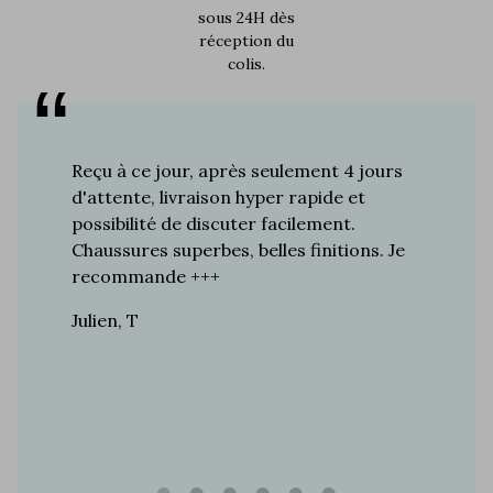
sous 24H dès
réception du
colis.
s plus de
Reçu à ce jour, après seulement 4 jours
Je suis 
res à ce
d'attente, livraison hyper rapide et
d'années 
ines…
possibilité de discuter facilement.
de mes a
toujours
Chaussures superbes, belles finitions. Je
la quali
n de
recommande +++
grand br
raie
Julien, T
Vincent 
rtie, j’ai
e marque