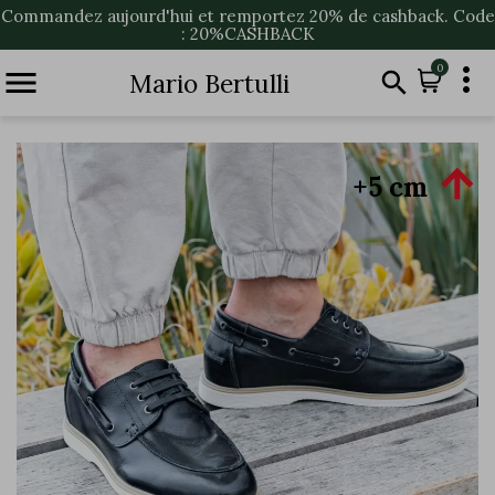
Commandez aujourd'hui et remportez 20% de cashback. Code
: 20%CASHBACK

0


Mario Bertulli

+5 cm