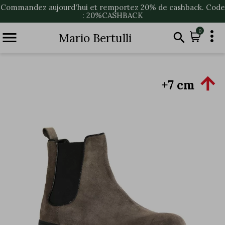
Commandez aujourd'hui et remportez 20% de cashback. Code
: 20%CASHBACK

0


Mario Bertulli

+7 cm