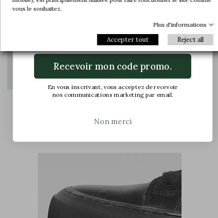
dernières nouveautés.
vous le souhaitez.
Plus d'informations
Email
Accepter tout
Reject all
Recevoir mon code promo.
En vous inscrivant, vous acceptez de recevoir
nos communications marketing par email.
Le pied va être compressé dans la chaussure et
Non merci
causer des douleurs