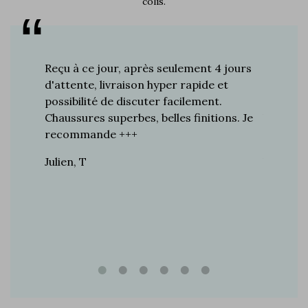
colis.
s plus de
Reçu à ce jour, après seulement 4 jours
Je suis 
res à ce
d'attente, livraison hyper rapide et
d'années 
ines…
possibilité de discuter facilement.
de mes a
toujours
Chaussures superbes, belles finitions. Je
la quali
n de
recommande +++
grand br
raie
Julien, T
Vincent 
rtie, j’ai
e marque