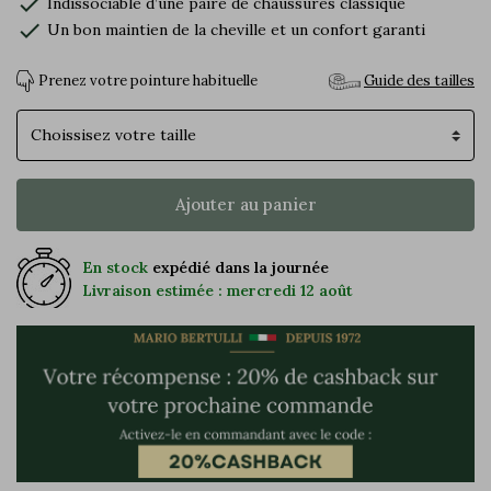
check
Indissociable d’une paire de chaussures classique
check
Un bon maintien de la cheville et un confort garanti
Prenez votre pointure habituelle
Guide des tailles
Pointure
Ajouter au panier
En stock
expédié dans la journée
Livraison estimée : mercredi 12 août