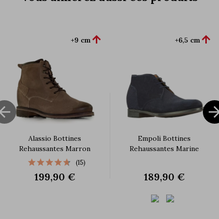


+9 cm
+6,5 cm

Alassio Bottines
Empoli Bottines
Rehaussantes Marron
Rehaussantes Marine
(15)
199,90 €
189,90 €