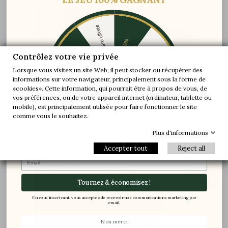
Une paire offerte
-5%
-10%
-30%
Contrôlez votre vie privée
Lorsque vous visitez un site Web, il peut stocker ou récupérer des
informations sur votre navigateur, principalement sous la forme de
-20%
-20%
Au niveau du coup de pied, l’axe de la tige est
«cookies». Cette information, qui pourrait être à propos de vous, de
modifié afin de donner suffisamment d’espace
vos préférences, ou de votre appareil internet (ordinateur, tablette ou
-30%
-10%
Une paire offerte
au pied et de garantir maintient et confort
mobile), est principalement utilisée pour faire fonctionner le site
-5%
comme vous le souhaitez.
Plus d'informations
Accepter tout
Reject all
Email
Tournez & économisez !
En vous inscrivant, vous acceptez de recevoir nos communications marketing par
email.
Non merci