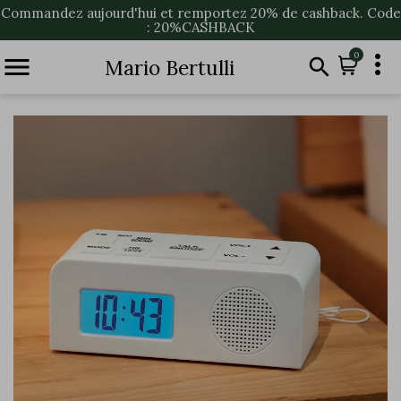
Commandez aujourd'hui et remportez 20% de cashback. Code
: 20%CASHBACK

0


Mario Bertulli