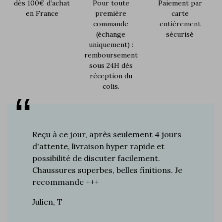
dès 100€ d’achat
Pour toute
Paiement par
en France
première
carte
commande
entièrement
(échange
sécurisé
uniquement) :
remboursement
sous 24H dès
réception du
colis.
s plus de
Reçu à ce jour, après seulement 4 jours
Je suis 
res à ce
d'attente, livraison hyper rapide et
d'années 
ines…
possibilité de discuter facilement.
de mes a
toujours
Chaussures superbes, belles finitions. Je
la quali
n de
recommande +++
grand br
raie
Julien, T
Vincent 
rtie, j’ai
e marque