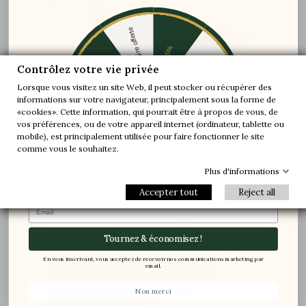
Une paire offerte
-5%
-10%
-30%
Contrôlez votre vie privée
Lorsque vous visitez un site Web, il peut stocker ou récupérer des
informations sur votre navigateur, principalement sous la forme de
-20%
-20%
Au niveau du coup de pied, l’axe de la tige est
«cookies». Cette information, qui pourrait être à propos de vous, de
modifié afin de donner suffisamment d’espace
vos préférences, ou de votre appareil internet (ordinateur, tablette ou
-30%
-10%
Une paire offerte
au pied et de garantir maintient et confort
mobile), est principalement utilisée pour faire fonctionner le site
-5%
comme vous le souhaitez.
Plus d'informations
Accepter tout
Reject all
Email
Tournez & économisez !
En vous inscrivant, vous acceptez de recevoir nos communications marketing par
email.
Non merci