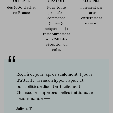
OFFERTE
GRATUIT
SÉCURISÉ
dès 100€ d’achat
Pour toute
Paiement par
en France
première
carte
commande
entièrement
(échange
sécurisé
uniquement) :
remboursement
sous 24H dès
réception du
colis.
s plus de
Reçu à ce jour, après seulement 4 jours
Je suis 
res à ce
d'attente, livraison hyper rapide et
d'années 
ines…
possibilité de discuter facilement.
de mes a
toujours
Chaussures superbes, belles finitions. Je
la quali
n de
recommande +++
grand br
raie
Julien, T
Vincent 
rtie, j’ai