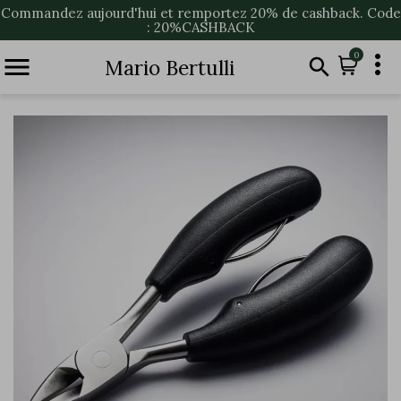
Commandez aujourd'hui et remportez 20% de cashback. Code
: 20%CASHBACK

0


Mario Bertulli