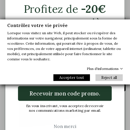
Profitez de
-20€
sur votre première
Contrôlez votre vie privée
commande.
Lorsque vous visitez un site Web, il peut stocker ou récupérer des
Au niveau du coup de pied, l’axe de la tige est
informations sur votre navigateur, principalement sous la forme de
modifié afin de donner suffisamment d’espace
«cookies». Cette information, qui pourrait être à propos de vous, de
au pied et de garantir maintient et confort
Rejoignez-nous et accédez en avant-
vos préférences, ou de votre appareil internet (ordinateur, tablette ou
première à nos offres exclusives et à nos
mobile), est principalement utilisée pour faire fonctionner le site
dernières nouveautés.
comme vous le souhaitez.
Plus d'informations
Email
Accepter tout
Reject all
Recevoir mon code promo.
En vous inscrivant, vous acceptez de recevoir
nos communications marketing par email.
Non merci