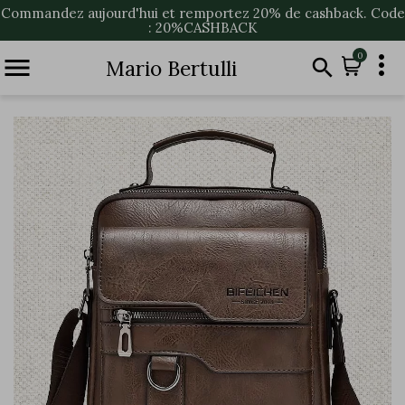
Commandez aujourd'hui et remportez 20% de cashback. Code
: 20%CASHBACK

0


Mario Bertulli