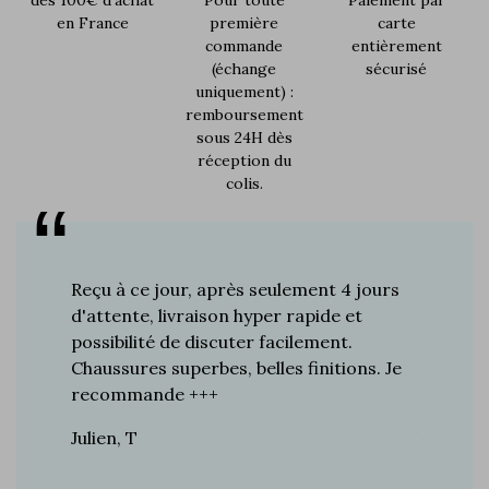
en France
première
carte
commande
entièrement
(échange
sécurisé
uniquement) :
remboursement
sous 24H dès
réception du
colis.
s plus de
Reçu à ce jour, après seulement 4 jours
Je suis 
res à ce
d'attente, livraison hyper rapide et
d'années 
ines…
possibilité de discuter facilement.
de mes a
toujours
Chaussures superbes, belles finitions. Je
la quali
n de
recommande +++
grand br
raie
Julien, T
Vincent 
rtie, j’ai
e marque