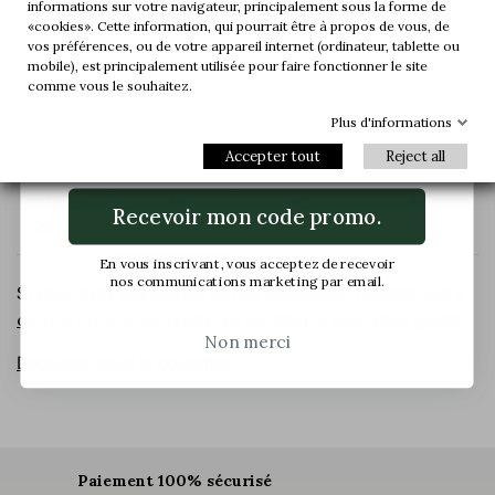
informations sur votre navigateur, principalement sous la forme de
«cookies». Cette information, qui pourrait être à propos de vous, de
Rejoignez-nous et accédez en avant-
27,1 -
44
11
12
vos préférences, ou de votre appareil internet (ordinateur, tablette ou
première à nos offres exclusives et à nos
mobile), est principalement utilisée pour faire fonctionner le site
28,0 cm
dernières nouveautés.
comme vous le souhaitez.
Plus d'informations
28,1 -
45
12
13
Email
28,5 cm
Accepter tout
Reject all
28,6 -
46
13
14
Recevoir mon code promo.
29,5 cm
En vous inscrivant, vous acceptez de recevoir
nos communications marketing par email.
Si vous avez des doutes ou des questions, n'hésitez pas à
contacter nos conseillères
qui sont là pour vous guider.
Non merci
Découvrir toute la collection >
Paiement 100% sécurisé