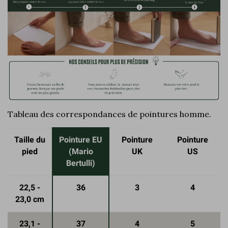
Tableau des correspondances de pointures homme.
Taille du
Pointure EU
Pointure
Pointure
pied
(Mario
UK
US
Bertulli)
22,5 -
36
3
4
23,0 cm
23,1 -
37
4
5