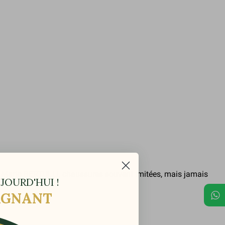
 Mario BERTULLI
, chaussures souvent imitées, mais jamais
JOURD'HUI !
GAGNANT