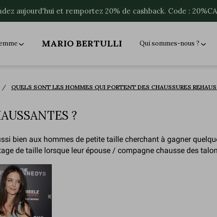
ez aujourd'hui et remportez 20% de cashback. Code : 20%
MARIO BERTULLI
 femme
Qui sommes-nous ?
QUELS SONT LES HOMMES QUI PORTENT DES CHAUSSURES REHAUS
HAUSSANTES ?
si bien aux hommes de petite taille cherchant à gagner quelqu
antage de taille lorsque leur épouse / compagne chausse des tal