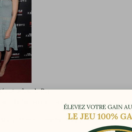
ités et même le Pape
ont déjà été séduits et conquis par les
chaussures rehaussantes
ÉLEVEZ VOTRE GAIN AU
LE JEU 100% 
 BERTULLI pour le Pape Jean-Paul II