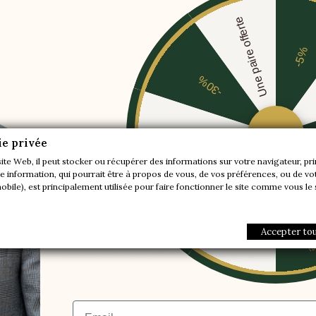
Une paire offerte
-5%
-30%
-20%
ie privée
site Web, il peut stocker ou récupérer des informations sur votre navigateur, pr
 information, qui pourrait être à propos de vous, de vos préférences, ou de vot
-10%
Une paire offer
mobile), est principalement utilisée pour faire fonctionner le site comme vous le
-5%
RETOUR GRATUIT
Accepter to
Retour gratuit pour votre 1ère commande
uniquement en cas d'échange. Nous nous
engageons à vous rembourser sous 14 jours.
Email