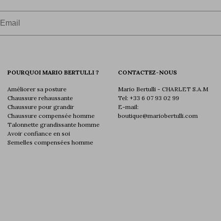
ail
POURQUOI MARIO BERTULLI ?
CONTACTEZ-NOUS
Améliorer sa posture
Mario Bertulli - CHARLET S.A.M
Chaussure rehaussante
Tel:
+33 6 07 93 02 99
Chaussure pour grandir
E-mail:
Chaussure compensée homme
boutique@mariobertulli.com
Talonnette grandissante homme
Avoir confiance en soi
Semelles compensées homme