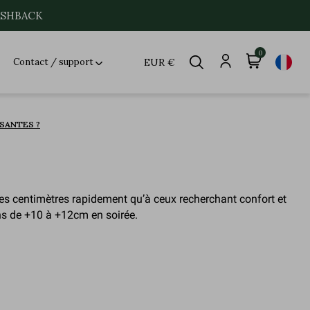
CASHBACK
0
Contact / support
EUR €
SANTES ?
es centimètres rapidement qu’à ceux recherchant confort et
ons de +10 à +12cm en soirée.