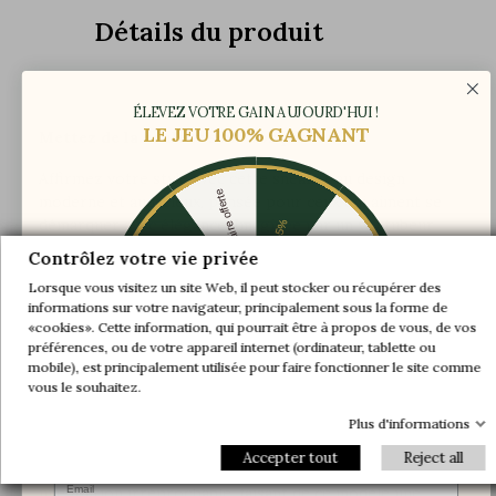
Détails du produit
ÉLEVEZ VOTRE GAIN AUJOURD'HUI !
LE JEU 100% GAGNANT
Mettez de la couleur sous vos pas !
Affirmez votre style avec cette sneaker au design
Une paire offerte
moderne et audacieux, pensée pour ceux qui aiment se
démarquer avec élégance. Imaginée par un youtubeur
-5%
passionné et façonnée à la main, elle incarne un équilibre
-10%
-30%
Contrôlez votre vie privée
parfait entre créativité et raffinement.
Lorsque vous visitez un site Web, il peut stocker ou récupérer des
informations sur votre navigateur, principalement sous la forme de
-20%
-20%
Son mélange de daim velouté et de mesh respirant
«cookies». Cette information, qui pourrait être à propos de vous, de vos
apporte à la fois texture et légèreté, tandis que sa
préférences, ou de votre appareil internet (ordinateur, tablette ou
-30%
-10%
Une paire offerte
semelle bicolore au logo discret signe une allure
mobile), est principalement utilisée pour faire fonctionner le site comme
-5%
contemporaine et maîtrisée. À l’intérieur, une réhausse
vous le souhaitez.
ingénieusement intégrée vous offre un confort optimal
Plus d'informations
tout en allongeant subtilement la silhouette.
Accepter tout
Reject all
Chaque détail a été soigneusement travaillé pour offrir
Email
une finition irréprochable, faisant de ce modèle une