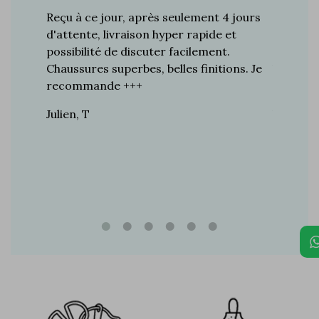
s plus de
Reçu à ce jour, après seulement 4 jours
Je suis 
res à ce
d'attente, livraison hyper rapide et
d'années 
ines…
possibilité de discuter facilement.
de mes a
toujours
Chaussures superbes, belles finitions. Je
la quali
n de
recommande +++
grand br
raie
Julien, T
Vincent 
rtie, j’ai
e marque