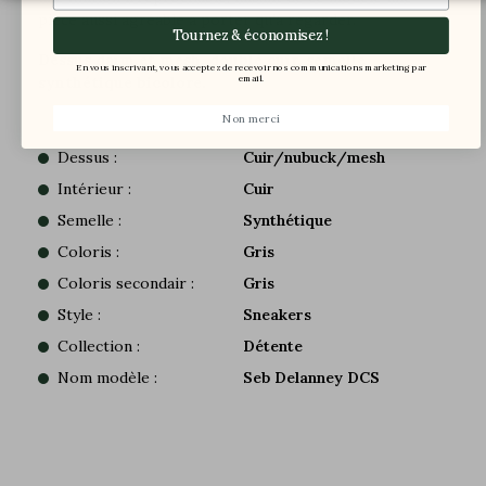
pièce aussi agréable à porter qu’à regarder.
Tournez & économisez !
Dessus daim et mesh, doublé cuir, semelle
En vous inscrivant, vous acceptez de recevoir nos communications marketing par
synthétique bicolore.
email.
Non merci
Dessus :
Cuir/nubuck/mesh
Intérieur :
Cuir
Semelle :
Synthétique
Coloris :
Gris
Coloris secondair :
Gris
Style :
Sneakers
Collection :
Détente
Nom modèle :
Seb Delanney DCS