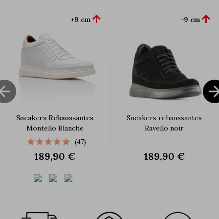


+9 cm
+9 cm

Sneakers Rehaussantes
Sneakers rehaussantes
Montello Blanche
Ravello noir
(47)
189,90 €
189,90 €