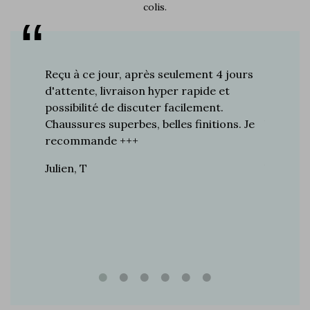
colis.
s plus de
Reçu à ce jour, après seulement 4 jours
Je suis 
res à ce
d'attente, livraison hyper rapide et
d'années 
ines…
possibilité de discuter facilement.
de mes a
toujours
Chaussures superbes, belles finitions. Je
la quali
n de
recommande +++
grand br
raie
Julien, T
Vincent 
rtie, j’ai
e marque