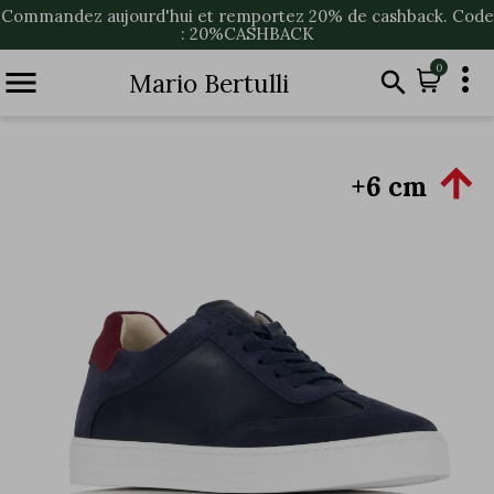
Commandez aujourd'hui et remportez 20% de cashback. Code
: 20%CASHBACK

0


Mario Bertulli

+6 cm