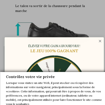
Le talon va sortir de la chaussure pendant la
marche
ÉLEVEZ VOTRE GAIN AUJOURD'HUI !
LE JEU 100% GAGNANT
Au niveau du coup de pied, l’axe de la tige est
Une paire offerte
modifié afin de donner suffisamment d’espace
au pied et de garantir maintient et confort
-5%
-10%
-30%
Contrôlez votre vie privée
Lorsque vous visitez un site Web, il peut stocker ou récupérer des
informations sur votre navigateur, principalement sous la forme de
-20%
-20%
«cookies». Cette information, qui pourrait être à propos de vous, de vos
préférences, ou de votre appareil internet (ordinateur, tablette ou
-30%
-10%
Une paire offerte
mobile), est principalement utilisée pour faire fonctionner le site comme
-5%
vous le souhaitez.