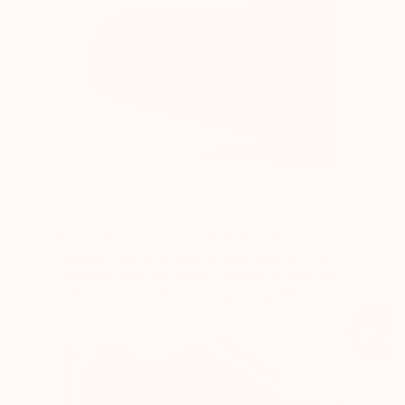
Toutes les proportions de la chaussure
(semelle, tige et doublure) sont adaptées à la
rehausse pour un confort optimal et pour que
celle-ci soit visuellement imperceptible