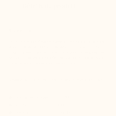
Détails du produit
Style et confort.
On adore le mix d'empiècements colorés sur la tige qui
apportent de la gaité à ce modèle. Ces baskets très
confortables grâce au col et à la languette rembourrés,
se porteront autant en ville que sur un terrain de sport.
Le style sera toujours au rendez-vous
!
Dessus cuir, intérieur textile, semelle synthétique.
Hauteur de rehausse :
+7 CM
Dessus :
Cuir
Intérieur :
Textile