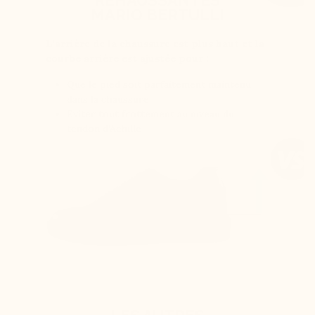
MARIO BERTULLI
L’arrière de la chaussure est plus haut et la
courbe arrière est ajustée pour :
Que le pied soit parfaitement maintenu
dans la chaussure
Eviter tout frottement au niveau du
tendon d’Achille