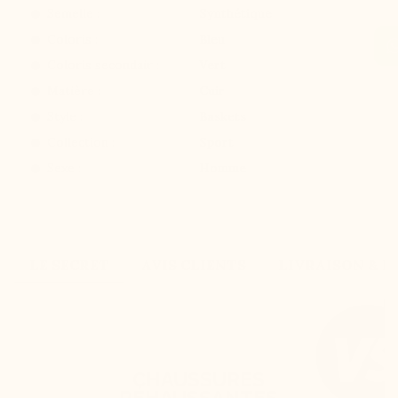
Semelle :
Synthétique
Coloris :
Bleu
Coloris secondair :
Vert
Matière :
Cuir
Style :
Baskets
Collection :
Sport
Sexe :
Homme
LE SECRET
AVIS CLIENTS
LIVRAISON & 
CHAUSSURES
RÉHAUSSANTES