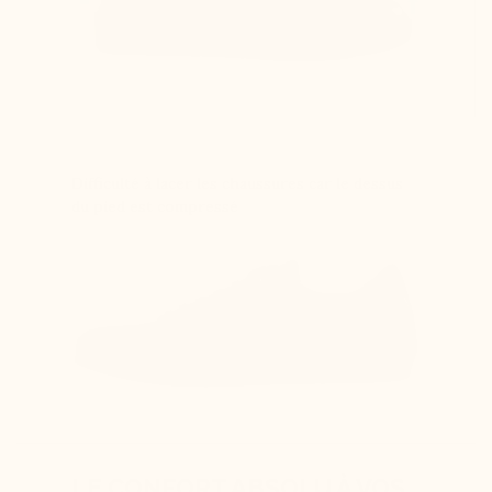
Difficulté à lacer les chaussures car le dessus
du pied est compressé
LE CONFORT ABSOLU À VOS