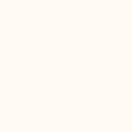
Suivez votre colis en temps réel
LIVRAISON
RETOUR
PAIEMENT
OFFERTE
GRATUIT
SÉCURISÉ
dès 100€ d’achat
Pour toute
Paiement par
en France
première
carte
commande
entièrement
(échange
sécurisé
uniquement) :
remboursement
sous 24H dès
réception du
colis.