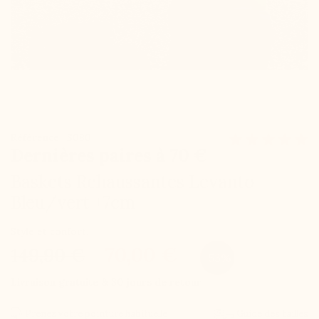
Référence : S080
Dernières paires à 70 €
Baskets Rehaussantes Levanto
Bleu/vert +7cm
Style et confort.
70,00 €
149,90 €
-53%
Livraison gratuite & 30 jours de retour
Prenez votre pointure habituelle
Guide des tailles