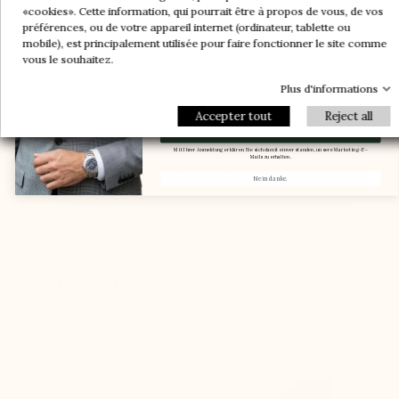
«cookies». Cette information, qui pourrait être à propos de vous, de vos
-20%
-20%
préférences, ou de votre appareil internet (ordinateur, tablette ou
-30%
-10%
Une paire offerte
Ein Paar geschenkt
-30%
-10%
mobile), est principalement utilisée pour faire fonctionner le site comme
-5%
-5%
vous le souhaitez.
Plus d'informations
Email
Accepter tout
Reject all
Email
Meinen Gutscheincode erhalten.
Mit Ihrer Anmeldung erklären Sie sich damit einverstanden, unsere Marketing-E-
Mails zu erhalten.
Tournez & économisez !
Nein danke.
En vous inscrivant, vous acceptez de recevoir nos communications marketing par
email.
Non merci
Le pied va être compressé dans la chaussure et
causer des douleurs