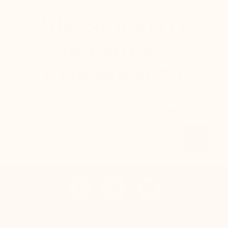
-20€
SUR VOTRE
PREMIÈRE
COMMANDE !
Inscrivez-vous à notre newsletter et recevez
immédiatement votre bon de 20€.
Email
OK
CONTACTEZ-NOUS