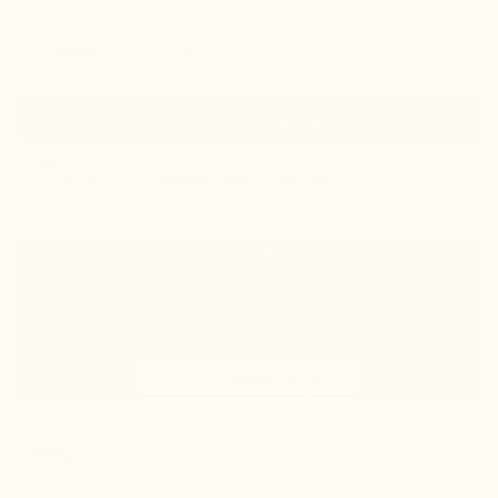
Pointure
Ajouter au panier
En stock
expédié dans la journée
Livraison estimée : mercredi 12 août
100% Satisfait ou remboursé