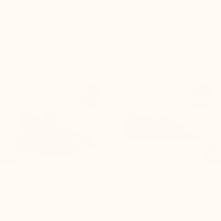
Vous aimerez aussi ces produits


+6,5 cm
+6 cm
-56%
-61%

Sandales rehaussantes
Milano Sneaker
Bova noir
Rehaussantes Marron
(9)
70,00 €
70,00 €