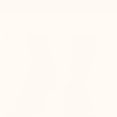
Commandez aujourd'hui et remportez 20% de cashback. Code
: 20%CASHBACK

0


Mario Bertulli

+7 cm