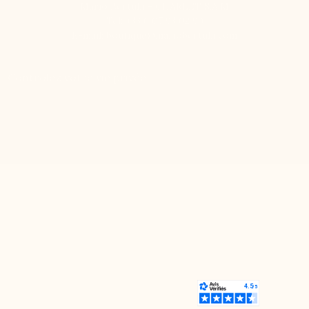
Mario Bertulli - CHARLET S.A.M
Tel:
+33 6 07 93 02 99
E-mail:
boutique@mariobertulli.com
Contrôlez votre vie privée