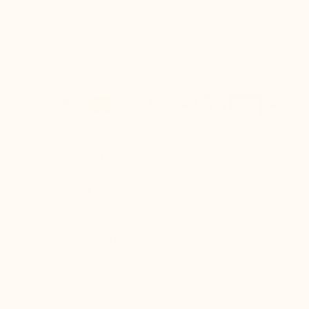
Paiement 100% sécurisé
LIVRAISON OFFERTE
à partir de 100€ d'achat
RETOUR GRATUIT*
Remboursement sous 24h (voir conditions)
SERVICE CLIENT - live
Appel gratuit, à votre écoute du lundi au jeudi 8h30 -
17h et vendredi 8h30 - 16h. T1 : (+33 ) 6 07 93 02 99 –
T2 : +377.92.05.59.15