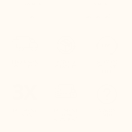
159,90 €
179,90 €
LIVRAISON
RETOUR
SERVICE
OFFERTE
GRATUIT
CLIENT
LIVE
PAIEMENT
PAIEMENT
BESOIN
EN 3X
100%
D'AIDE
SÉCURISÉ