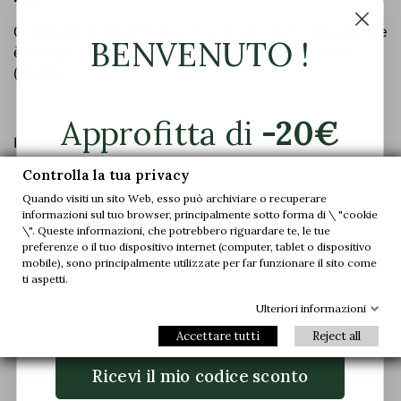
Questo sito è ospitato da: ALWAYSDATA la cui sede sociale
BENVENUTO !
è situata in: 91 rue du Faubourg Saint-Honoré à Paris
(75008)
Approfitta di
-20€
In conformità alla legge "Informatica e Libertà" del 06
sul tuo primo
Gennaio 1978, lei ha il diritto di accedere, rettificare,
Controlla la tua privacy
modificare e cancellare i dati che la riguardano. Il sito è
Quando visiti un sito Web, esso può archiviare o recuperare
ordine.
dichiarato alla CCIN con il n°
2017.08053.
informazioni sul tuo browser, principalmente sotto forma di \ "cookie
\". Queste informazioni, che potrebbero riguardare te, le tue
preferenze o il tuo dispositivo internet (computer, tablet o dispositivo
Unisciti a noi e accedi in anteprima alle
mobile), sono principalmente utilizzate per far funzionare il sito come
nostre offerte esclusive e alle ultime novità.
Contatto Sito Web
ti aspetti.
Ulteriori informazioni
Per eventuali domande circa l’utilizzo del Sito, la
Email
preghiamo di contattare il Webmaster all’indirizzo
Accettare tutti
Reject all
seguente: joanna@charlet.mc
Ricevi il mio codice sconto