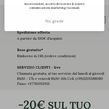
Inscrivendoti, accetti di ricevere le nostre
comunicazioni marketing via email.
Pagamento 100% sicuro
No, grazie
Spedizione offerta
A partire da 100€ d'acquisti
Reso gratuito*
Rimborso in 24h (vedere condizioni)
SERVIZIO CLIENTI - live
Chiamata gratuita, al tuo servizio dal lunedi al giovedi
8h30 - 17h e venerdi 8h30-16h Cell. (+39)3205588080
Fisso: +37792055915
-20€
SUL TUO