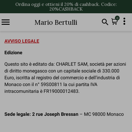
Ordina oggi e ottieni il 20% di cashback. Codice:
20%CASHBACK

0


Mario Bertulli
AVVISO LEGALE
Edizione
Questo sito è editato da: CHARLET SAM, società per azioni
di diritto monegasco con un capitale sociale di 330.000
Euro, iscritta al registro del commercio e dell’industria di
Monaco con il n° 59S00811 la cui partita IVA
intracomunitaria è FR19000012483.
Sede legale:
2 rue Joseph Bressan
– MC 98000 Monaco