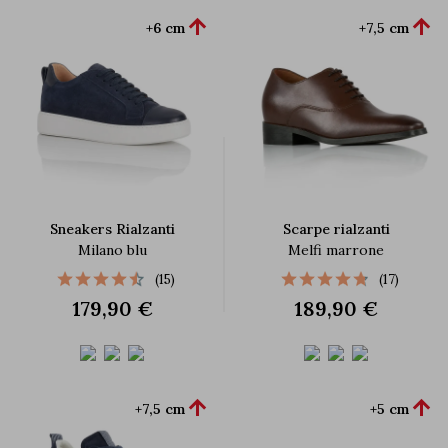


+6 cm
+7,5 cm
Sneakers Rialzanti
Scarpe rialzanti
Milano blu
Melfi marrone
(15)
(17)
179,90 €
189,90 €


+7,5 cm
+5 cm