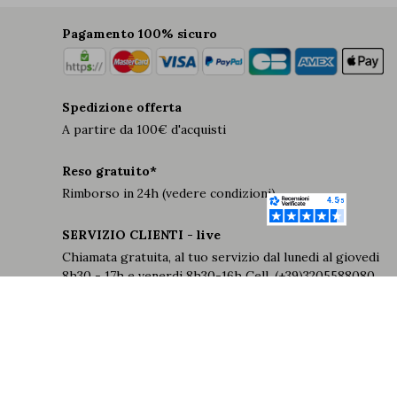
Pagamento 100% sicuro
Spedizione offerta
A partire da 100€ d'acquisti
Reso gratuito*
Rimborso in 24h (vedere condizioni)
SERVIZIO CLIENTI - live
Chiamata gratuita, al tuo servizio dal lunedi al giovedi
8h30 - 17h e venerdi 8h30-16h Cell. (+39)3205588080
Fisso: +37792055915
-20€
SUL TUO