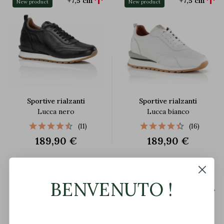


+7,5 cm
+7,5 cm
New product
New product
Sportive rialzanti
Sportive rialzanti
Lucca nero
Lucca bianco
(11)
(16)
189,90 €
189,90 €
BENVENUTO !


+6 cm
+7 cm