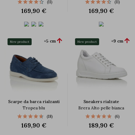
(11)
(11)
169,90 €
169,90 €


+5 cm
+9 cm
New product
New product
Scarpe da barca rialzanti
Sneakers rialzate
Tropea blu
Brera Alto pelle bianca
(18)
(6)
169,90 €
189,90 €