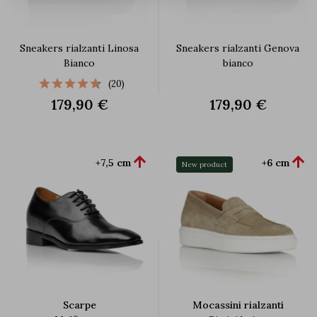
Sneakers rialzanti Linosa
Sneakers rialzanti Genova
Bianco
bianco
(20)
179,90 €
179,90 €


+7,5 cm
+6 cm
New product
Scarpe
Mocassini rialzanti