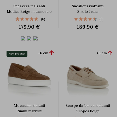
Sneakers rialzanti
Sneakers rialzanti
Modica Beige in camoscio
Sirolo Jeans
(6)
(8)
179,90 €
189,90 €


+6 cm
+5 cm
New product
Mocassini rialzati
Scarpe da barca rialzanti
Rimini marroni
Tropea beige