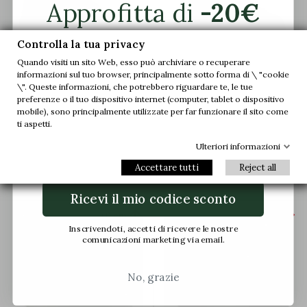
Approfitta di
-20€
sul tuo primo
Controlla la tua privacy
Quando visiti un sito Web, esso può archiviare o recuperare
ordine.
informazioni sul tuo browser, principalmente sotto forma di \ "cookie
\". Queste informazioni, che potrebbero riguardare te, le tue
Sneakers rialzanti
Vicenza Sneaker rialzata
preferenze o il tuo dispositivo internet (computer, tablet o dispositivo
Unisciti a noi e accedi in anteprima alle
Modica Bianco
bianco
mobile), sono principalmente utilizzate per far funzionare il sito come
nostre offerte esclusive e alle ultime novità.
ti aspetti.
(21)
(12)
179,90 €
179,90 €
Ulteriori informazioni
Email
Accettare tutti
Reject all
Ricevi il mio codice sconto


+6 cm
+6 cm
New product
Inscrivendoti, accetti di ricevere le nostre
comunicazioni marketing via email.
No, grazie