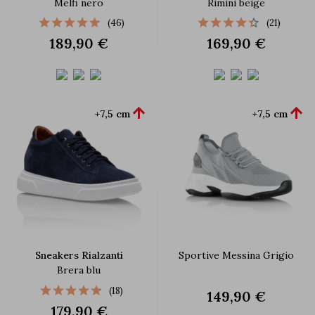
Melfi nero
Rimini beige
(46)
(21)
189,90 €
169,90 €


+7,5 cm
+7,5 cm
Sneakers Rialzanti
Sportive Messina Grigio
Brera blu
(18)
149,90 €
179,90 €