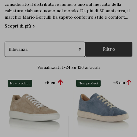
considerato il distributore numero uno sul mercato della
calzatura rialzante uomo nel mondo. Da più di 50 anni circa, il
marchio Mario Bertulli ha saputo conferire stile e comfort...
Scopri di più
chevron_right
Filtro
Visualizzati 1-24 su 126 articoli


+6 cm
+6 cm
New product
New product