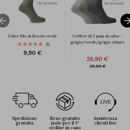

Calze filo di Scozia verde
Coffret di 3 paia di calze -
grigio/verde/grigio chiaro
(1)
9,90 €
26,90 €
29,90 €
Spedizione
Reso gratuito
Assistenza
gratuita
(solo per il 1°
clienti live
ordine in caso