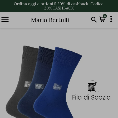
Ordina oggi e ottieni il 20% di cashback. Codice:
20%CASHBACK

0


Mario Bertulli