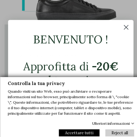
BENVENUTO !
L'asse della tomaia è modificato a livello del
collo del piede per dare spazio sufficiente e
garantire supporto e comfort
Approfitta di
-20€
sul tuo primo
Controlla la tua privacy
ordine.
Quando visiti un sito Web, esso può archiviare o recuperare
informazioni sul tuo browser, principalmente sotto forma di \ "cookie
\". Queste informazioni, che potrebbero riguardare te, le tue preferenze
Unisciti a noi e accedi in anteprima alle
o il tuo dispositivo internet (computer, tablet o dispositivo mobile), sono
nostre offerte esclusive e alle ultime novità.
principalmente utilizzate per far funzionare il sito come ti aspetti.
Ulteriori informazioni
Email
Accettare tutti
Reject all