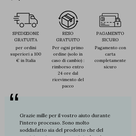
SPEDIZIONE
RESO
PAGAMENTO
GRATUITA
GRATUITO
SICURO
per ordini
Per ogni primo
Pagamento con
superiori a 100
ordine (solo in
carta
€ in Italia
caso di cambio) :
completamente
rimborso entro
sicuro
24 ore dal
ricevimento del
pacco
re 8
Grazie mille per il vostro aiuto durante
Vi dico 
a. Derby,
l'intero processo. Sono molto
ottima f
o ha il
soddisfatto sia del prodotto che del
Antonio,