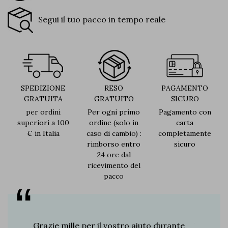
Segui il tuo pacco in tempo reale
SPEDIZIONE
RESO
PAGAMENTO
GRATUITA
GRATUITO
SICURO
per ordini
Per ogni primo
Pagamento con
superiori a 100
ordine (solo in
carta
€ in Italia
caso di cambio) :
completamente
rimborso entro
sicuro
24 ore dal
ricevimento del
pacco
re 8
Grazie mille per il vostro aiuto durante
Vi dico 