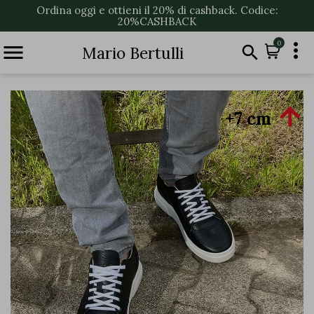
Ordina oggi e ottieni il 20% di cashback. Codice:
20%CASHBACK

0


Mario Bertulli

+7 cm