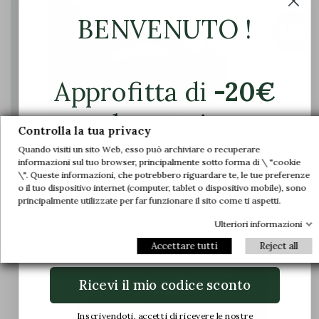
BENVENUTO !
Approfitta di
-20€
sul tuo primo
Controlla la tua privacy
ordine.
Quando visiti un sito Web, esso può archiviare o recuperare
informazioni sul tuo browser, principalmente sotto forma di \ "cookie
\". Queste informazioni, che potrebbero riguardare te, le tue preferenze
Unisciti a noi e accedi in anteprima alle
o il tuo dispositivo internet (computer, tablet o dispositivo mobile), sono
Il piede è compresso nella scarpa e causa
nostre offerte esclusive e alle ultime novità.
principalmente utilizzate per far funzionare il sito come ti aspetti.
dolore
Ulteriori informazioni
Email
Accettare tutti
Reject all
Ricevi il mio codice sconto
Inscrivendoti, accetti di ricevere le nostre