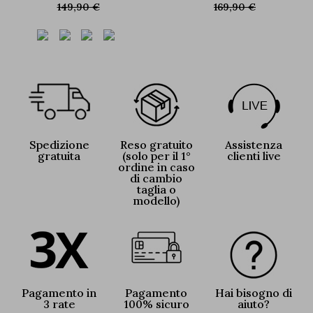
149,90 €
169,90 €
Spedizione
Reso gratuito
Assistenza
gratuita
(solo per il 1°
clienti live
ordine in caso
di cambio
taglia o
modello)
Pagamento in
Pagamento
Hai bisogno di
3 rate
100% sicuro
aiuto?