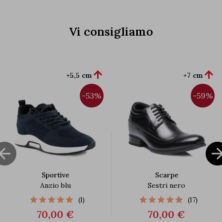
Vi consigliamo


+5,5 cm
+7 cm
-53%
-59%

Sportive
Scarpe
Anzio blu
Sestri nero
(1)
(17)
70,00 €
70,00 €