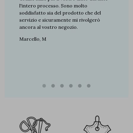
a. Derby,
l'intero processo. Sono molto
ottima f
o ha il
soddisfatto sia del prodotto che del
Antonio,
so
servizio e sicuramente mi rivolgerò
iscreto.
ancora al vostro negozio.
 ogni
Marcello, M
siasmo.