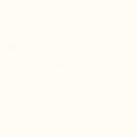
Umtausch):
Rückerstattung
innerhalb von 24
Stunden nach
Erhalt des
Pakets.
bei
Guten Morgen, Frau Magalie! Die Schuhe
Seit Jah
chen 11
sind angekommen, perfekt passend und
Qualität
hochwertig – mit dem gewünschten
langlebi
einen
Verlängerungseffekt. Vielen Dank!
freundl
ben
Heinrich, H
Hans, H
 echten
eue mich
rke, die