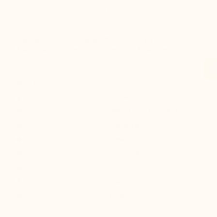
Das Modell ist aus hochwertigem Wildleder in Marine
oder Beige gefertigt: der Luxus liegt Ihnen zu Füßen!
Obermaterial Premium Wildleder, Innenfutter Anti-
Feuchtigkeit Mikrofaser, synthetische Laufsohle
Erhöhung :
+7,5 CM
Obermaterial: :
Wildleder
Innenfutter: :
Mikrofaser Innenfutter
Sohle: :
Synthetik
Farbe :
Dunkelblau
Style :
Laufschuhe
Kollektion :
Sport
Geschlecht :
Mann
Modellname :
Torino