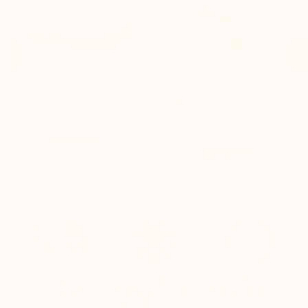

Sneaker Messina Grau
Napoli Elevator Sneaker
dunkelsand
149,90 €
149,90 €
Kostenloser
Kostenlose
Live-
Versand
Rückgabe (nur
Kundensupport
für die erste