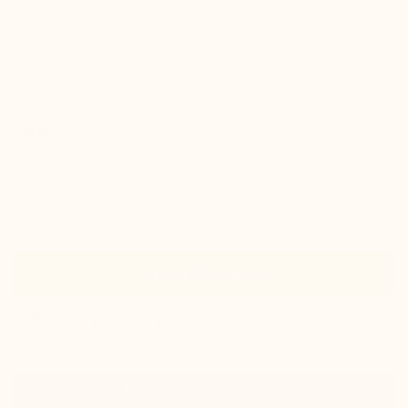
check
Versteckt eingearbeitete Erhöhungssohle im Inneren des
Schuhs
check
sieht aus wie normales klassisches Paar Schuhe
check
garantierter Komfort für Ihren Fuss
Farben :
Wählen Sie Ihre übliche Größe
Größentabelle
Größe
In den Warenkorb
Auf Lager
wird noch am selben Tag versandt
Voraussichtliche Lieferung: Mittwoch 12 August