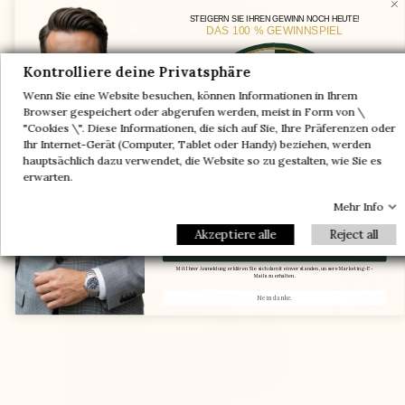
STEIGERN SIE IHREN GEWINN NOCH HEUTE!
DAS 100 % GEWINNSPIEL
Ein Paar geschenkt
Kontrolliere deine Privatsphäre
-5%
Wenn Sie eine Website besuchen, können Informationen in Ihrem
-10%
-30%
Browser gespeichert oder abgerufen werden, meist in Form von \
Im Bereich des Spanns wird die Achse des
"Cookies \". Diese Informationen, die sich auf Sie, Ihre Präferenzen oder
-20%
-20%
Schafts verändert, um dem Fuß ausreichend
Ihr Internet-Gerät (Computer, Tablet oder Handy) beziehen, werden
Ein Paar geschenkt
-30%
-10%
hauptsächlich dazu verwendet, die Website so zu gestalten, wie Sie es
Platz zu geben und Halt sowie Komfort zu
-5%
erwarten.
gewährleisten
Mehr Info
Email
Akzeptiere alle
Reject all
Meinen Gutscheincode erhalten.
Mit Ihrer Anmeldung erklären Sie sich damit einverstanden, unsere Marketing-E-
Mails zu erhalten.
Nein danke.