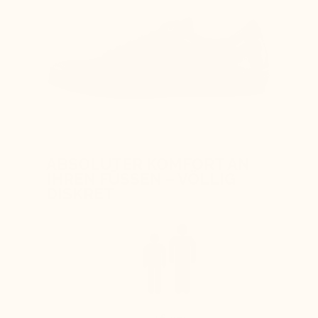
ABSOLUTER KOMFORT AN
IHREN FÜSSEN – VÖLLIG
DISKRET
+6 cm