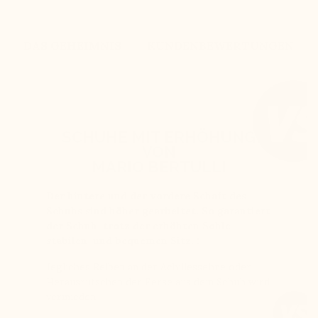
DAS GEHEIMNIS
KUNDENBEWERTUNGEN
SCHUHE MIT ERHÖHUNG
VON
MARIO BERTULLI
Der hintere und der vordere Schaft des
Schuhs sind höher gearbeitet. So garantiert
der Schuh trotz der erhöhten Sohle
stabilen und bequemen Sitz. :
Jegliches Reiben an der Achillessehne oder
Herausrutschen der Ferse aus dem Schuh wird
vermieden.