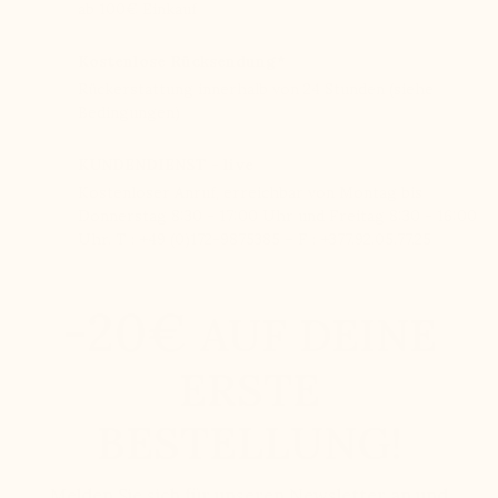
ab 100€ Einkauf
Kostenlose Rücksendung*
Rückerstattung innerhalb von 24 Stunden (siehe
Bedingungen)
KUNDENDIENST - live
Kostenloser Anruf, erreichbar von Montag bis
Donnerstag 8:30 - 17:00 Uhr und Freitag 8:30 - 16:00
Uhr. T : +49 (0)172-9875385 – F : +377.92.05.77.25
-20€
AUF DEINE
ERSTE
BESTELLUNG!
Melden Sie sich für unseren Newsletter an und