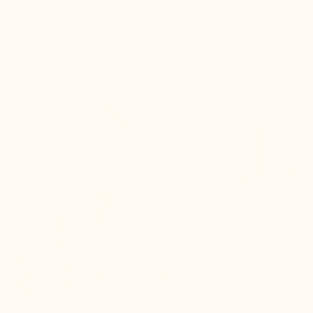
Bestellen Sie noch heute und sichern Sie sich 20 % Cashback.
Code: 20%CASHBACK

0


Mario Bertulli

+7,5 cm