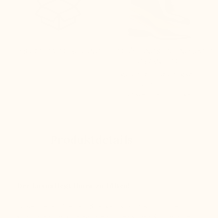
DISKRETE VERPACKUNG
ERHÖHUNGSTECHNOLOGIE
GARANTIERT
garantiert: Leichtigkeit,
Komfort und
Umweltfreundlichkeit
Produktdetails
Der Luxus liegt Ihnen zu Füßen!
Unser neuer Freizeit-Sneaker ist vom sportlichen,
schlichten und so eleganten italienischen Stil inspiriert!