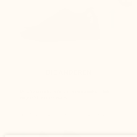
DIE ANDEREN
Die Erhöhung wird einfach in einen normalen Schuh
eingesetzt, was verursacht:
Die Ferse rutscht beim Gehen aus dem Schuh