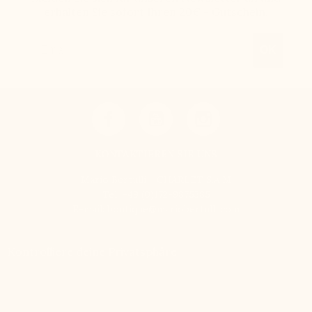
erhalten Sie sofort Ihren 20€ - Gutschein.
Email
OK
KONTAKTIEREN SIE UNS
Mario Bertulli - CHARLET S.A.M
Tel:
+49 (0)172-9875385
E-mail:
boutique@mariobertulli.com
Kontrolliere deine Privatsphäre