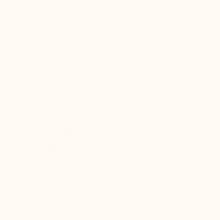
rke, die
NACHHALTIGE QUALITÄT
IN EUROPA GEGERBTES
SEIT 51 JAHREN
LEDER
direkt aus unseren Ateliers