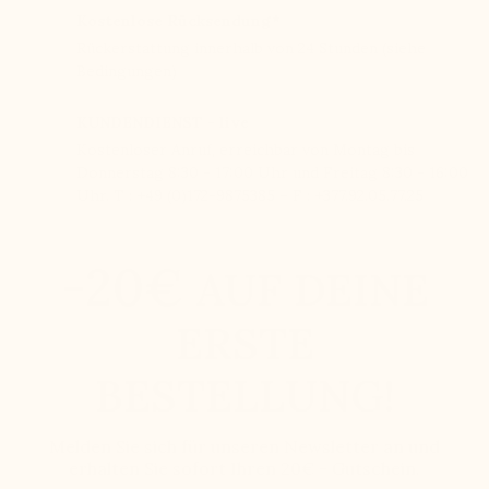
Kostenlose Rücksendung*
Rückerstattung innerhalb von 24 Stunden (siehe
Bedingungen)
KUNDENDIENST - live
Kostenloser Anruf, erreichbar von Montag bis
Donnerstag 8:30 - 17:00 Uhr und Freitag 8:30 - 16:00
Uhr. T : +49 (0)172-9875385 – F : +377.92.05.77.25
-20€
AUF DEINE
ERSTE
BESTELLUNG!
Melden Sie sich für unseren Newsletter an und
erhalten Sie sofort Ihren 20€ - Gutschein.