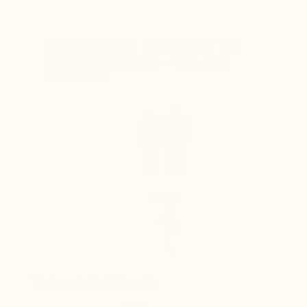
ABSOLUTER KOMFORT AN
IHREN FÜSSEN – VÖLLIG
DISKRET
+6 cm
Verbessert die Silhouette