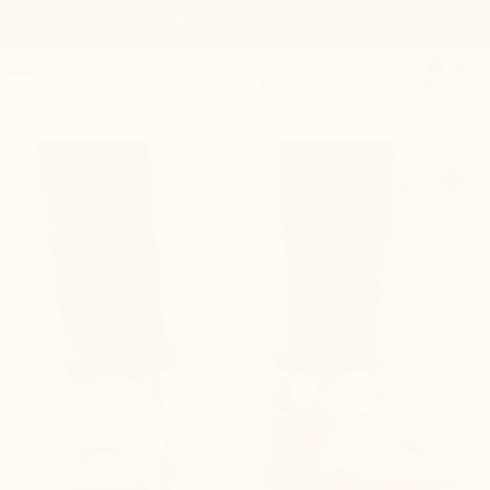
Bestellen Sie noch heute und sichern Sie sich 20 % Cashback.
Code: 20%CASHBACK

0


Mario Bertulli

+6,5 cm