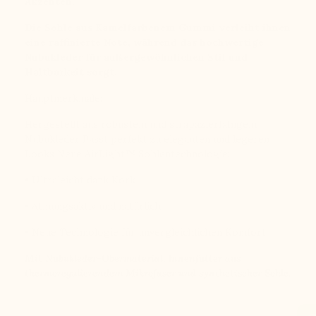
Akzenten.
Die Sohle aus Kamelfarbenem Gummi verleiht ihnen
eine raffinierte Note, während das hochwertige
Nubukleder für außergewöhnlichen Stil und
Haltbarkeit sorgt.
Hauptmerkmale:
Hergestellt aus robustem und strapazierfähigem
Nubukleder Passt perfekt zu eleganten und legeren
Looks Neue AirLight™️ Sohlentechnologie:
• Ultraleicht dank Kork
• Atmungsaktiv und natürlich
• Neue Technologie für unvergleichlichen Komfort
Mit Nubukleder-Obermaterial, Innenfutter aus
thermoregulierendem Mikrofaser und synthetischer Sohle.