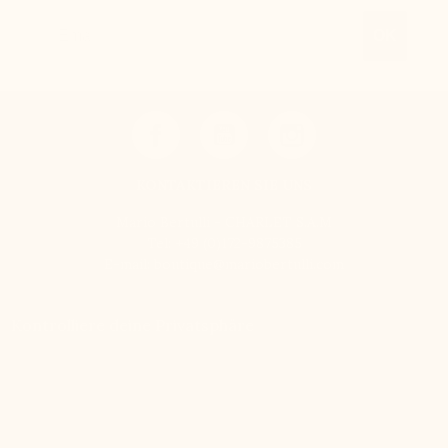
Email
OK
KONTAKTIEREN SIE UNS
Mario Bertulli - CHARLET S.A.M
Tel:
+49 (0)172-9875385
E-mail:
boutique@mariobertulli.com
Kontrolliere deine Privatsphäre