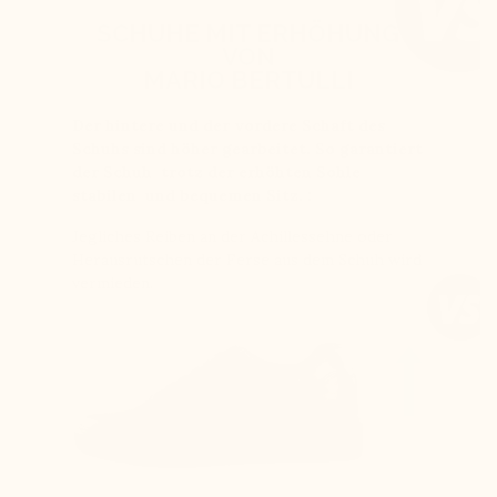
SCHUHE MIT ERHÖHUNG
VON
MARIO BERTULLI
Der hintere und der vordere Schaft des
Schuhs sind höher gearbeitet. So garantiert
der Schuh trotz der erhöhten Sohle
stabilen und bequemen Sitz. :
Jegliches Reiben an der Achillessehne oder
Herausrutschen der Ferse aus dem Schuh wird
vermieden.