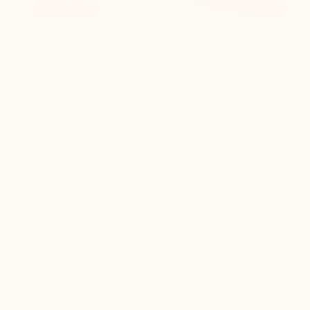
Référence : D08330
Sneaker
Sneaker mit Erhöhung Alessano
Hellgrau +6,5cm
Entdecken Sie die neuen Sneakers mit luxuriösen
Akzenten. Die Sohle aus Kamelfarbenem Gummi verleiht
ihnen eine raffinierte Note, während das hochwertige
Nubukleder für außergewöhnlichen Stil und Haltbarkeit
sorgt.
179,90 €