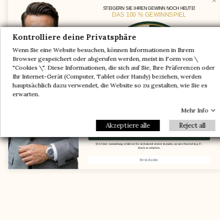
Platz zu geben und Halt sowie Komfort zu
STEIGERN SIE IHREN GEWINN NOCH HEUTE!
DAS 100 % GEWINNSPIEL
gewährleisten
Ein Paar geschenkt
Kontrolliere deine Privatsphäre
-5%
Wenn Sie eine Website besuchen, können Informationen in Ihrem
-10%
-30%
Browser gespeichert oder abgerufen werden, meist in Form von \
"Cookies \". Diese Informationen, die sich auf Sie, Ihre Präferenzen oder
-20%
-20%
Ihr Internet-Gerät (Computer, Tablet oder Handy) beziehen, werden
Ein Paar geschenkt
-30%
-10%
hauptsächlich dazu verwendet, die Website so zu gestalten, wie Sie es
-5%
erwarten.
Mehr Info
Email
Akzeptiere alle
Reject all
Meinen Gutscheincode erhalten.
Mit Ihrer Anmeldung erklären Sie sich damit einverstanden, unsere Marketing-E-
Mails zu erhalten.
Nein danke.
Der Fuß wird im Schuh eingeengt und
verursacht Schmerzen