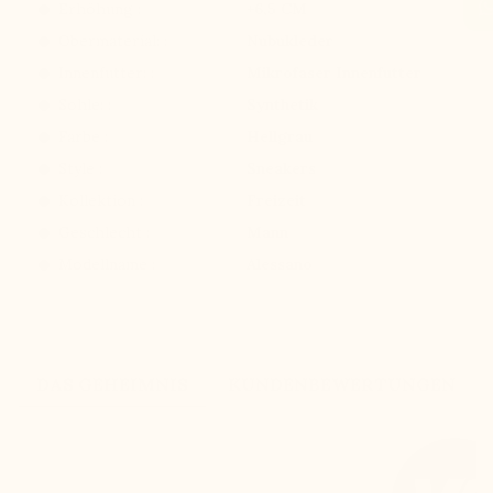
Erhöhung :
+6,5 CM
Obermaterial: :
Nubukleder
Innenfutter: :
Mikrofaser Innenfutter
Sohle: :
Synthetik
Farbe :
Hellgrau
Style :
Sneakers
Kollektion :
Freizeit
Geschlecht :
Mann
Modellname :
Alessano
DAS GEHEIMNIS
KUNDENBEWERTUNGEN