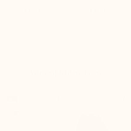
(2)
(4)
4,90 €
4,90 €
Wir empfehlen Ihnen


+6 cm
+9 cm
Neu