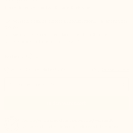
Kostenloser Versand & 30 Tage Rückgabe
check
Versteckt eingearbeitete Erhöhungssohle im Inneren des
Schuhs
check
sieht aus wie normales klassisches Paar Schuhe
check
garantierter Komfort für Ihren Fuss
Farben :
Wählen Sie Ihre übliche Größe
Größentabelle
Größe
In den Warenkorb
Auf Lager
wird noch am selben Tag versandt
Voraussichtliche Lieferung: Mittwoch 12 August