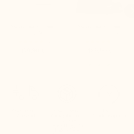

Sneaker mit Erhöhung
Sneaker mit Erhöhung
Modica beige Wildlede
Montello full black
(6)
(5)
179,90 €
189,90 €
Kostenloser
Kostenlose
Live-
Versand
Rückgabe (nur
Kundensupport
für die erste
Bestellung, im
Falle eines