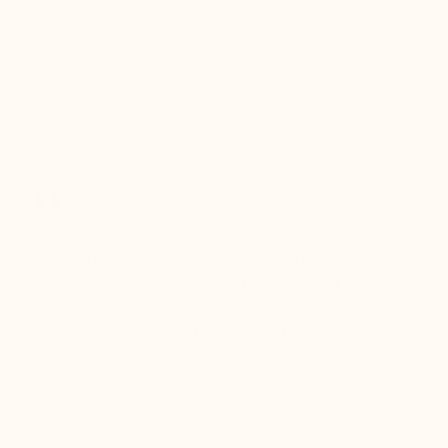
in Deutschland
Erstbestellung
sichere
(nur bei
Kartenzahlung
Umtausch):
Rückerstattung
innerhalb von 24
Stunden nach
Erhalt des
Pakets.
bei
Guten Morgen, Frau Magalie! Die Schuhe
Seit Jah
chen 11
sind angekommen, perfekt passend und
Qualität
hochwertig – mit dem gewünschten
langlebi
einen
Verlängerungseffekt. Vielen Dank!
freundl
ben
Heinrich, H
Hans, H
 echten
eue mich