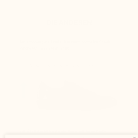
DIE ANDEREN
Die Erhöhung wird einfach in einen normalen Schuh
eingesetzt, was verursacht:
Die Ferse rutscht beim Gehen aus dem Schuh
Im Bereich des Spanns wird die Achse des
Schafts verändert, um dem Fuß ausreichend