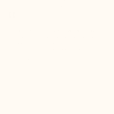
Erhalt des
Pakets.
bei
Guten Morgen, Frau Magalie! Die Schuhe
Seit Jah
chen 11
sind angekommen, perfekt passend und
Qualität
hochwertig – mit dem gewünschten
langlebi
einen
Verlängerungseffekt. Vielen Dank!
freundl
ben
Heinrich, H
Hans, H
 echten
eue mich
rke, die