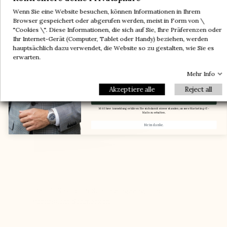
Ein Paar geschenkt
Platz zu geben und Halt sowie Komfort zu
-5%
Wenn Sie eine Website besuchen, können Informationen in Ihrem
gewährleisten
-10%
-30%
Browser gespeichert oder abgerufen werden, meist in Form von \
"Cookies \". Diese Informationen, die sich auf Sie, Ihre Präferenzen oder
-20%
-20%
Ihr Internet-Gerät (Computer, Tablet oder Handy) beziehen, werden
Ein Paar geschenkt
-30%
-10%
hauptsächlich dazu verwendet, die Website so zu gestalten, wie Sie es
-5%
erwarten.
Mehr Info
Email
Akzeptiere alle
Reject all
Meinen Gutscheincode erhalten.
Mit Ihrer Anmeldung erklären Sie sich damit einverstanden, unsere Marketing-E-
Mails zu erhalten.
Nein danke.
Der Fuß wird im Schuh eingeengt und
verursacht Schmerzen