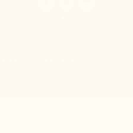
KONTAKTIEREN SIE UNS
Mario Bertulli - CHARLET S.A.M
Tel:
+49 (0)172-9875385
E-mail:
boutique@mariobertulli.com
Kontrolliere deine Privatsphäre