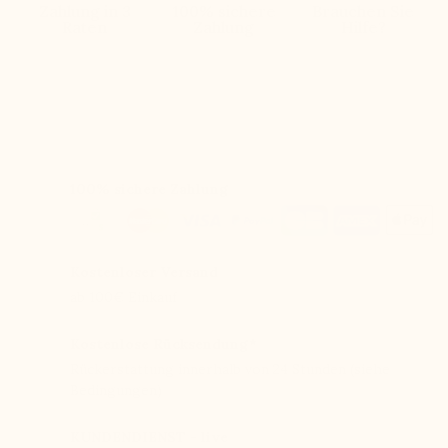
Zahlung in 3
100% sichere
Brauchen Sie
Raten
Zahlung
Hilfe?
100% sichere Zahlung
Kostenloser Versand
ab 100€ Einkauf
Kostenlose Rücksendung*
Rückerstattung innerhalb von 24 Stunden (siehe
Bedingungen)
KUNDENDIENST - live