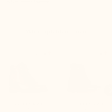
Sofort bessere Haltung
Wir empfehlen Ihnen


+8,5 cm
+6 cm

Stiefel mit Erhöhung
Stiefeletten mit Erhöhung
Alba Braun
Vercelli Schwarz