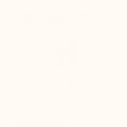
ABSOLUTER KOMFORT AN
IHREN FÜSSEN – VÖLLIG
DISKRET
+6 cm
Verbessert die Silhouette