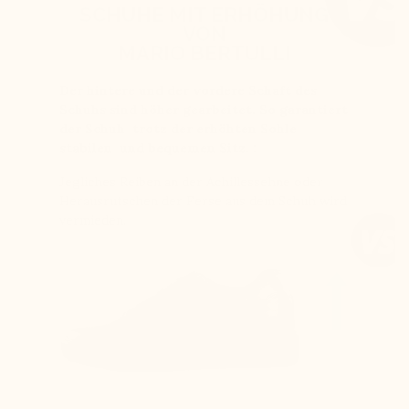
SCHUHE MIT ERHÖHUNG
VON
MARIO BERTULLI
Der hintere und der vordere Schaft des
Schuhs sind höher gearbeitet. So garantiert
der Schuh trotz der erhöhten Sohle
stabilen und bequemen Sitz. :
Jegliches Reiben an der Achillessehne oder
Herausrutschen der Ferse aus dem Schuh wird
vermieden.