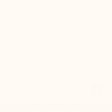
Kostenloser Anruf, erreichbar von Montag bis
Donnerstag 8:30 - 17:00 Uhr und Freitag 8:30 - 16:00
Uhr. T : +49 (0)172-9875385 – F : +377.92.05.77.25
-20€
AUF DEINE
ERSTE
BESTELLUNG!
Melden Sie sich für unseren Newsletter an und
erhalten Sie sofort Ihren 20€ - Gutschein.
Email
OK