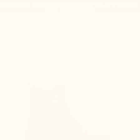
Bestellen Sie noch heute und sichern Sie sich 20 % Cashback.
Code: 20%CASHBACK

0


Mario Bertulli

+7 cm