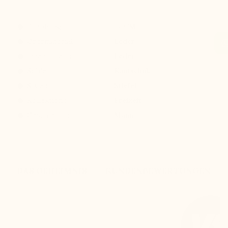
Erhöhung :
+7 CM
Obermaterial: :
Leder
Innenfutter: :
Leder
Sohle: :
Kautschuk
Style :
Stiefel
Kollektion :
Freizeit
Geschlecht :
Mann
DAS GEHEIMNIS
KUNDENBEWERTUNGEN