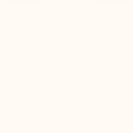
100% Zufrieden oder Geld zurück
Verfolgen Sie Ihr Paket in Echtzeit
KOSTENLOSE
KOSTENLOSE
SICHERE
LIEFERUNG
RÜCKSENDUNG
ZAHLUNG
ab 100€ Einkauf
Für jede
Vollständig
in Deutschland
Erstbestellung
sichere
(nur bei
Kartenzahlung
Umtausch):
Rückerstattung
innerhalb von 24
Stunden nach