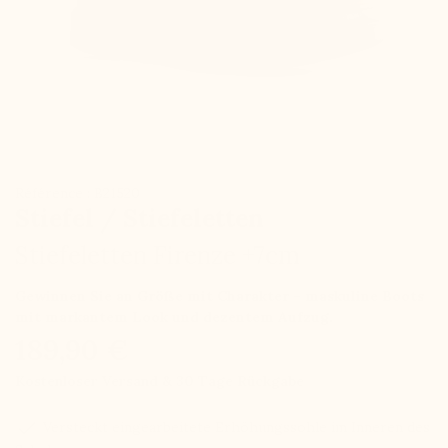
Référence : B21520
Stiefel / Stiefeletten
Stiefeletten Firenze +7cm
Gewinnen Sie an Größe mit Charakter – maskuline Boots
mit markantem Look und dezentem Aufzug.
189,90 €
Kostenloser Versand & 30 Tage Rückgabe
check
Versteckt eingearbeitete Erhöhungssohle im Inneren des