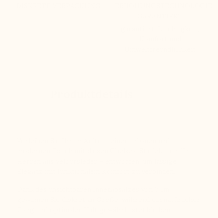
DISKRETE VERPACKUNG
ERHÖHUNGSTECHNOLOGIE
GARANTIERT
garantiert: Leichtigkeit,
Komfort und
Umweltfreundlichkeit
Produktdetails
Verleihen Sie Ihrem Auftritt einen urbanen und
modernen Touch mit diesen Chelsea-Stiefeletten für
Herren aus Veloursleder – entworfen, um lässige
Eleganz mit funktionalem Komfort zu verbinden.
Dank des unsichtbaren Innenabsatzes von 7 cm
gewinnen Sie diskret an Größe, während ein natürlicher
Gang und optimaler Halt gewährleistet bleiben.