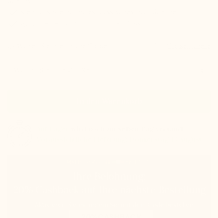
Schuhs
check
sieht aus wie normales klassisches Paar Schuhe
check
garantierter Komfort für Ihren Fuss
Wählen Sie Ihre übliche Größe
Größentabelle
Größe
In den Warenkorb
Auf Lager
wird noch am selben Tag versandt
Voraussichtliche Lieferung: Donnerstag 13 August