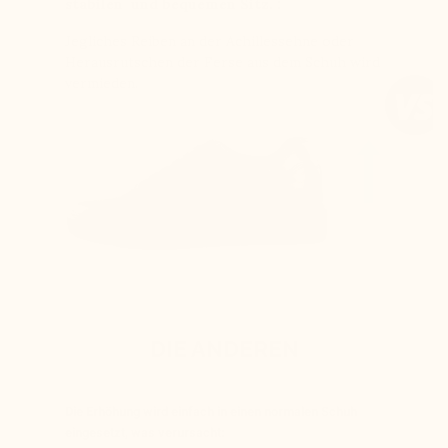
stabilen und bequemen Sitz. :
Jegliches Reiben an der Achillessehne oder
Herausrutschen der Ferse aus dem Schuh wird
vermieden.
DIE ANDEREN
Die Erhöhung wird einfach in einen normalen Schuh
eingesetzt, was verursacht: