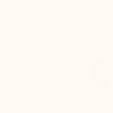
Kollektion :
Freizeit
Geschlecht :
Mann
Modellname :
Bormio
DAS GEHEIMNIS
KUNDENBEWERTUNGEN
SCHUHE MIT ERHÖHUNG
VON
MARIO BERTULLI
Der hintere und der vordere Schaft des
Schuhs sind höher gearbeitet. So garantiert
der Schuh trotz der erhöhten Sohle