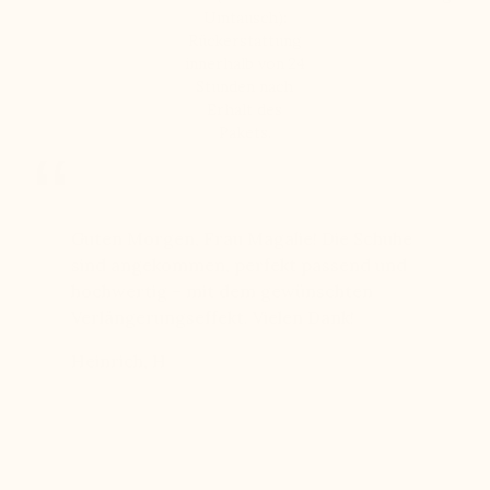
Umtausch):
Rückerstattung
innerhalb von 24
Stunden nach
Erhalt des
Pakets.
bei
Guten Morgen, Frau Magalie! Die Schuhe
Seit Jah
chen 11
sind angekommen, perfekt passend und
Qualität
hochwertig – mit dem gewünschten
langlebi
einen
Verlängerungseffekt. Vielen Dank!
freundl
ben
Heinrich, H
Hans, H
 echten
eue mich
rke, die