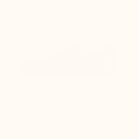
Schwierigkeiten beim Schnüren der Schuhe, da
der Spann eingeengt ist
ABSOLUTER KOMFORT AN
IHREN FÜSSEN – VÖLLIG
DISKRET