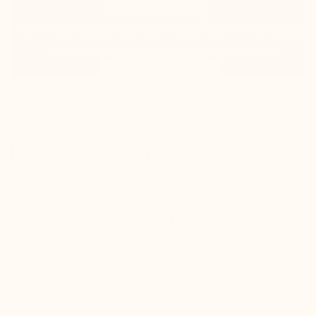
100% Zufrieden oder Geld zurück
Verfolgen Sie Ihr Paket in Echtzeit
KOSTENLOSE
KOSTENLOSE
SICHERE
LIEFERUNG
RÜCKSENDUNG
ZAHLUNG
ab 100€ Einkauf
Für jede
Vollständig
in Deutschland
Erstbestellung
sichere
(nur bei
Kartenzahlung