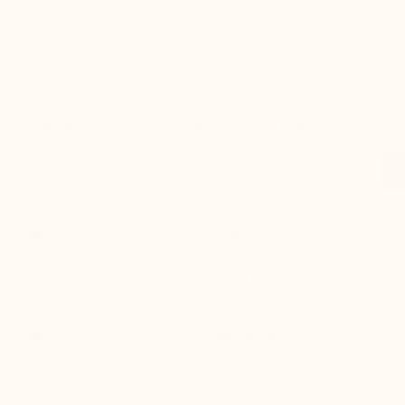
Um mit warmen Füßen durch den Winter zu kommen,
wählen Sie diesen gefütterten und äußerst bequemen
Schuh. Der hohe Schaft mit gepolstertem Rand im
Knöchelbereich und der Schnürverschluss sorgen für
eine perfekte Fußhaltung.
Obermaterial Leder, wargefüttert, synthetische Anti-
Rutsch Laufsohle
Erhöhung :
+7,5 CM
Obermaterial: :
Nubukleder
Innenfutter: :
warmes
Synthetikinnenfutte
Sohle: :
rutschfeste
Synthetiklaufsohle
Farbe :
Dunkelbraun
Materie :
Leder
Style :
Stiefel