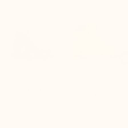


+7 cm
+7,5 cm

Stiefeletten Aosta
Gefütterter Stiefel
Lugano Camel
(10)
189,90 €
189,90 €