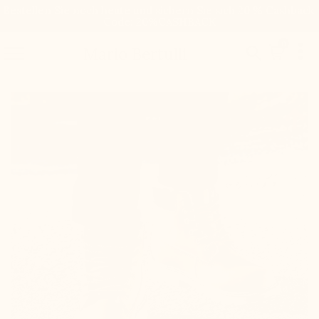
Bestellen Sie noch heute und sichern Sie sich 20 % Cashback.
Code: 20%CASHBACK

0


Mario Bertulli

+7,5 cm