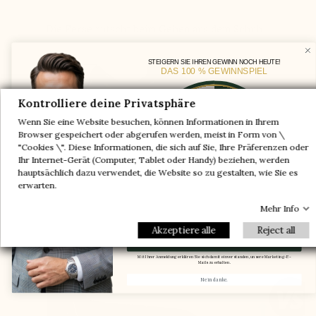
Die Ferse rutscht beim Gehen aus dem Schuh
STEIGERN SIE IHREN GEWINN NOCH HEUTE!
DAS 100 % GEWINNSPIEL
Ein Paar geschenkt
Kontrolliere deine Privatsphäre
-5%
Wenn Sie eine Website besuchen, können Informationen in Ihrem
-10%
-30%
Browser gespeichert oder abgerufen werden, meist in Form von \
"Cookies \". Diese Informationen, die sich auf Sie, Ihre Präferenzen oder
-20%
-20%
Ihr Internet-Gerät (Computer, Tablet oder Handy) beziehen, werden
Ein Paar geschenkt
-30%
-10%
hauptsächlich dazu verwendet, die Website so zu gestalten, wie Sie es
Im Bereich des Spanns wird die Achse des
-5%
erwarten.
Schafts verändert, um dem Fuß ausreichend
Platz zu geben und Halt sowie Komfort zu
Mehr Info
gewährleisten
Email
Akzeptiere alle
Reject all
Meinen Gutscheincode erhalten.
Mit Ihrer Anmeldung erklären Sie sich damit einverstanden, unsere Marketing-E-
Mails zu erhalten.
Nein danke.