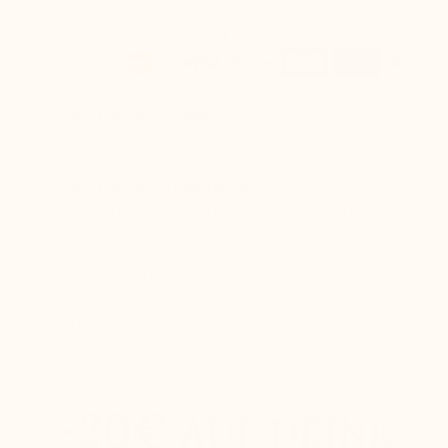
100% sichere Zahlung
Kostenloser Versand
ab 100€ Einkauf
Kostenlose Rücksendung*
Rückerstattung innerhalb von 24 Stunden (siehe
Bedingungen)
KUNDENDIENST - live
Kostenloser Anruf, erreichbar von Montag bis
Donnerstag 8:30 - 17:00 Uhr und Freitag 8:30 - 16:00
Uhr. T : +49 (0)172-9875385 – F : +377.92.05.77.25
-20€
AUF DEINE