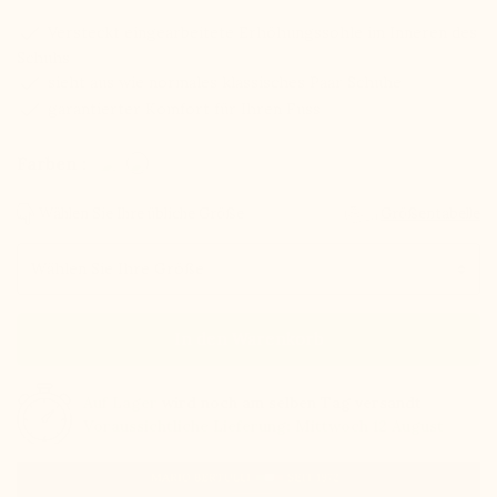
check
Versteckt eingearbeitete Erhöhungssohle im Inneren des
Schuhs
check
sieht aus wie normales klassisches Paar Schuhe
check
garantierter Komfort für Ihren Fuss
Farben :
Wählen Sie Ihre übliche Größe
Größentabelle
Größe
In den Warenkorb
Auf Lager
wird noch am selben Tag versandt
Voraussichtliche Lieferung: Mittwoch 12 August