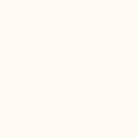
Renovetine
Pflegt, frischt die Farbe auf, nährt und imprägniert.
Dank dieser einzigartigen Formel aus Mandelölbasis
fassen sich die Materialien wie Nubuck und Wildleder
seidig weich an. Verwenden Sie dazu die Messing-
Schuhbürste.
Farbe :
Neutral
Geschlecht :
Mann
Modellname :
Saphir
DAS GEHEIMNIS
KUNDENBEWERTUNGEN