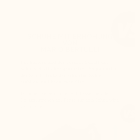
SCHUHE MIT ERHÖHUNG
VON
MARIO BERTULLI
Der hintere und der vordere Schaft des
Schuhs sind höher gearbeitet. So garantiert
der Schuh trotz der erhöhten Sohle
stabilen und bequemen Sitz. :
Jegliches Reiben an der Achillessehne oder
Herausrutschen der Ferse aus dem Schuh wird
vermieden.