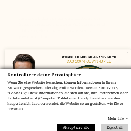
Im Bereich des Spanns wird die Achse des
Schafts verändert, um dem Fuß ausreichend
Platz zu geben und Halt sowie Komfort zu
gewährleisten
STEIGERN SIE IHREN GEWINN NOCH HEUTE!
DAS 100 % GEWINNSPIEL
Ein Paar geschenkt
Kontrolliere deine Privatsphäre
-5%
Wenn Sie eine Website besuchen, können Informationen in Ihrem
-10%
-30%
Browser gespeichert oder abgerufen werden, meist in Form von \
"Cookies \". Diese Informationen, die sich auf Sie, Ihre Präferenzen oder
-20%
-20%
Ihr Internet-Gerät (Computer, Tablet oder Handy) beziehen, werden
Ein Paar geschenkt
-30%
-10%
hauptsächlich dazu verwendet, die Website so zu gestalten, wie Sie es
-5%
erwarten.
Mehr Info
Email
Akzeptiere alle
Reject all