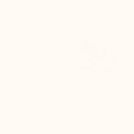
NACHHALTIGE QUALITÄT
IN EUROPA GEGERBTES
SEIT 51 JAHREN
LEDER
direkt aus unseren Ateliers
DISKRETE VERPACKUNG
ERHÖHUNGSTECHNOLOGIE
GARANTIERT
garantiert: Leichtigkeit,
Komfort und
Umweltfreundlichkeit
Produktdetails