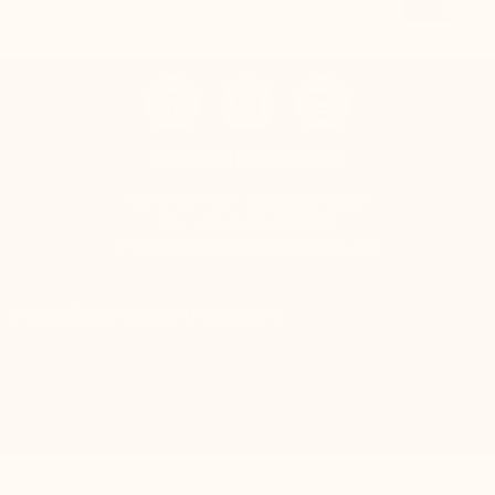
KONTAKTIEREN SIE UNS
Mario Bertulli - CHARLET S.A.M
Tel:
+49 (0)172-9875385
E-mail:
boutique@mariobertulli.com
Kontrolliere deine Privatsphäre