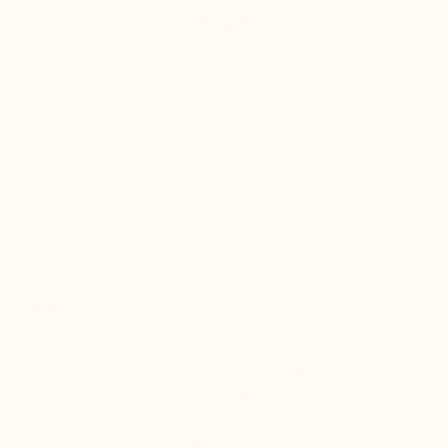
KOSTENLOSE
KOSTENLOSE
SICHERE
LIEFERUNG
RÜCKSENDUNG
ZAHLUNG
ab 100€ Einkauf
Für jede
Vollständig
in Deutschland
Erstbestellung
sichere
(nur bei
Kartenzahlung
Umtausch):
Rückerstattung
innerhalb von 24
Stunden nach
Erhalt des
Pakets.
bei
Guten Morgen, Frau Magalie! Die Schuhe
Seit Jah
chen 11
sind angekommen, perfekt passend und
Qualität
hochwertig – mit dem gewünschten
langlebi
einen
Verlängerungseffekt. Vielen Dank!
freundl