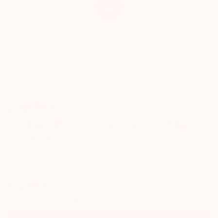
Référence : A0550000
Zubehör
Saphir - Renovetine Aero - 200ml -
Neutral
Renovetine. Pflegt, frischt die Farbe auf, nährt und
imprägniert.
15,90 €
Kostenloser Versand & 30 Tage Rückgabe