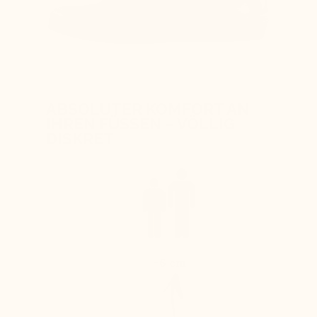
ABSOLUTER KOMFORT AN
IHREN FÜSSEN – VÖLLIG
DISKRET
+6 cm