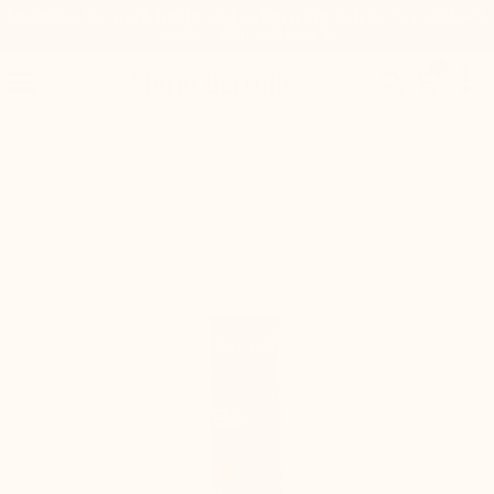
Bestellen Sie noch heute und sichern Sie sich 20 % Cashback.
Code: 20%CASHBACK

0


Mario Bertulli