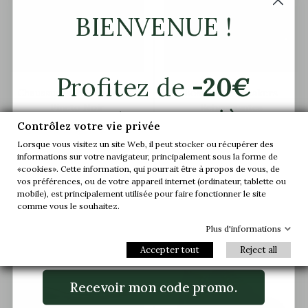
BIENVENUE !
Profitez de
-20€
Chaussures Rehaussantes
Bosa Sable Sneakers
Pineto Noir
Rehaussantes
sur votre première
Contrôlez votre vie privée
(1)
commande.
Lorsque vous visitez un site Web, il peut stocker ou récupérer des
169,90 €
179,90 €
informations sur votre navigateur, principalement sous la forme de
«cookies». Cette information, qui pourrait être à propos de vous, de
Rejoignez-nous et accédez en avant-
vos préférences, ou de votre appareil internet (ordinateur, tablette ou
première à nos offres exclusives et à nos
mobile), est principalement utilisée pour faire fonctionner le site
dernières nouveautés.
comme vous le souhaitez.


+7,5 cm
+7,5 cm
Plus d'informations
Email
-63%
-63%
Accepter tout
Reject all
Recevoir mon code promo.