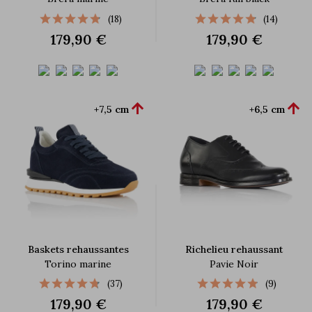
(18)
(14)
179,90 €
179,90 €


+7,5 cm
+6,5 cm
Baskets rehaussantes
Richelieu rehaussant
Torino marine
Pavie Noir
(37)
(9)
179,90 €
179,90 €