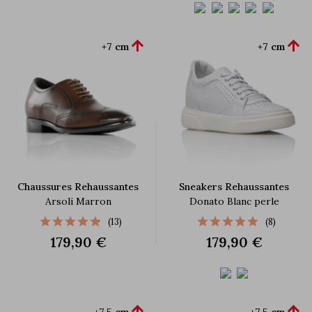


+7 cm
+7 cm
Chaussures Rehaussantes
Sneakers Rehaussantes
Arsoli Marron
Donato Blanc perle
(13)
(8)
179,90 €
179,90 €


+7,5 cm
+7,5 cm