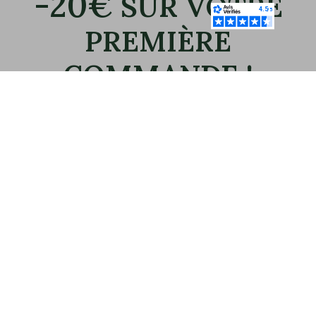
-20€
SUR VOTRE
PREMIÈRE
COMMANDE !
Inscrivez-vous à notre newsletter et recevez
immédiatement votre bon de 20€.
Email
OK
CONTACTEZ-NOUS
Mario Bertulli - CHARLET S.A.M
Tel:
+33 6 07 93 02 99