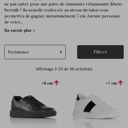
ne pas opter pour une paire de chaussure réhaussante Mario
Bertulli ? Sa semelle renforcée au niveau du talon vous
permettra de gagner instantanément 7 cm. Aucune personne
de votre...
En savoir plus
chevron_right
Filtrer
Affichage 1-24 de 56 article(s)


+6 cm
+7 cm