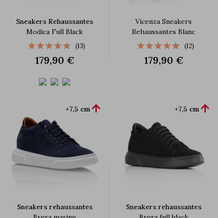
Sneakers Rehaussantes
Vicenza Sneakers
Modica Full Black
Rehaussantes Blanc
(13)
(12)
179,90 €
179,90 €


+7,5 cm
+7,5 cm
Sneakers rehaussantes
Sneakers rehaussantes
Brera marine
Brera full black