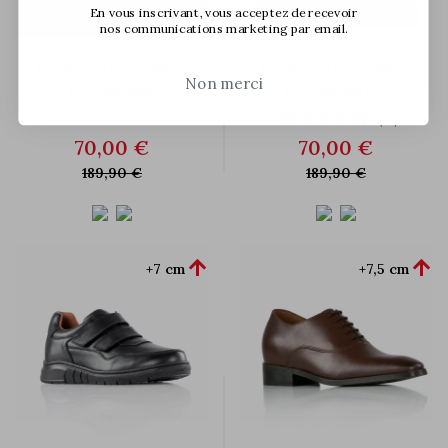
En vous inscrivant, vous acceptez de recevoir
nos communications marketing par email.
Chaussures rehaussantes
Chaussures rehaussantes
Non merci
Procida sable
Procida marron
(10)
70,00 €
70,00 €
189,90 €
189,90 €


+7 cm
+7,5 cm