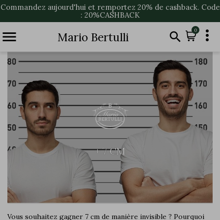
Commandez aujourd'hui et remportez 20% de cashback. Code
: 20%CASHBACK

0


Mario Bertulli
+ 7 CM
Vous souhaitez gagner 7 cm de manière invisible ? Pourquoi