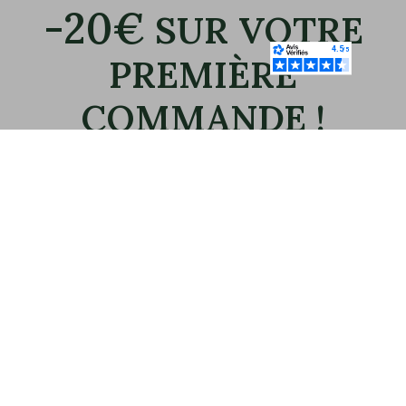
-20€
SUR VOTRE
PREMIÈRE
COMMANDE !
Inscrivez-vous à notre newsletter et recevez
immédiatement votre bon de 20€.
Email
OK
CONTACTEZ-NOUS
Mario Bertulli - CHARLET S.A.M