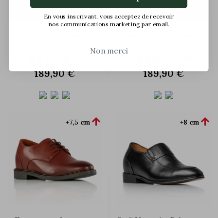
En vous inscrivant, vous acceptez de recevoir
nos communications marketing par email.
Chaussures Rehaussantes
Chaussures rehaussantes
Melfi Marine
Palau noir
Non merci
(10)
(16)
189,90 €
189,90 €


+7,5 cm
+8 cm