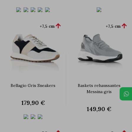


+7,5 cm
+7,5 cm
Bellagio Gris Sneakers
Baskets rehaussantes
Messina gris
179,90 €
149,90 €