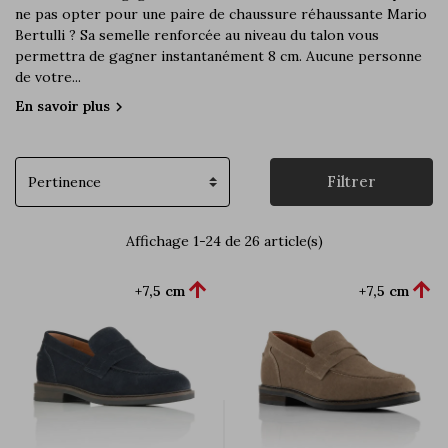
ne pas opter pour une paire de chaussure réhaussante Mario
Bertulli ? Sa semelle renforcée au niveau du talon vous
permettra de gagner instantanément 8 cm. Aucune personne
de votre...
En savoir plus
chevron_right
Filtrer
Affichage 1-24 de 26 article(s)


+7,5 cm
+7,5 cm