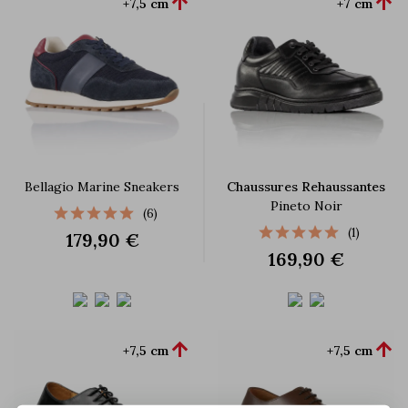


+7,5 cm
+7 cm
Bellagio Marine Sneakers
Chaussures Rehaussantes
Pineto Noir
(6)
(1)
179,90 €
169,90 €


+7,5 cm
+7,5 cm