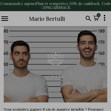
Commandez aujourd'hui et remportez 20% de cashback. Code
: 20%CASHBACK

0


Mario Bertulli
+ 8 CM
Vous souhaitez gagner 8 cm de manière invisible ? Pourquoi