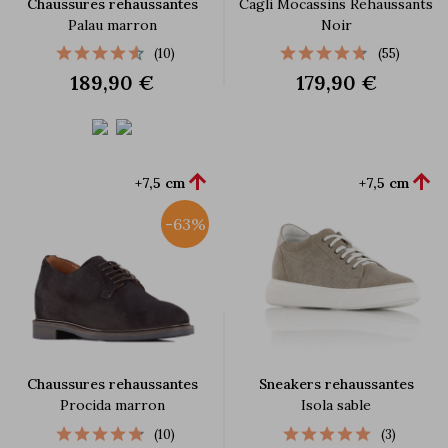
Chaussures rehaussantes
Cagli Mocassins Rehaussants
Palau marron
Noir
(10)
(55)
189,90 €
179,90 €


+7,5 cm
+7,5 cm
-63%
Chaussures rehaussantes
Sneakers rehaussantes
Procida marron
Isola sable
(10)
(3)