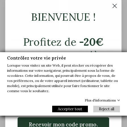
BIENVENUE !
Profitez de
-20€
Chaussures Rehaussantes
Chaussures Rehaussantes
Melfi Noir
Melfi Marron
sur votre première
(46)
(17)
Contrôlez votre vie privée
189,90 €
189,90 €
commande.
Lorsque vous visitez un site Web, il peut stocker ou récupérer des
informations sur votre navigateur, principalement sous la forme de
«cookies». Cette information, qui pourrait être à propos de vous, de
Rejoignez-nous et accédez en avant-
vos préférences, ou de votre appareil internet (ordinateur, tablette ou
première à nos offres exclusives et à nos
mobile), est principalement utilisée pour faire fonctionner le site


+7,5 cm
+7,5 cm
dernières nouveautés.
comme vous le souhaitez.
Plus d'informations
Email
Accepter tout
Reject all
Recevoir mon code promo.