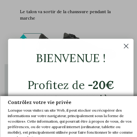
Le talon va sortir de la chaussure pendant la
marche
BIENVENUE !
Profitez de
-20€
Au niveau du coup de pied, l’axe de la tige est
modifié afin de donner suffisamment d’espace
sur votre première
au pied et de garantir maintient et confort
Contrôlez votre vie privée
commande.
Lorsque vous visitez un site Web, il peut stocker ou récupérer des
informations sur votre navigateur, principalement sous la forme de
«cookies». Cette information, qui pourrait être à propos de vous, de vos
Rejoignez-nous et accédez en avant-
préférences, ou de votre appareil internet (ordinateur, tablette ou
première à nos offres exclusives et à nos
mobile), est principalement utilisée pour faire fonctionner le site comme