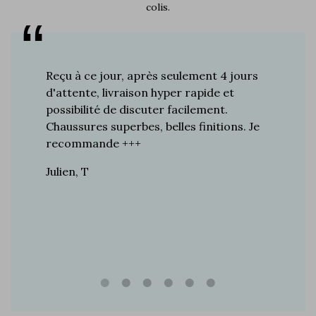
colis.
s plus de
Reçu à ce jour, après seulement 4 jours
Je suis 
res à ce
d'attente, livraison hyper rapide et
d'années 
ines…
possibilité de discuter facilement.
de mes a
toujours
Chaussures superbes, belles finitions. Je
la quali
n de
recommande +++
grand br
raie
Julien, T
Vincent 
rtie, j’ai
e marque