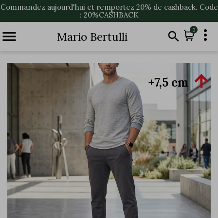
Commandez aujourd'hui et remportez 20% de cashback. Code
: 20%CASHBACK

0


Mario Bertulli

+7,5 cm