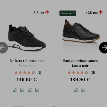


+5,5 cm
+7,5 cm
Nouveauté

Baskets rehaussantes
Baskets rehaussantes
Anzio noir
Lucca noir
(2)
(11)
149,90 €
189,90 €