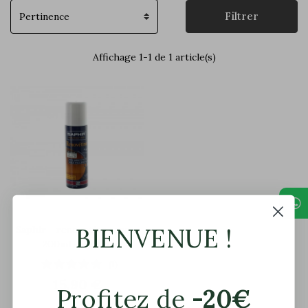
Filtrer
Affichage 1-1 de 1 article(s)
BIENVENUE !
Saphir - renovetine aero -
200ml - neutre
(1)
15,90 €
Profitez de
-20€