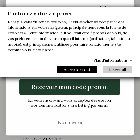
sur votre première
Contrôlez votre vie privée
commande.
Lorsque vous visitez un site Web, il peut stocker ou récupérer des
informations sur votre navigateur, principalement sous la forme de
«cookies». Cette information, qui pourrait être à propos de vous, de
Rejoignez-nous et accédez en avant-
vos préférences, ou de votre appareil internet (ordinateur, tablette ou
première à nos offres exclusives et à nos
mobile), est principalement utilisée pour faire fonctionner le site
Paiement 100% sécurisé
dernières nouveautés.
comme vous le souhaitez.
Plus d'informations
Email
Accepter tout
Reject all
LIVRAISON OFFERTE
à partir de 100€ d'achat
Recevoir mon code promo.
RETOUR GRATUIT*
En vous inscrivant, vous acceptez de recevoir
Remboursement sous 24h (voir conditions)
nos communications marketing par email.
SERVICE CLIENT - live
Non merci
Appel gratuit, à votre écoute du lundi au jeudi 8h30 -
17h et vendredi 8h30 - 16h. T1 : (+33 ) 6 07 93 02 99 –
T2 : +377.92.05.59.15