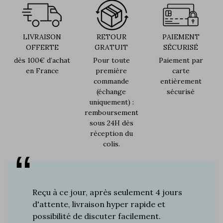
LIVRAISON
RETOUR
PAIEMENT
OFFERTE
GRATUIT
SÉCURISÉ
dès 100€ d’achat
Pour toute
Paiement par
en France
première
carte
commande
entièrement
(échange
sécurisé
uniquement) :
remboursement
sous 24H dès
réception du
colis.
s plus de
Reçu à ce jour, après seulement 4 jours
Je suis 
res à ce
d'attente, livraison hyper rapide et
d'années 
ines…
possibilité de discuter facilement.
de mes a