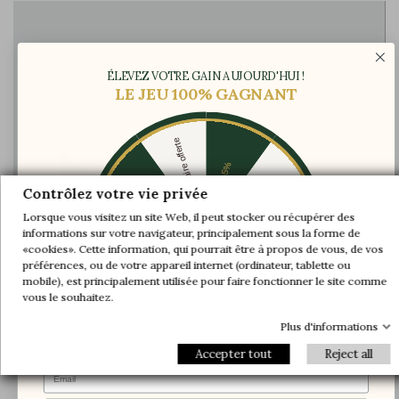
Au niveau du coup de pied, l’axe de la tige est
modifié afin de donner suffisamment d’espace
ÉLEVEZ VOTRE GAIN AUJOURD'HUI !
au pied et de garantir maintient et confort
LE JEU 100% GAGNANT
Une paire offerte
-5%
-10%
-30%
Contrôlez votre vie privée
Lorsque vous visitez un site Web, il peut stocker ou récupérer des
informations sur votre navigateur, principalement sous la forme de
-20%
-20%
«cookies». Cette information, qui pourrait être à propos de vous, de vos
préférences, ou de votre appareil internet (ordinateur, tablette ou
-30%
-10%
Une paire offerte
mobile), est principalement utilisée pour faire fonctionner le site comme
-5%
vous le souhaitez.
Plus d'informations
Accepter tout
Reject all
Email