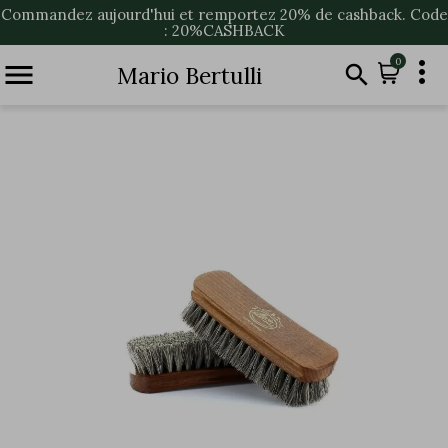
Commandez aujourd'hui et remportez 20% de cashback. Code
: 20%CASHBACK

0


Mario Bertulli