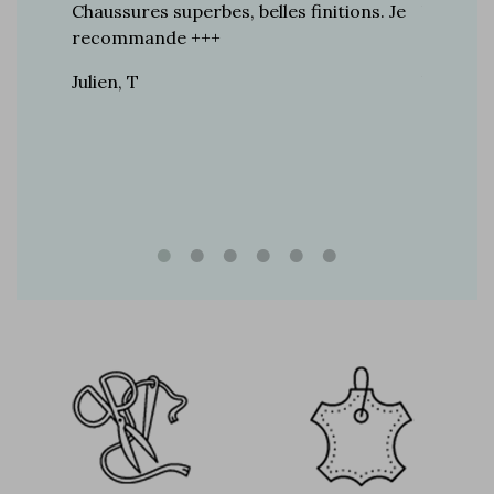
toujours
Chaussures superbes, belles finitions. Je
la quali
n de
recommande +++
grand br
raie
Julien, T
Vincent 
rtie, j’ai
e marque