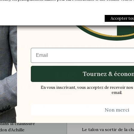
Une paire offer
Sexe :
-5%
'Ecosse
Nom modèle :
Accepter to
IS CLIENTS
LIVRAISON & RETOURS
E
Email
Tournez & économ
USSANTES
En vous inscrivant, vous acceptez de recevoir n
LLI
email.
 la courbe arrière est
La rehausse est simple
Non merci
ce qui cause :
 dans la chaussure
Le talon va sortir de la 
don d’Achille