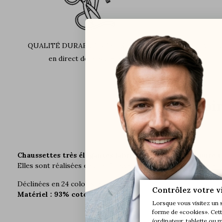
QUALITÉ DURABLE DEPUIS 51 ANS
CUIR
en direct de nos ateliers
En savoir
Chaussettes très élégantes fabriquées dans la plus pure t
Elles sont réalisées en fil d'Ecosse à 93% pour une finesse e
Déclinées en 24 coloris, elles vous accompagneront tout au lo
Contrôlez votre v
Matériel : 93% coton fil d'Ecosse, 6% polyamide, 1% élas
Lorsque vous visitez un 
forme de «cookies». Cette
(ordinateur, tablette ou 