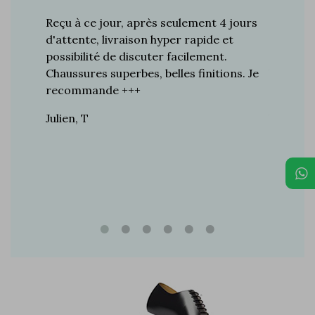
s plus de
Reçu à ce jour, après seulement 4 jours
Je suis 
res à ce
d'attente, livraison hyper rapide et
d'années 
ines…
possibilité de discuter facilement.
de mes a
toujours
Chaussures superbes, belles finitions. Je
la quali
n de
recommande +++
grand br
raie
Julien, T
Vincent 
rtie, j’ai
e marque