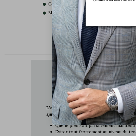
Coloris :
Bleu
Matière :
Fil d
LE SECRET
AV
CHAUSSURES RÉHA
MARIO BERTU
L’arrière de la chaussure est plus haut et
ajustée pour :
Que le pied soit parfaitement maintenu
Eviter tout frottement au niveau du ten