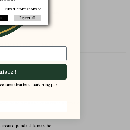
te
Homme
Plus d'informations
Chaussettes fil d'ecosse
ut
Reject all
NTRETIEN
FAQ
isez !
LES AUTRES
os communications marketing par
ment mise dans une chaussure normale,
chaussure pendant la marche