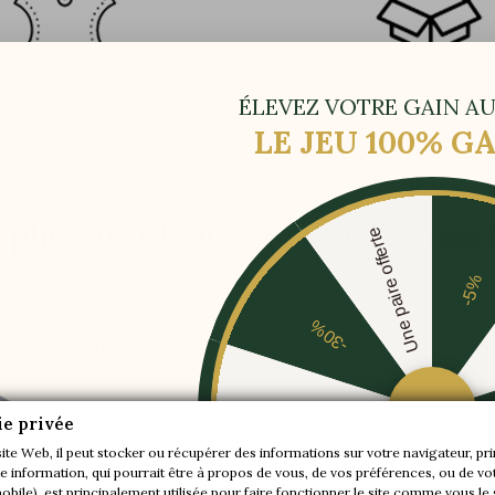
S TANNÉS EN EUROPE
EMBALLAGE DISCR
ÉLEVEZ VOTRE GAIN AU
LE JEU 100% 
 plus sur Chaussettes fil d'ecosse 
Une paire offerte
-5%
-30%
radition italienne.
t une douceur incomparables.
ng de l'année.
-20%
ie privée
thanne.
site Web, il peut stocker ou récupérer des informations sur votre navigateur, pr
 information, qui pourrait être à propos de vous, de vos préférences, ou de vot
-10%
mobile), est principalement utilisée pour faire fonctionner le site comme vous le