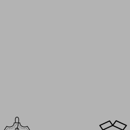
Je suis client Mario Bertulli depui
8 ans et je dois avoir 11 ou 12 pai
jour. Richelieus, mocassins, bott
chaque modèle a son style, mais 
le même confort et le même gai
taille discret. C’est devenu une v
collection, et à chaque nouvelle so
hâte de voir les nouveautés. Un
qui ne déçoit jamais.
Henry T. – Bruxelles