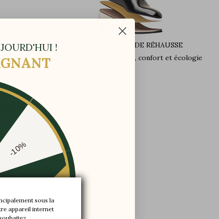
ET
TECHNOLOGIE DE RÉHAUSSE
JOURD'HUI !
garantissant : légereté, confort et écologie
GAGNANT
bleu
-10%
-20%
incipalement sous la
re appareil internet
-30%
 souhaitez.