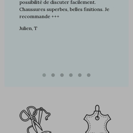
ines…
possibilité de discuter facilement.
de mes a
toujours
Chaussures superbes, belles finitions. Je
la quali
n de
recommande +++
grand br
raie
Julien, T
Vincent 
rtie, j’ai
e marque