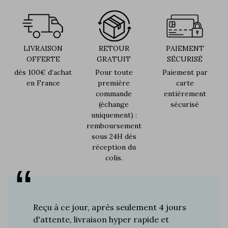
LIVRAISON
RETOUR
PAIEMENT
OFFERTE
GRATUIT
SÉCURISÉ
dès 100€ d’achat
Pour toute
Paiement par
en France
première
carte
commande
entièrement
(échange
sécurisé
uniquement) :
remboursement
sous 24H dès
réception du
colis.
s plus de
Reçu à ce jour, après seulement 4 jours
Je suis 
res à ce
d'attente, livraison hyper rapide et
d'années 