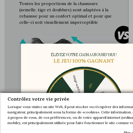
Toutes les proportions de la chaussure
(semelle, tige et doublure) sont adaptées à la
rehausse pour un confort optimal et pour que
celle-ci soit visuellement imperceptible
ÉLEVEZ VOTRE GAIN AUJOURD'HUI !
LE JEU 100% GAGNANT
Une paire offerte
-5%
-10%
-30%
Contrôlez votre vie privée
Lorsque vous visitez un site Web, il peut stocker ou récupérer des informa
-20%
-20%
Difficulté à lacer les chaussures car le dessus
navigateur, principalement sous la forme de «cookies». Cette information, q
du pied est compressé
à propos de vous, de vos préférences, ou de votre appareil internet (ordinat
-30%
-10%
Une paire offerte
mobile), est principalement utilisée pour faire fonctionner le site comme v
-5%
Plus 