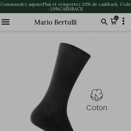
Commandez aujourd'hui et remportez 20% de cashback. Code
: 20%CASHBACK

0


Mario Bertulli