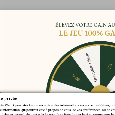
ÉLEVEZ VOTRE GAIN AU
LE JEU 100% 
Une paire offerte
-5%
-30%
-20%
ie privée
site Web, il peut stocker ou récupérer des informations sur votre navigateur, pr

Brighton Chaussures Rehaussantes Noir
+6 cm
 information, qui pourrait être à propos de vous, de vos préférences, ou de vot
-10%
mobile), est principalement utilisée pour faire fonctionner le site comme vous le