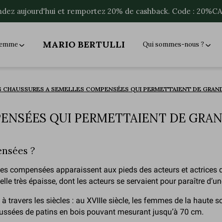
ez aujourd'hui et remportez 20% de cashback. Code : 20%
MARIO BERTULLI
 femme
Qui sommes-nous ?
S CHAUSSURES A SEMELLES COMPENSÉES QUI PERMETTAIENT DE GRAND
ENSÉES QUI PERMETTAIENT DE GRAN
ensées ?
elles compensées apparaissent aux pieds des acteurs et actrices
lle très épaisse, dont les acteurs se servaient pour paraître d’une
ravers les siècles : au XVIIIe siècle, les femmes de la haute so
rehaussées de patins en bois pouvant mesurant jusqu’à 70 cm.