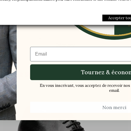
Une paire offer
(42)
-5%
169,90 €
Accepter to
Découvrir
Email
Tournez & économ
favorite_border
En vous inscrivant, vous acceptez de recevoir n
email.
Non merci