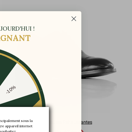
JOURD'HUI !
GAGNANT
-10%
-20%
incipalement sous la
Chaussures Rehaussantes
re appareil internet
-30%

 souhaitez.
Cori Noir
+7 cm