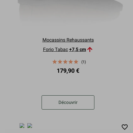
Mocassins Rehaussants

Forio Tabac
+7,5 cm
(1)
179,90 €
Découvrir
favorite_border