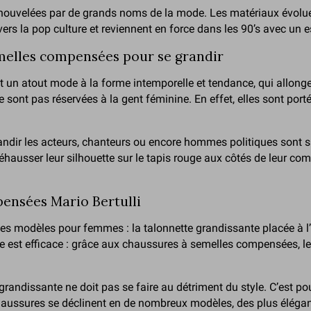
nouvelées par de grands noms de la mode. Les matériaux évolue
avers la pop culture et reviennent en force dans les 90’s avec un 
emelles compensées pour se grandir
 atout mode à la forme intemporelle et tendance, qui allonge la
e sont pas réservées à la gent féminine. En effet, elles sont p
dir les acteurs, chanteurs ou encore hommes politiques sont si
hausser leur silhouette sur le tapis rouge aux côtés de leur com
pensées Mario Bertulli
odèles pour femmes : la talonnette grandissante placée à l’int
le est efficace : grâce aux chaussures à semelles compensées, l
randissante ne doit pas se faire au détriment du style. C’est p
chaussures se déclinent en de nombreux modèles, des plus élégan