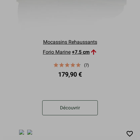
Mocassins Rehaussants

Forio Marine
+7,5 cm
(7)
179,90 €
Découvrir
favorite_border