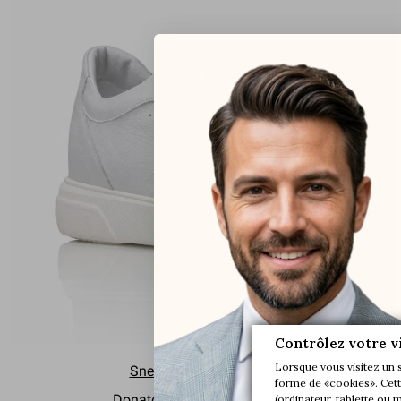
Contrôlez votre v
Lorsque vous visitez un 
Sneakers Rehaussantes
forme de «cookies». Cette

Donato Blanc perle
+7 cm
(ordinateur, tablette ou 