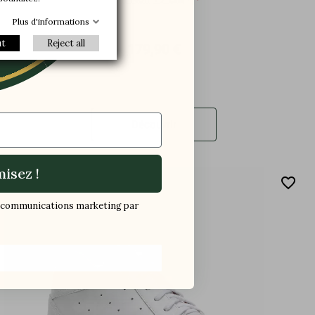
te
Plus d'informations
ut
Reject all
179,90 €
Découvrir
isez !
favorite_border
os communications marketing par