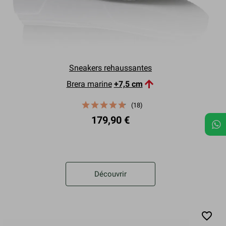
Sneakers rehaussantes

Brera marine
+7,5 cm
(18)
179,90 €
Découvrir
favorite_border