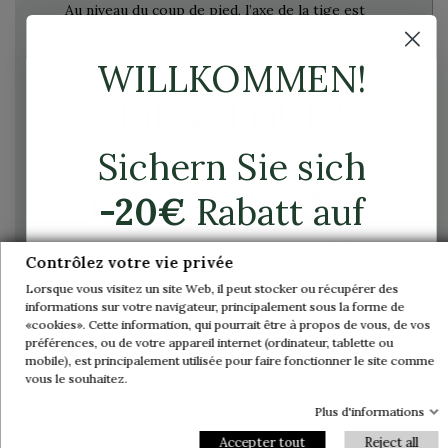
Au niveau du coup de pied, l’axe de la tige est
modifié afin de donner suffisamment d’espace
au pied et de garantir maintient et confort
WILLKOMMEN!
BIENVENUE !
Sichern Sie sich
Profitez de
-20€
-20€
Rabatt auf
sur votre première
ihre erste
Contrôlez votre vie privée
commande.
Bestellung.
Lorsque vous visitez un site Web, il peut stocker ou récupérer des
informations sur votre navigateur, principalement sous la forme de
«cookies». Cette information, qui pourrait être à propos de vous, de vos
Rejoignez-nous et accédez en avant-
préférences, ou de votre appareil internet (ordinateur, tablette ou
Abonnieren Sie unseren Newsletter und
première à nos offres exclusives et à nos
mobile), est principalement utilisée pour faire fonctionner le site comme
erhalten Sie vorab Zugang zu unseren
dernières nouveautés.
vous le souhaitez.
exklusiven Angeboten und neuesten
Kollektionen.
Le pied va être compressé dans la chaussure et
Plus d'informations
Email
causer des douleurs
Accepter tout
Reject all
Email