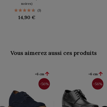
noires)
(3)
14,90 €
Vous aimerez aussi ces produits


+6 cm
+6 cm
-56%
-56%