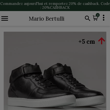
Commandez aujourd'hui et remportez 20% de cashback. Code
: 20%CASHBACK

0


Mario Bertulli

+5 cm