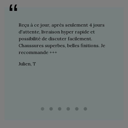
s plus de
Reçu à ce jour, après seulement 4 jours
Je suis 
res à ce
d'attente, livraison hyper rapide et
d'années 
ines…
possibilité de discuter facilement.
de mes a
toujours
Chaussures superbes, belles finitions. Je
la quali
n de
recommande +++
grand br
raie
Julien, T
Vincent 
rtie, j’ai
e marque