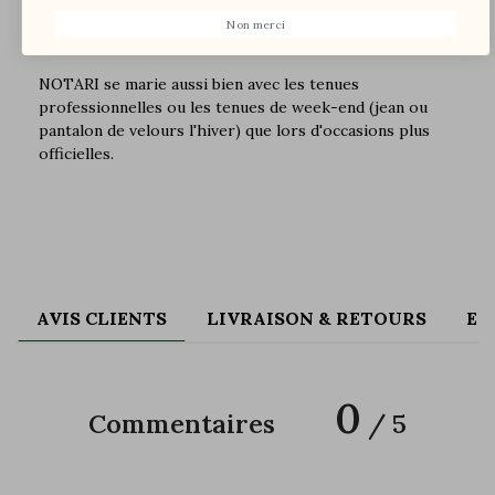
cuir Patino Monaco, confère au modèle une personnalité
Non merci
unique.
NOTARI se marie aussi bien avec les tenues
professionnelles ou les tenues de week-end (jean ou
pantalon de velours l'hiver) que lors d'occasions plus
officielles.
AVIS CLIENTS
LIVRAISON & RETOURS
EN
0
Commentaires
/ 5