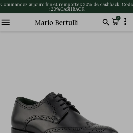
Commandez aujourd'hui et remportez 20% de cashback. Code
: 20%CASHBACK

0


Mario Bertulli