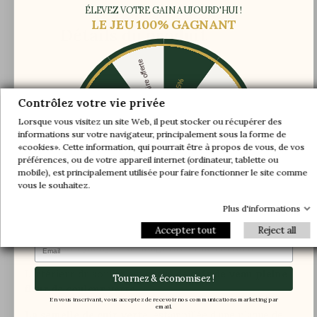
ÉLEVEZ VOTRE GAIN AUJOURD'HUI !
LE JEU 100% GAGNANT
Détails du produit
Une paire offerte
-5%
-10%
-30%
Le soulier NOTARI Noir est un derby à bout golf
Contrôlez votre vie privée
fleuri
.
Lorsque vous visitez un site Web, il peut stocker ou récupérer des
Un fullbrogue très apprécié des amoureux de souliers
informations sur votre navigateur, principalement sous la forme de
-20%
-20%
classiques. L'empeigne est piquée par-dessous les
«cookies». Cette information, qui pourrait être à propos de vous, de vos
préférences, ou de votre appareil internet (ordinateur, tablette ou
quartiers et offre un laçage 3 rivets. Le cuir de veau
-30%
-10%
Une paire offerte
mobile), est principalement utilisée pour faire fonctionner le site comme
pleine fleur de l'empeigne et de la doublure intérieure
-5%
vous le souhaitez.
provenant de France apporte une élégance et une
finesse au soulier.
Plus d'informations
Accepter tout
Reject all
Ce modèle se caractérise par un
montage
Email
Goodyear
synonyme de longévité et de confort.
L'intérieur du soulier est gansé de
cuir de veau pleine
Tournez & économisez !
fleur de couleur verte.
En vous inscrivant, vous acceptez de recevoir nos communications marketing par
email.
La semelle de cuir verte
, estampillée d'une plaque de