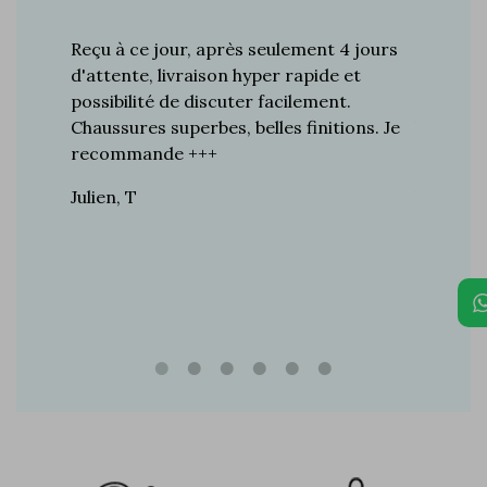
s plus de
Reçu à ce jour, après seulement 4 jours
Je suis 
res à ce
d'attente, livraison hyper rapide et
d'années 
ines…
possibilité de discuter facilement.
de mes a
toujours
Chaussures superbes, belles finitions. Je
la quali
n de
recommande +++
grand br
raie
Julien, T
Vincent 
rtie, j’ai
e marque